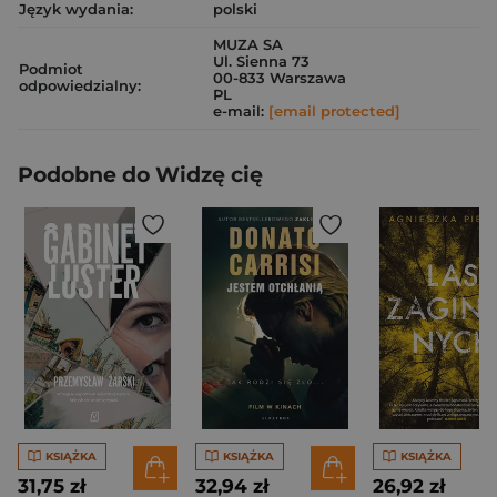
Język wydania:
polski
MUZA SA
Ul. Sienna 73
Podmiot
00-833 Warszawa
odpowiedzialny:
PL
e-mail:
[email protected]
Podobne do Widzę cię
KSIĄŻKA
KSIĄŻKA
KSIĄŻKA
31,75 zł
32,94 zł
26,92 zł