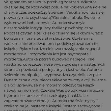
Vaughanem analuzują przebieg zdarzeń. Wkrótce
okazuje się, że ktoś wciąż poluje na kobiety.Giną kolejne
ofiary, a czas ucieka.Czy Spencer i Vaughanowi uda się
powstrzymać psychopatę?Genialna fabuła. Świetnie
wykreowani bohaterowie. Autorka stworzyła
niesamowicie intrygujący thriller psychologiczny.
Podczas czytania tej książki czułam się jakbym wraz z
bohaterami brała udział w śledztwie. Czytałam z
wielkim zainteresowaniem i podekscytowaniem tę
książkę. Byłam bardzo ciekawa rozwiązania zagadki
morderstwa i rozgryzienia kto jest psychopatą i
mordercą.Autorka potrafi budować napięcie . Nie
wiadomo, co jeszcze może wydarzyć się na następnych
stronach powieści, a podejrzanych jest wielu. Autorka
świetnie manipuluje i wyprowadza czytelnika w pole.
Dynamiczna akcja, nieoczekiwane zwroty akcji, świetne
dialogi sprawiły, że nie mogłam odłożyć tej książki
nawet na moment. Czekają Was do odkrycia mroczne
tajemnice z przeszłości i szokujący finał.Macie
zagwarantowane emocje. Autorka ma świetny styl i
czekam na jej następne książki. Jestem zachwycona i