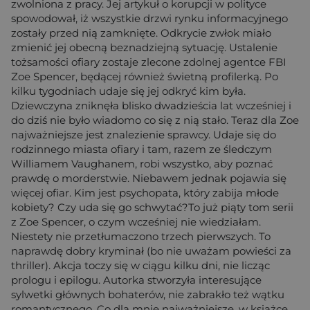
zwolniona z pracy. Jej artykuł o korupcji w polityce
spowodował, iż wszystkie drzwi rynku informacyjnego
zostały przed nią zamknięte. Odkrycie zwłok miało
zmienić jej obecną beznadziejną sytuację. Ustalenie
tożsamości ofiary zostaje zlecone zdolnej agentce FBI
Zoe Spencer, będącej również świetną profilerką. Po
kilku tygodniach udaje się jej odkryć kim była.
Dziewczyna zniknęła blisko dwadzieścia lat wcześniej i
do dziś nie było wiadomo co się z nią stało. Teraz dla Zoe
najważniejsze jest znalezienie sprawcy. Udaje się do
rodzinnego miasta ofiary i tam, razem ze śledczym
Williamem Vaughanem, robi wszystko, aby poznać
prawdę o morderstwie. Niebawem jednak pojawia się
więcej ofiar. Kim jest psychopata, który zabija młode
kobiety? Czy uda się go schwytać?To już piąty tom serii
z Zoe Spencer, o czym wcześniej nie wiedziałam.
Niestety nie przetłumaczono trzech pierwszych. To
naprawdę dobry kryminał (bo nie uważam powieści za
thriller). Akcja toczy się w ciągu kilku dni, nie licząc
prologu i epilogu. Autorka stworzyła interesujące
sylwetki głównych bohaterów, nie zabrakło też wątku
romantycznego. Co dla mnie najważniejsze, w książce