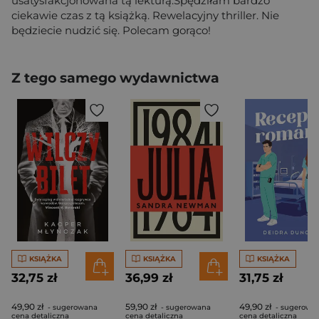
usatysfakcjonowana tą lekturą.Spędziłam bardzo
ciekawie czas z tą książką. Rewelacyjny thriller. Nie
będziecie nudzić się. Polecam gorąco!
Z tego samego wydawnictwa
KSIĄŻKA
KSIĄŻKA
KSIĄŻKA
32,75 zł
36,99 zł
31,75 zł
49,90 zł
59,90 zł
49,90 zł
- sugerowana
- sugerowana
- sugerowa
cena detaliczna
cena detaliczna
cena detaliczna