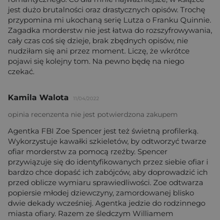
jest dużo brutalności oraz drastycznych opisów. Trochę
przypomina mi ukochaną serię Lutza o Franku Quinnie.
Zagadka morderstw nie jest łatwa do rozszyfrowywania,
cały czas coś się dzieje, brak zbędnych opisów, nie
nudziłam się ani przez moment. Liczę, że wkrótce
pojawi się kolejny tom. Na pewno będę na niego
czekać.
Kamila Walota
11/04/2022
opinia recenzenta nie jest potwierdzona zakupem
Agentka FBI Zoe Spencer jest też świetną profilerką.
Wykorzystuje kawałki szkieletów, by odtworzyć twarze
ofiar morderstw za pomocą rzeźby. Spencer
przywiązuje się do identyfikowanych przez siebie ofiar i
bardzo chce dopaść ich zabójców, aby doprowadzić ich
przed oblicze wymiaru sprawiedliwości. Zoe odtwarza
popiersie młodej dziewczyny, zamordowanej blisko
dwie dekady wcześniej. Agentka jedzie do rodzinnego
miasta ofiary. Razem ze śledczym Williamem