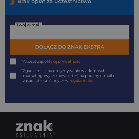
Brak opłat za uczestnictwo
Twój e-mail
DOŁĄCZ DO ZNAK EKSTRA
*
Akceptuję
politykę prywatności
*
Zgadzam się na otrzymywanie wiadomości
marketingowych (newsletter) na podany
e-mail
na
zasadach określonych w
regulaminie
.