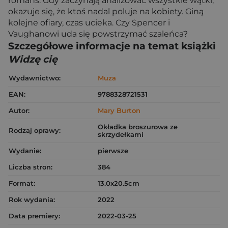
romans. Gdy zaczynają analizować wszystkie wątki,
okazuje się, że ktoś nadal poluje na kobiety. Giną
kolejne ofiary, czas ucieka. Czy Spencer i
Vaughanowi uda się powstrzymać szaleńca?
Szczegółowe informacje na temat książki
Widzę cię
Wydawnictwo:
Muza
EAN:
9788328721531
Autor:
Mary Burton
Okładka broszurowa ze
Rodzaj oprawy:
skrzydełkami
Wydanie:
pierwsze
Liczba stron:
384
Format:
13.0x20.5cm
Rok wydania:
2022
Data premiery:
2022-03-25