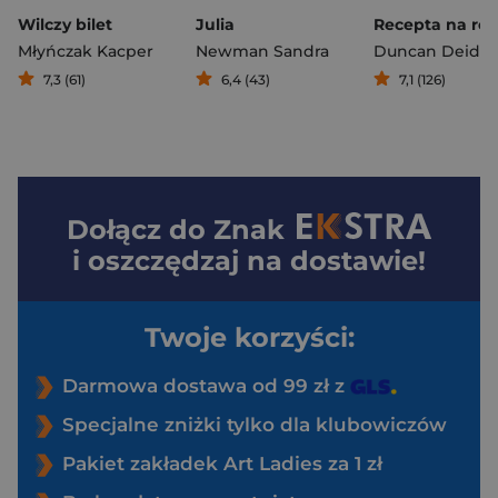
Wilczy bilet
Julia
Recepta na ro
Młyńczak Kacper
Newman Sandra
Duncan Deidra
7,3 (61)
6,4 (43)
7,1 (126)
Dołącz do
Znak
i oszczędzaj na dostawie!
Twoje korzyści:
Darmowa dostawa od 99 zł z
Specjalne zniżki tylko dla klubowiczów
Pakiet zakładek Art Ladies za 1 zł