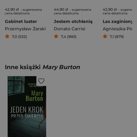
42,90 zł
44,90 zł
42,90 zł
- sugerowana
- sugerowana
- sugerowa
cena detaliczna
cena detaliczna
cena detaliczna
Gabinet luster
Jestem otchłanią
Las zaginionyc
Przemysław Żarski
Donato Carrisi
Agnieszka Piet
7,0 (532)
7,4 (1861)
7,1 (879)
Inne książki
Mary Burton