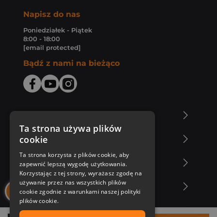
Napisz do nas
Poniedziałek - Piątek
8:00 - 18:00
[email protected]
Bądź z nami na bieżąco
O Księgarni Znak
Ta strona używa plików
cookie
Zakupy u nas
Ta strona korzysta z plików cookie, aby
Nasza oferta
zapewnić lepszą wygodę użytkowania.
Korzystając z tej strony, wyrażasz zgodę na
używanie przez nas wszystkich plików
Nasi autorzy
cookie zgodnie z warunkami naszej polityki
plików cookie.