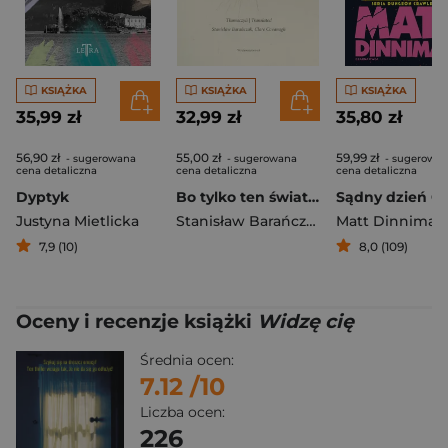
KSIĄŻKA
KSIĄŻKA
KSIĄŻKA
35,99 zł
32,99 zł
35,80 zł
56,90 zł
55,00 zł
59,99 zł
- sugerowana
- sugerowana
- sugerowa
cena detaliczna
cena detaliczna
cena detaliczna
Dyptyk
Bo tylko ten świat bólu/ Because Only This World of Pain. Tom 132
Sądny dzień Ca
Justyna Mietlicka
Stanisław Barańczak
Matt Dinniman
7,9 (10)
8,0 (109)
Oceny i recenzje książki
Widzę cię
Średnia ocen:
7.12
/10
Liczba ocen:
226