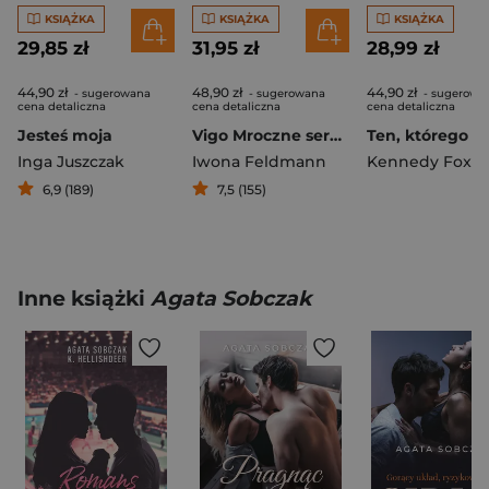
KSIĄŻKA
KSIĄŻKA
KSIĄŻKA
29,85 zł
31,95 zł
28,99 zł
44,90 zł
48,90 zł
44,90 zł
- sugerowana
- sugerowana
- sugerowa
cena detaliczna
cena detaliczna
cena detaliczna
Jesteś moja
Vigo Mroczne serce Tom 1
Inga Juszczak
Iwona Feldmann
Kennedy Fox
6,9 (189)
7,5 (155)
Inne książki
Agata Sobczak