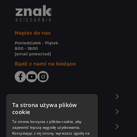
Napisz do nas
Poniedziałek - Piątek
8:00 - 18:00
[email protected]
Bądź z nami na bieżąco
O Księgarni Znak
Ta strona używa plików
cookie
Zakupy u nas
Ta strona korzysta z plików cookie, aby
Nasza oferta
zapewnić lepszą wygodę użytkowania.
Korzystając z tej strony, wyrażasz zgodę na