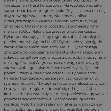
się i Malia nie uzyskuje sukcesu dostaje propozycję
wyruszenia w trasę koncertową. Ma występować jako
support bardzo znanego zespołu. To jest szansa dla niej,
aby rozwinąć swoją karierę.Niestety wokalista i
gitarzysta zespołu Alvaro Blanc robi wszystko, by ją
zniechęcić. Od samego początku czuć między nimi
nienawiść.Gdy Malia chce zrezygnować perkusista
Dylan przekonuje ją, żeby tego nie robiła.Jednak jest
pewien haczyk. Agenci Malii i Dylana widzą okazję do
zarobienia wielkich pieniędzy. Malia i Dylan zostają
zmuszeni do podpisania kontraktu, który nakazuje im
udawać parę.Pewnego wieczoru dochodzi między nimi
do czegoś więcej.W tym czasie o uwagę dziewczyny
zaczyna zabiegać Alvaro...Czym skończy się życie na
pokaz?Czego Alvaro chce od Malii?Czy Malia zrobi
karierę? I czy zadecyduje sercem czy rozumem?"W
rytmie nienawiści" to piękna historia o miłości, przyjaźni
i muzyce.Nie mogłam oderwać się od tej książki, a
kartki same przewracały się.Akcja powieści rozgrywa się
podczas trasy koncertowej w środowisku gwiazd i
rozgłosu.Autorka pokazała nam jakie są wady i zalety
bycia osobą pracującą w show biznesie.Bohaterowie