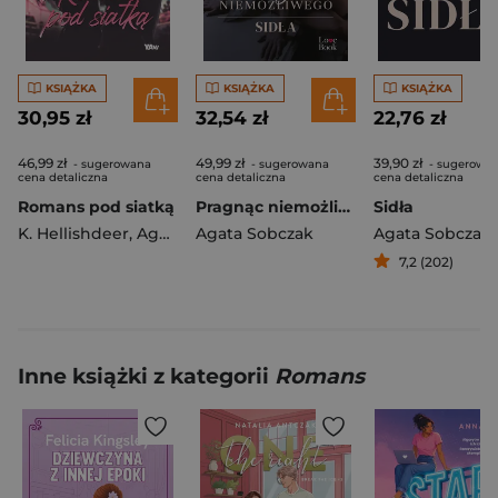
KSIĄŻKA
KSIĄŻKA
KSIĄŻKA
30,95 zł
32,54 zł
22,76 zł
46,99 zł
49,99 zł
39,90 zł
- sugerowana
- sugerowana
- sugerowa
cena detaliczna
cena detaliczna
cena detaliczna
Romans pod siatką
Pragnąc niemożliwego Sidła
Sidła
K. Hellishdeer
,
Agata Sobczak
Agata Sobczak
Agata Sobczak
7,2 (202)
Inne książki z kategorii
Romans