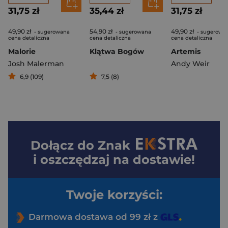
31,75 zł
35,44 zł
31,75 zł
49,90 zł
54,90 zł
49,90 zł
- sugerowana
- sugerowana
- sugerowa
cena detaliczna
cena detaliczna
cena detaliczna
Malorie
Klątwa Bogów
Artemis
Josh Malerman
Andy Weir
6,9 (109)
7,5 (8)
Dołącz do
Znak
i oszczędzaj na dostawie!
Twoje korzyści:
Darmowa dostawa od 99 zł z