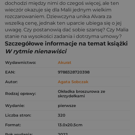
dochodzi między nimi do czegoś więcej, ale ten
wieczór okazuje się dla Malii jednym wielkim
rozczarowaniem. Dziewczyna unika Alvara za
wszelką cenę, jednak ten uparcie ubiega się o jej
uwagę. Czy postanowią dać sobie szansę? Czy Malia
stanie na wysokości zadania i dotrzyma umowy?
Szczegółowe informacje na temat książki
W rytmie nienawiści
Wydawnictwo:
Akurat
EAN:
9788328720398
Autor:
Agata Sobczak
Okładka broszurowa ze
Rodzaj oprawy:
skrzydełkami
Wydanie:
pierwsze
Liczba stron:
320
Format:
13.0x20.5cm
Rok wydania:
2022