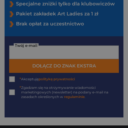
Specjalne zniżki tylko dla klubowiczów
Pakiet zakładek Art Ladies za 1 zł
Brak opłat za uczestnictwo
Twój e-mail
DOŁĄCZ DO ZNAK EKSTRA
*
Akceptuję
politykę prywatności
*
Zgadzam się na otrzymywanie wiadomości
marketingowych (newsletter) na podany
e-mail
na
zasadach określonych w
regulaminie
.