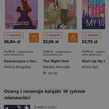
KSIĄŻKA
KSIĄŻKA
KSIĄŻKA
36,84 zł
33,56 zł
32,75 zł
54,99 zł
51,90 zł
49,90 zł
- sugerowana
- sugerowana
- sugerowa
cena detaliczna
cena detaliczna
cena detaliczna
Dziewczyna z innej epoki
The Right One
Start Up My Lo
Felicia Kingsley
Natalia Antczak
Anna Ryś
6,0 (3)
Oceny i recenzje książki
W rytmie
nienawiści
Średnia ocen: