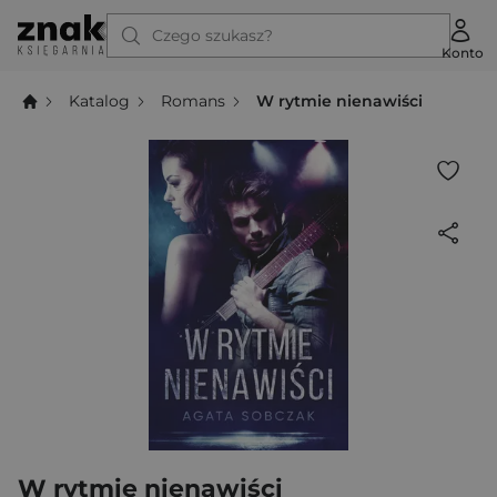
Czego szukasz?
Konto
Katalog
Romans
W rytmie nienawiści
W rytmie nienawiści