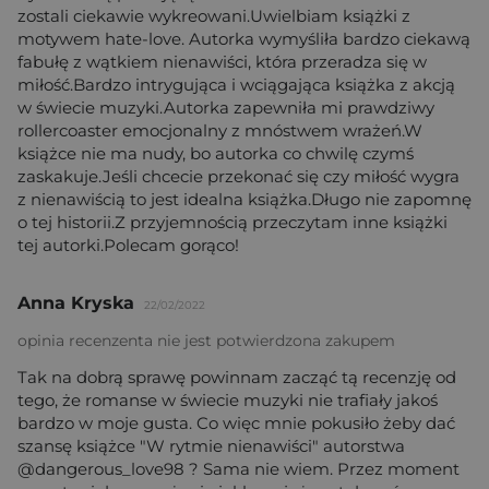
zostali ciekawie wykreowani.Uwielbiam książki z
motywem hate-love. Autorka wymyśliła bardzo ciekawą
fabułę z wątkiem nienawiści, która przeradza się w
miłość.Bardzo intrygująca i wciągająca książka z akcją
w świecie muzyki.Autorka zapewniła mi prawdziwy
rollercoaster emocjonalny z mnóstwem wrażeń.W
książce nie ma nudy, bo autorka co chwilę czymś
zaskakuje.Jeśli chcecie przekonać się czy miłość wygra
z nienawiścią to jest idealna książka.Długo nie zapomnę
o tej historii.Z przyjemnością przeczytam inne książki
tej autorki.Polecam gorąco!
Anna Kryska
22/02/2022
opinia recenzenta nie jest potwierdzona zakupem
Tak na dobrą sprawę powinnam zacząć tą recenzję od
tego, że romanse w świecie muzyki nie trafiały jakoś
bardzo w moje gusta. Co więc mnie pokusiło żeby dać
szansę książce "W rytmie nienawiści" autorstwa
@dangerous_love98 ? Sama nie wiem. Przez moment