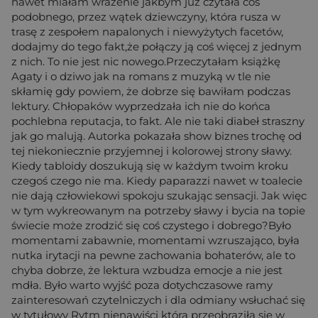
nawet miałam wrażenie jakbym już czytała coś
podobnego, przez wątek dziewczyny, która rusza w
trasę z zespołem napalonych i niewyżytych facetów,
dodajmy do tego fakt,że połączy ją coś więcej z jednym
z nich. To nie jest nic nowego.Przeczytałam książkę
Agaty i o dziwo jak na romans z muzyką w tle nie
skłamię gdy powiem, że dobrze się bawiłam podczas
lektury. Chłopaków wyprzedzała ich nie do końca
pochlebna reputacja, to fakt. Ale nie taki diabeł straszny
jak go malują. Autorka pokazała show biznes trochę od
tej niekoniecznie przyjemnej i kolorowej strony sławy.
Kiedy tabloidy doszukują się w każdym twoim kroku
czegoś czego nie ma. Kiedy paparazzi nawet w toalecie
nie dają człowiekowi spokoju szukając sensacji. Jak więc
w tym wykreowanym na potrzeby sławy i bycia na topie
świecie może zrodzić się coś czystego i dobrego?Było
momentami zabawnie, momentami wzruszająco, była
nutka irytacji na pewne zachowania bohaterów, ale to
chyba dobrze, że lektura wzbudza emocje a nie jest
mdła. Było warto wyjść poza dotychczasowe ramy
zainteresowań czytelniczych i dla odmiany wsłuchać się
w tytułowy Rytm nienawiści która przeobraziła się w