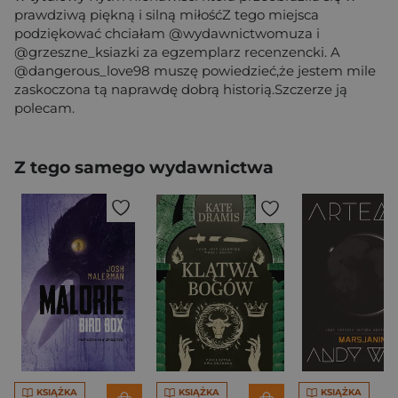
prawdziwą piękną i silną miłośćZ tego miejsca
podziękować chciałam @wydawnictwomuza i
@grzeszne_ksiazki za egzemplarz recenzencki. A
@dangerous_love98 muszę powiedzieć,że jestem mile
zaskoczona tą naprawdę dobrą historią.Szczerze ją
polecam.
Z tego samego wydawnictwa
KSIĄŻKA
KSIĄŻKA
KSIĄŻKA