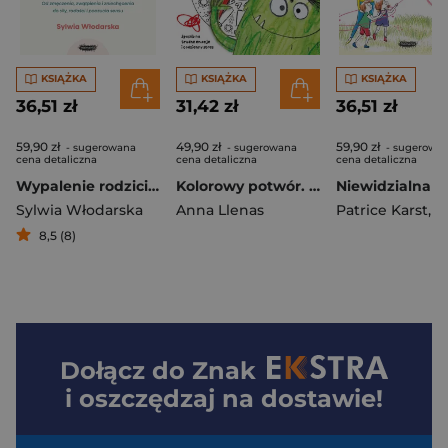
KSIĄŻKA
KSIĄŻKA
KSIĄŻKA
36,51 zł
31,42 zł
36,51 zł
59,90 zł
49,90 zł
59,90 zł
- sugerowana
- sugerowana
- sugerowa
cena detaliczna
cena detaliczna
cena detaliczna
Wypalenie rodzicielskie. Od zmęczenia, zwątpienia i zniechęcenia do siły, radości i poczucia sensu
Kolorowy potwór. Mandale. Sposób na trudne emocje i codzienny stres
Sylwia Włodarska
Anna Llenas
Patrice Karst
,
Wys
8,5 (8)
Dołącz do
Znak
i oszczędzaj na dostawie!