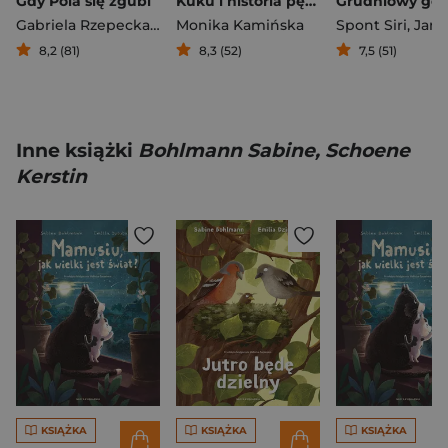
Gdy Pola się zgubi
Kuku i historia pępka
Grudniowy goś
Gabriela Rzepecka-Weiss
Monika Kamińska
Spont Siri
,
Jansson Alex
8,2 (81)
8,3 (52)
7,5 (51)
Inne książki
Bohlmann Sabine, Schoene
Kerstin
KSIĄŻKA
KSIĄŻKA
KSIĄŻKA