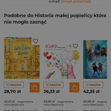
e-mail:
[email protected]
Podobne do Historia małej popielicy która
nie mogła zasnąć
KSIĄŻKA
KSIĄŻKA
KSIĄŻKA
28,70 zł
26,33 zł
42,35 zł
45,01 zł
39,90 zł
69,90 zł
- sugerowana
- sugerowana
- sugerowa
cena detaliczna
cena detaliczna
cena detaliczna