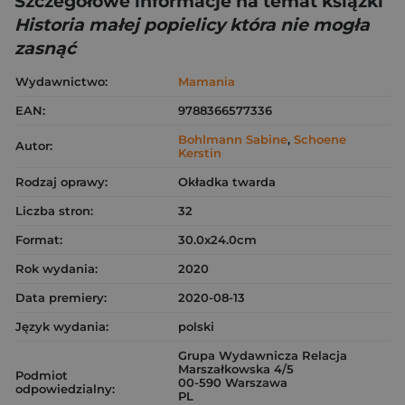
Szczegółowe informacje na temat książki
Historia małej popielicy która nie mogła
zasnąć
Wydawnictwo:
Mamania
EAN:
9788366577336
Bohlmann Sabine
,
Schoene
Autor:
Kerstin
Rodzaj oprawy:
Okładka twarda
Liczba stron:
32
Format:
30.0x24.0cm
Rok wydania:
2020
Data premiery:
2020-08-13
Język wydania:
polski
Grupa Wydawnicza Relacja
Marszałkowska 4/5
Podmiot
00-590 Warszawa
odpowiedzialny:
PL