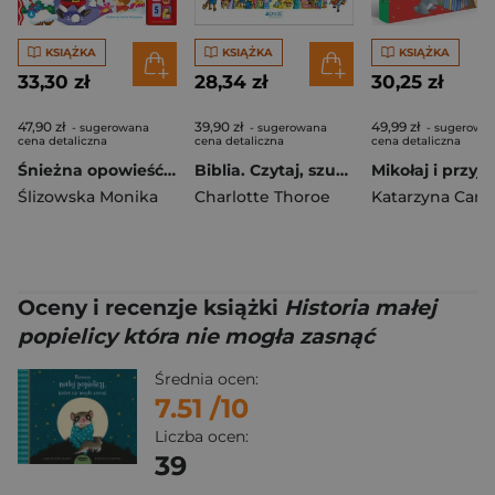
KSIĄŻKA
KSIĄŻKA
KSIĄŻKA
33,30 zł
28,34 zł
30,25 zł
47,90 zł
39,90 zł
49,99 zł
- sugerowana
- sugerowana
- sugerowa
cena detaliczna
cena detaliczna
cena detaliczna
Śnieżna opowieść Mikołaja. Czytamy i słuchamy
Biblia. Czytaj, szukaj, odkrywaj
Mikołaj i przyja
Ślizowska Monika
Charlotte Thoroe
Oceny i recenzje książki
Historia małej
popielicy która nie mogła zasnąć
Średnia ocen:
7.51
/10
Liczba ocen:
39