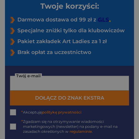
Twoje korzyści:
Darmowa dostawa od 99 zł z
Specjalne zniżki tylko dla klubowiczów
Pakiet zakładek Art Ladies za 1 zł
Brak opłat za uczestnictwo
Twój e-mail
DOŁĄCZ DO ZNAK EKSTRA
*
Akceptuję
politykę prywatności
*
Zgadzam się na otrzymywanie wiadomości
marketingowych (newsletter) na podany
e-mail
na
zasadach określonych w
regulaminie
.