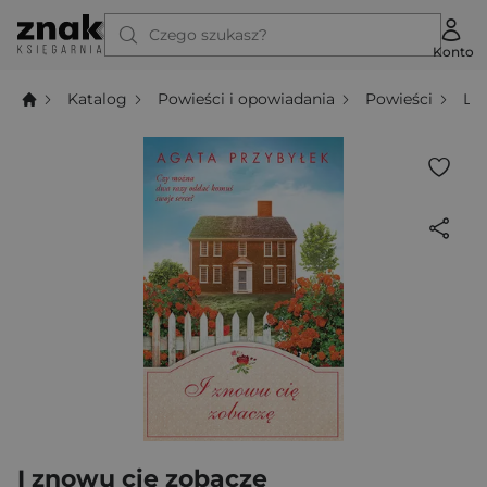
Czego szukasz?
Konto
Katalog
Powieści i opowiadania
Powieści
Li
I znowu cię zobaczę