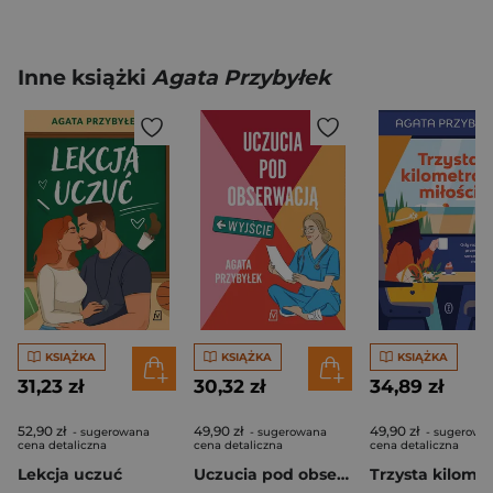
Inne książki
Agata Przybyłek
KSIĄŻKA
KSIĄŻKA
KSIĄŻKA
31,23 zł
30,32 zł
34,89 zł
52,90 zł
49,90 zł
49,90 zł
- sugerowana
- sugerowana
- sugerowa
cena detaliczna
cena detaliczna
cena detaliczna
Lekcja uczuć
Uczucia pod obserwacją