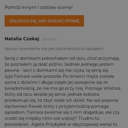
Pomóż innym i zostaw ocenę!
ZALOGUJ SIĘ, ABY DODAĆ OPINIĘ
Natalia Czekaj
29/03/2021
opinia recenzenta nie jest potwierdzona zakupem
Serię z domkami pokochałam od razu, choć przyznaję,
że poznałam ją dość późno. Jednak jednego jestem
pewna - serii z domkami się nie czyta, tą serią się
żyje.Tamara wiele przeszła. Po śmierci męża została
sama z dziećmi i długo zajęło jej oswojenie się ze
świadomością, że nie ma go przy niej. Poznaje Wiktora,
który od razu skrada jej serce, jednak kobieta
przekonuje się, że zbyt wiele ich dzieli. Na wsi pojawia
sięrównież Paweł, który z przyjemnością pomaga
sąsiadom. Tamara świetnie się z nim dogaduje, ale czy
zrodzi się między nimi coś więcej? Trudno to
powiedzieć...Agata Przybyłek w obyczajowej wersji to