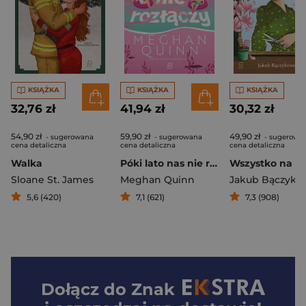
KSIĄŻKA
KSIĄŻKA
KSIĄŻKA
32,76 zł
41,94 zł
30,32 zł
54,90 zł
59,90 zł
49,90 zł
- sugerowana
- sugerowana
- sugerowa
cena detaliczna
cena detaliczna
cena detaliczna
Walka
Póki lato nas nie rozłączy
Sloane St. James
Meghan Quinn
Jakub Bączyko
5,6 (420)
7,1 (621)
7,3 (908)
Dołącz do
Znak