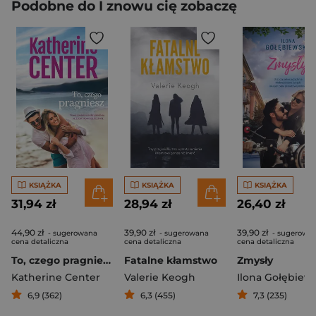
Podobne do I znowu cię zobaczę
KSIĄŻKA
KSIĄŻKA
KSIĄŻKA
31,94 zł
28,94 zł
26,40 zł
44,90 zł
39,90 zł
39,90 zł
- sugerowana
- sugerowana
- sugerowa
cena detaliczna
cena detaliczna
cena detaliczna
To, czego pragniesz
Fatalne kłamstwo
Zmysły
Katherine Center
Valerie Keogh
Ilona Gołębiew
6,9 (362)
6,3 (455)
7,3 (235)