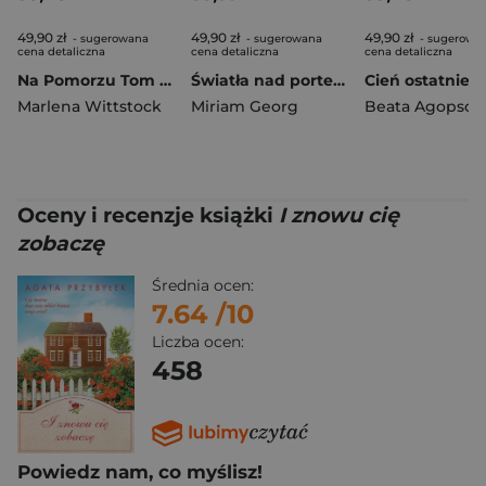
49,90 zł
49,90 zł
49,90 zł
- sugerowana
- sugerowana
- sugerowa
cena detaliczna
cena detaliczna
cena detaliczna
Na Pomorzu Tom 2 Zanim ucichnie rzeki śpiew
Światła nad portem. Saga portowa Tom. 1
Marlena Wittstock
Miriam Georg
Beata Agopsow
Oceny i recenzje książki
I znowu cię
zobaczę
Średnia ocen:
7.64
/10
Liczba ocen:
458
Powiedz nam, co myślisz!