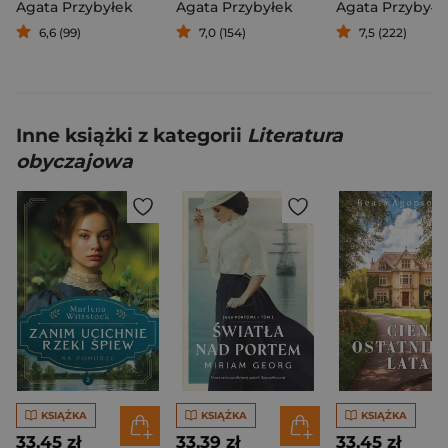
Agata Przybyłek
Agata Przybyłek
Agata Przybyłe
6,6 (99)
7,0 (154)
7,5 (222)
Inne książki z kategorii
Literatura
obyczajowa
KSIĄŻKA
KSIĄŻKA
KSIĄŻKA
33,45 zł
33,39 zł
33,45 zł