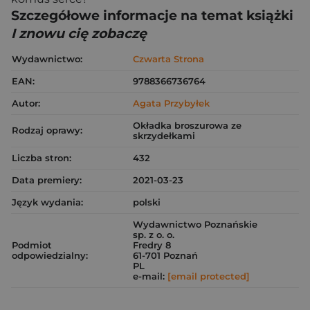
Szczegółowe informacje na temat książki
I znowu cię zobaczę
Wydawnictwo:
Czwarta Strona
EAN:
9788366736764
Autor:
Agata Przybyłek
Okładka broszurowa ze
Rodzaj oprawy:
skrzydełkami
Liczba stron:
432
Data premiery:
2021-03-23
Język wydania:
polski
Wydawnictwo Poznańskie
sp. z o. o.
Podmiot
Fredry 8
odpowiedzialny:
61-701 Poznań
PL
e-mail:
[email protected]