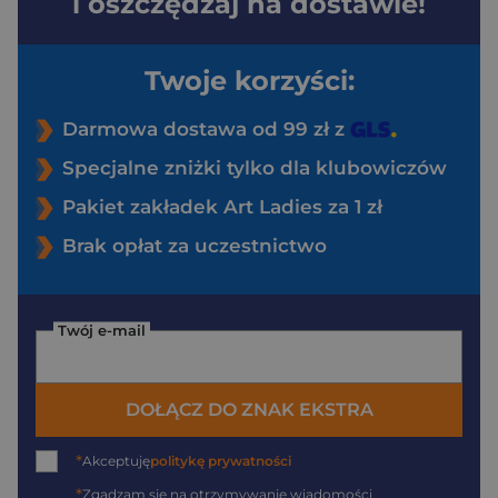
i oszczędzaj na dostawie!
Twoje korzyści:
Darmowa dostawa od 99 zł z
Specjalne zniżki tylko dla klubowiczów
Pakiet zakładek Art Ladies za 1 zł
Brak opłat za uczestnictwo
Twój e-mail
DOŁĄCZ DO ZNAK EKSTRA
*
Akceptuję
politykę prywatności
*
Zgadzam się na otrzymywanie wiadomości