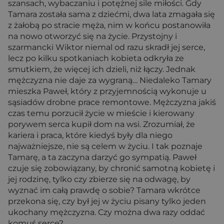
szansach, wybaczaniu i potężnej sile miłości. Gdy
Tamara została sama z dziećmi, dwa lata zmagała się
z żałobą po stracie męża, nim w końcu postanowiła
na nowo otworzyć się na życie. Przystojny i
szarmancki Wiktor niemal od razu skradł jej serce,
lecz po kilku spotkaniach kobieta odkryła ze
smutkiem, że więcej ich dzieli, niż łączy. Jednak
mężczyzna nie daje za wygraną… Niedaleko Tamary
mieszka Paweł, który z przyjemnością wykonuje u
sąsiadów drobne prace remontowe. Mężczyzna jakiś
czas temu porzucił życie w mieście i kierowany
porywem serca kupił dom na wsi. Zrozumiał, że
kariera i praca, które kiedyś były dla niego
najważniejsze, nie są celem w życiu. I tak poznaje
Tamarę, a ta zaczyna darzyć go sympatią. Paweł
czuje się zobowiązany, by chronić samotną kobietę i
jej rodzinę, tylko czy zbierze się na odwagę, by
wyznać im całą prawdę o sobie? Tamara wkrótce
przekona się, czy był jej w życiu pisany tylko jeden
ukochany mężczyzna. Czy można dwa razy oddać
komuś serce?