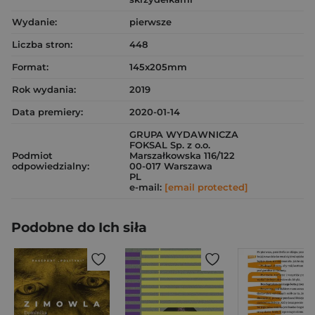
Wydanie:
pierwsze
Liczba stron:
448
Format:
145x205mm
Rok wydania:
2019
Data premiery:
2020-01-14
GRUPA WYDAWNICZA
FOKSAL Sp. z o.o.
Podmiot
Marszałkowska 116/122
odpowiedzialny:
00-017 Warszawa
PL
e-mail:
[email protected]
Podobne do Ich siła