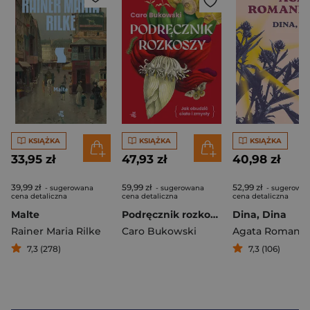
KSIĄŻKA
KSIĄŻKA
KSIĄŻKA
33,95 zł
47,93 zł
40,98 zł
39,99 zł
59,99 zł
52,99 zł
- sugerowana
- sugerowana
- sugerowa
cena detaliczna
cena detaliczna
cena detaliczna
Malte
Podręcznik rozkoszy. czyli jak obudzić ciało i zmysły
Dina, Dina
Rainer Maria Rilke
Caro Bukowski
Agata Romaniu
7,3 (278)
7,3 (106)