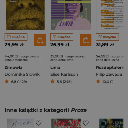
KSIĄŻKA
KSIĄŻKA
KSIĄŻKA
29,99 zł
26,99 zł
31,89 zł
44,90 zł
39,90 zł
54,99 zł
- sugerowana
- sugerowana
- sugerowa
cena detaliczna
cena detaliczna
cena detaliczna
Zimowla
Linia
Dominika Słowik
Elise Karlsson
Filip Zawada
6,8 (1429)
5,8 (248)
10,0 (1)
Inne książki z kategorii
Proza