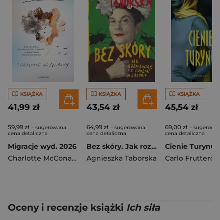
KSIĄŻKA
KSIĄŻKA
KSIĄŻKA
41,99 zł
43,54 zł
45,54 zł
59,99 zł
64,99 zł
69,00 zł
- sugerowana
- sugerowana
- sugerowa
cena detaliczna
cena detaliczna
cena detaliczna
Migracje wyd. 2026
Bez skóry. Jak rozmawiać z ludźmi w żałobie
Cienie Turynu
Charlotte McConaghy
Agnieszka Taborska
Carlo Fruttero
,
Fr
Oceny i recenzje książki
Ich siła