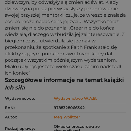
dziewczyn, by odważyły się zmieniać świat. Kiedy
dziewczyna po raz pierwszy słyszy przemówienie
swojej przyszłej mentorki, czuje, że wreszcie znalazła
coś, co może nadać sens jej życiu. Wszystko teraz
zmieni się nie do poznania. „Greer nie do końca
wiedziała, dlaczego wzbudziła jej zainteresowanie. Z
biegiem czasu utwierdziła się jednak w
przekonaniu, że spotkanie z Faith Frank stało się
elektryzującym punktem zwrotnym, który dał
początek wszystkim późniejszym wydarzeniom.
Miało upłynąć jeszcze wiele czasu, zanim nadszedł
ich koniec”.
Szczegółowe informacje na temat książki
Ich siła
Wydawnictwo:
Wydawnictwo W.A.B.
EAN:
9788328066342
Autor:
Meg Wolitzer
Okładka broszurowa ze
Rodzaj oprawy:
skrzydełkami