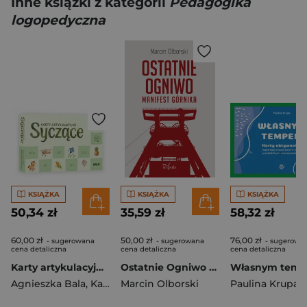
Inne książki z kategorii
Pedagogika
logopedyczna
KSIĄŻKA
KSIĄŻKA
KSIĄŻKA
50,34 zł
35,59 zł
58,32 zł
60,00 zł
50,00 zł
76,00 zł
- sugerowana
- sugerowana
- sugerowa
cena detaliczna
cena detaliczna
cena detaliczna
Karty artykulacyjne Syczące
Ostatnie Ogniwo Manifest Górnika
Agnieszka Bala
,
Katarzyna Mierczak
Marcin Olborski
Paulina Krupa