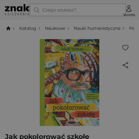
Czego szukasz?
Konto
Katalog
Naukowe
Nauki humanistyczne
Ped
Jak pokolorować szkołę