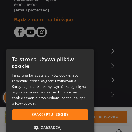
8:00 - 18:00
[email protected]
Bądź z nami na bieżąco
O Księgarni Znak
Ta strona używa plików
cookie
Zakupy u nas
Ta strona korzysta z plików cookie, aby
Nasza oferta
zapewnić lepszą wygodę użytkowania.
Korzystając z tej strony, wyrażasz zgodę na
używanie przez nas wszystkich plików
Nasi autorzy
cookie zgodnie z warunkami naszej polityki
plików cookie.
ZAAKCEPTUJ ZGODY
31,42 zł
DO KOSZYKA
ZARZĄDZAJ