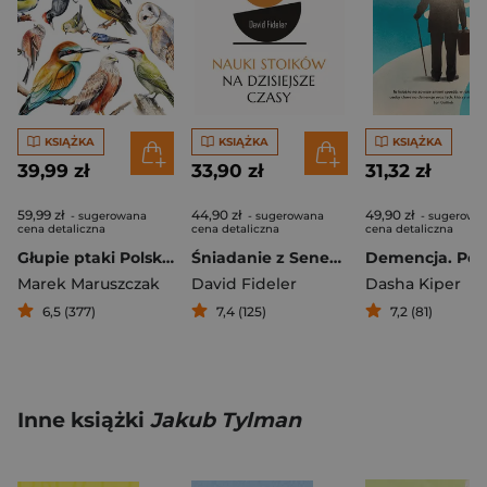
KSIĄŻKA
KSIĄŻKA
KSIĄŻKA
39,99 zł
33,90 zł
31,32 zł
59,99 zł
44,90 zł
49,90 zł
- sugerowana
- sugerowana
- sugerowa
cena detaliczna
cena detaliczna
cena detaliczna
Głupie ptaki Polski. Przewodnik świadomego obserwatora
Śniadanie z Seneką Nauki stoików na dzisiejsze czasy
Marek Maruszczak
David Fideler
Dasha Kiper
6,5 (377)
7,4 (125)
7,2 (81)
Inne książki
Jakub Tylman