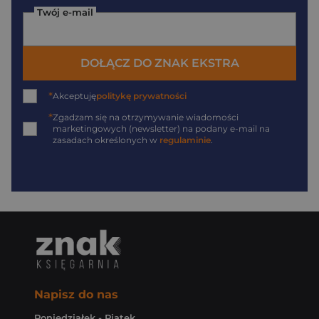
Twój e-mail
DOŁĄCZ DO ZNAK EKSTRA
*
Akceptuję
politykę prywatności
*
Zgadzam się na otrzymywanie wiadomości
marketingowych (newsletter) na podany
e-mail
na
zasadach określonych w
regulaminie
.
Napisz do nas
Poniedziałek - Piątek