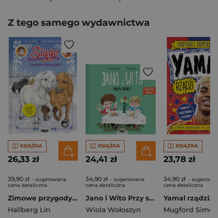
Z tego samego wydawnictwa
KSIĄŻKA
KSIĄŻKA
KSIĄŻKA
26,33 zł
24,41 zł
23,78 zł
39,90 zł
34,90 zł
34,90 zł
- sugerowana
- sugerowana
- sugerowa
cena detaliczna
cena detaliczna
cena detaliczna
Zimowe przygody. Sigge
Jano i Wito Przy stole
Hallberg Lin
Wiola Wołoszyn
Mugford Simo