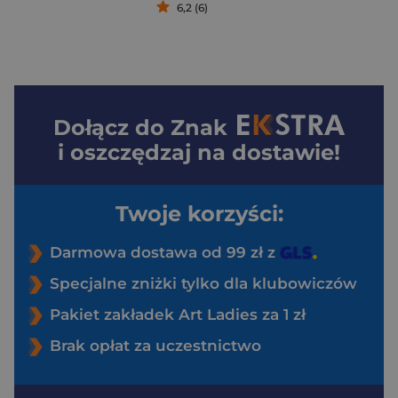
6,2 (6)
Dołącz do
Znak
i oszczędzaj na dostawie!
Twoje korzyści:
Darmowa dostawa od 99 zł z
Specjalne zniżki tylko dla klubowiczów
Pakiet zakładek Art Ladies za 1 zł
Brak opłat za uczestnictwo