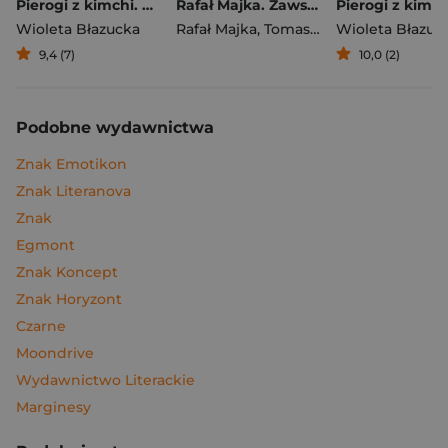
Pierogi z kimchi. Moje ulubione azjatyckie przepisy
Rafał Majka. Zawsze z przodu. Rozmawia Tomasz Kalemba - książka z autografem
Wioleta Błazucka
Rafał Majka
,
Tomasz Kalemba
Wioleta Błazuc
9,4 (7)
10,0 (2)
Podobne wydawnictwa
Znak Emotikon
Znak Literanova
Znak
Egmont
Znak Koncept
Znak Horyzont
Czarne
Moondrive
Wydawnictwo Literackie
Marginesy