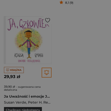
8,1 (9)
KSIĄŻKA
29,93 zł
39,90 zł
- sugerowana cena
detaliczna
Ja Uważność i emocje Ja, człowiek Księga empatii
Susan Verde
,
Peter H. Reynolds
Chwilowo niedostępny