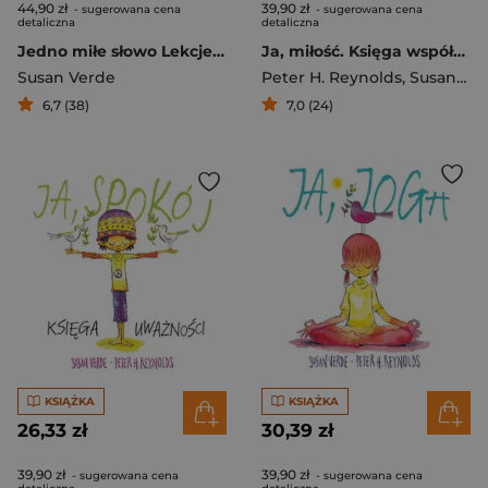
44,90 zł
39,90 zł
- sugerowana cena
- sugerowana cena
detaliczna
detaliczna
Jedno miłe słowo Lekcje akceptacji, miłości i odpuszczania
Ja, miłość. Księga współodczuwania
Susan Verde
Peter H. Reynolds
,
Susan Verde
6,7 (38)
7,0 (24)
KSIĄŻKA
KSIĄŻKA
26,33 zł
30,39 zł
39,90 zł
39,90 zł
- sugerowana cena
- sugerowana cena