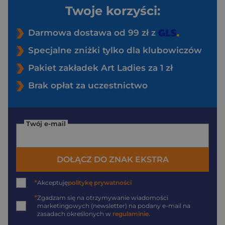
Twoje korzyści:
Darmowa dostawa od 99 zł z
Specjalne zniżki tylko dla klubowiczów
Pakiet zakładek Art Ladies za 1 zł
Brak opłat za uczestnictwo
Twój e-mail
DOŁĄCZ DO ZNAK EKSTRA
*
Akceptuję
politykę prywatności
*
Zgadzam się na otrzymywanie wiadomości
marketingowych (newsletter) na podany
e-mail
na
zasadach określonych w
regulaminie
.