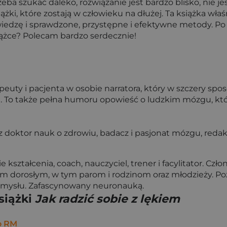
rzeba szukać daleko, rozwiązanie jest bardzo blisko, nie j
siążki, które zostają w człowieku na dłużej. Ta książka wła
wiedzę i sprawdzone, przystępne i efektywne metody. Po 
siążce? Polecam bardzo serdecznie!
peuty i pacjenta w osobie narratora, który w szczery spos
ała. To także pełna humoru opowieść o ludzkim mózgu, kt
az doktor nauk o zdrowiu, badacz i pasjonat mózgu, red
kształcenia, coach, nauczyciel, trener i facylitator. Cz
dorosłym, w tym parom i rodzinom oraz młodzieży. Poz
 umysłu. Zafascynowany neuronauką.
siążki
Jak radzić sobie z lękiem
o RM