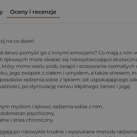
y
Oceny i recenzje
ój na co dzień
ak łatwo pomylić go z innymi emocjami? Co mają z nim 
lękowych może okazać się niewystarczająco skuteczna? I
, który mimo wielu prób, terapii i stosowania rozmaityc
 lęku, jego związek z ciałem i umysłem, a także stresem,
obów radzenia sobie z lękiem: od uspokajającego oddech
ważności, po stymulację nerwu błędnego, taniec i jogę.
m myślom i lękowi, radzenia sobie z nim,
 dobrostan psychiczny,
ne i stres chroniczny.
 sięgają po niezwykle trudne i wyszukane metody radzenia