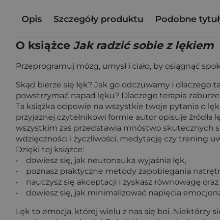
Opis
Szczegóły produktu
Podobne tytuł
O książce
Jak radzić sobie z lękiem
Przeprogramuj mózg, umysł i ciało, by osiągnąć spok
Skąd bierze się lęk? Jak go odczuwamy i dlaczego t
powstrzymać napad lęku? Dlaczego terapia zaburzeń 
Ta książka odpowie na wszystkie twoje pytania o lęk
przyjaznej czytelnikowi formie autor opisuje źródła
wszystkim zaś przedstawia mnóstwo skutecznych spos
wdzięczności i życzliwości, medytację czy trening u
Dzięki tej książce:
• dowiesz się, jak neuronauka wyjaśnia lęk,
• poznasz praktyczne metody zapobiegania natrętny
• nauczysz się akceptacji i zyskasz równowagę oraz
• dowiesz się, jak minimalizować napięcia emocjonal
Lęk to emocja, której wielu z nas się boi. Niektórzy