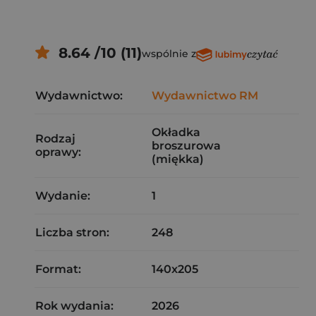
8.64 /10 (11)
wspólnie z
Wydawnictwo:
Wydawnictwo RM
Okładka
Rodzaj
broszurowa
oprawy:
(miękka)
Wydanie:
1
Liczba stron:
248
Format:
140x205
Rok wydania:
2026