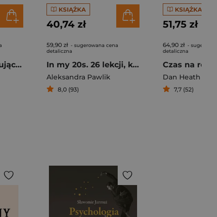
KSIĄŻKA
KSIĄŻKA
40,74 zł
51,75 zł
59,90 zł
64,90 zł
a
- sugerowana cena
- sugerowa
detaliczna
detaliczna
Wysokofunkcjonująca depresja. 5 kroków ku zdrowiu
In my 20s. 26 lekcji, które dałabym młodszej sobie
Aleksandra Pawlik
Dan Heath
8,0 (93)
7,7 (52)