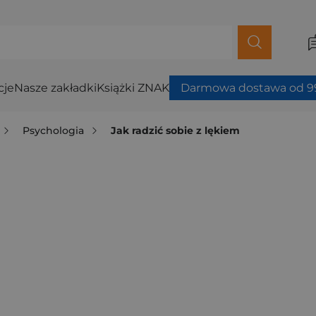
cje
Nasze zakładki
Książki ZNAK
Darmowa dostawa od 99
Psychologia
Jak radzić sobie z lękiem
m