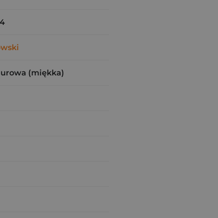
54
owski
zurowa (miękka)