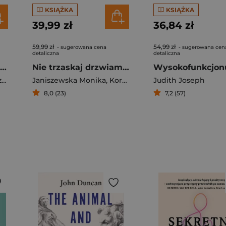
KSIĄŻKA
KSIĄŻKA
39,99 zł
36,84 zł
59,99 zł
54,99 zł
- sugerowana cena
- sugerowana cen
detaliczna
detaliczna
Miłość i kasa. Jak nie kłócić się o pieniądze w związku
Nie trzaskaj drzwiami. Rozmowy, których pragną nastolatki, ale nigdy ci o tym nie powiedzą
sz
Janiszewska Monika
,
Korolczuk Renata
Judith Joseph
8,0 (23)
7,2 (57)