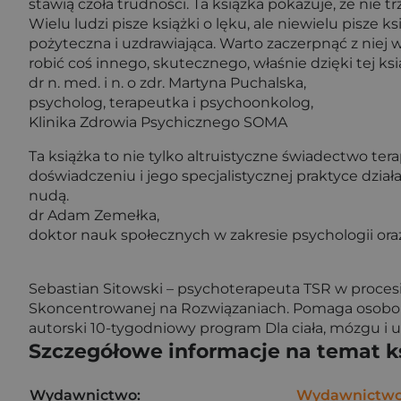
stawią czoła trudności. Ta książka pokazuje, że nie t
Wielu ludzi pisze książki o lęku, ale niewielu pisze k
pożyteczna i uzdrawiająca. Warto zaczerpnąć z niej 
robić coś innego, skutecznego, właśnie dzięki tej k
dr n. med. i n. o zdr. Martyna Puchalska,
psycholog, terapeutka i psychoonkolog,
Klinika Zdrowia Psychicznego SOMA
Ta książka to nie tylko altruistyczne świadectwo tera
doświadczeniu i jego specjalistycznej praktyce dzi
nudą.
dr Adam Zemełka,
doktor nauk społecznych w zakresie psychologii or
Sebastian Sitowski – psychoterapeuta TSR w procesie 
Skoncentrowanej na Rozwiązaniach. Pomaga osobom 
autorski 10-tygodniowy program Dla ciała, mózgu i
Szczegółowe informacje na temat k
Wydawnictwo:
Wydawnictw