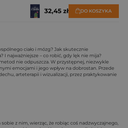
32,45 zł
DO KOSZYKA
wspólnego ciało i mózg? Jak skutecznie
 najważniejsze – co robić, gdy lęk nie mija?
h metod nie odpuszcza. W przystępnej, niezwykle
 innymi emocjami i jego wpływ na dobrostan. Przede
u, arteterapii i wizualizacji, przez praktykowanie
 sobie z nim, wierząc, że robiąc coś nadzwyczajnego,