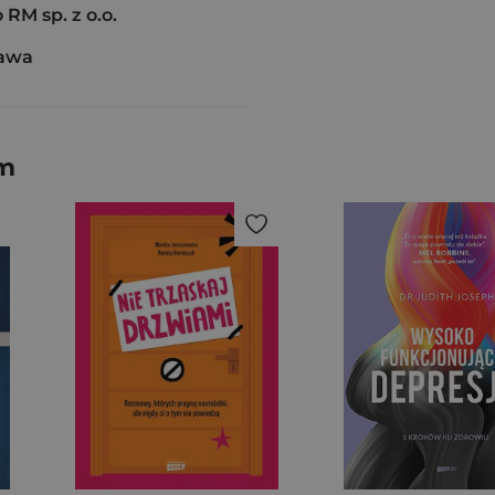
M sp. z o.o.
zawa
em