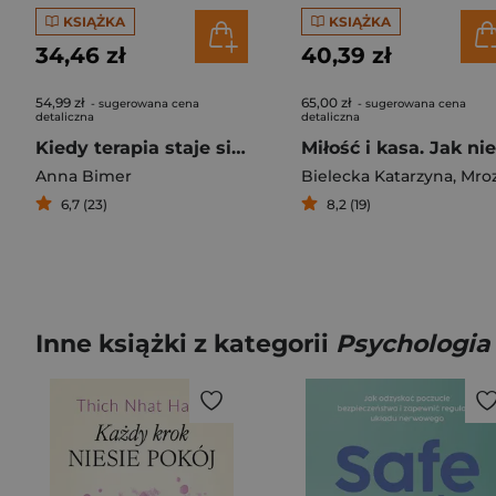
KSIĄŻKA
KSIĄŻKA
34,46 zł
40,39 zł
54,99 zł
65,00 zł
- sugerowana cena
- sugerowana cena
detaliczna
detaliczna
Kiedy terapia staje się antyterapią
Anna Bimer
Bielecka Katarzyna
,
Mrozek Dariu
6,7 (23)
8,2 (19)
Inne książki z kategorii
Psychologia