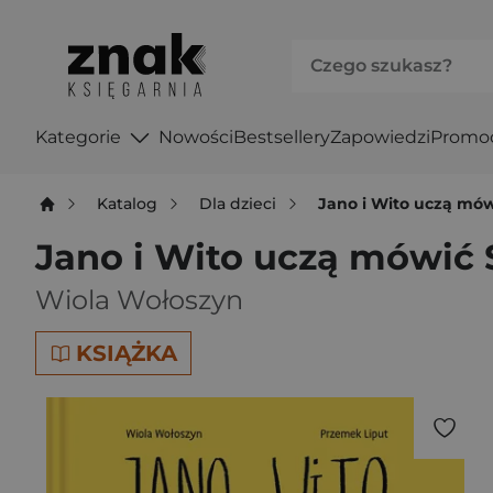
Kategorie
Nowości
Bestsellery
Zapowiedzi
Promo
Katalog
Dla dzieci
Jano i Wito uczą mów
Jano i Wito uczą mówić 
Wiola Wołoszyn
KSIĄŻKA