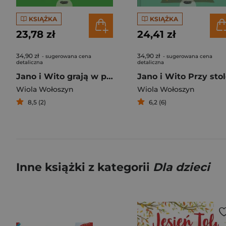
KSIĄŻKA
KSIĄŻKA
23,78 zł
24,41 zł
34,90 zł
34,90 zł
- sugerowana cena
- sugerowana cena
detaliczna
detaliczna
Jano i Wito grają w piłkę
Jano i Wito Przy sto
Wiola Wołoszyn
Wiola Wołoszyn
8,5 (2)
6,2 (6)
Inne książki z kategorii
Dla dzieci