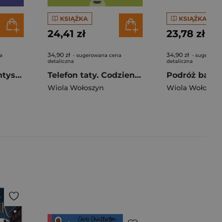
KSIĄŻKA
KSIĄŻKA
24,41 zł
23,78 zł
34,90 zł
34,90 zł
a
- sugerowana cena
- sugerowa
detaliczna
detaliczna
Jano i Wito u dentysty. Codzienne sprawy Jano i Wito
Telefon taty. Codzienne sprawy Jano i Wito. Jano i Wito
Wiola Wołoszyn
Wiola Wołoszy