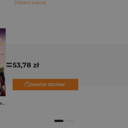
Zobacz więcej
=
53,78 zł
ZAMÓW ZESTAW
K-popowe łowczynie demonów. Mój golden journal. Oficjalny dziennik