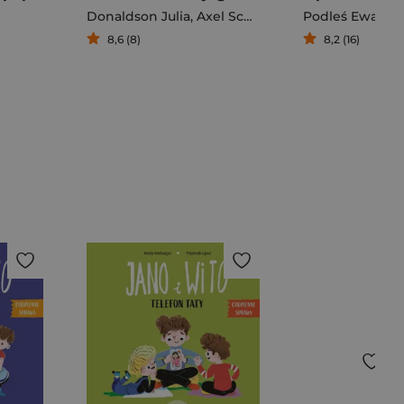
Donaldson Julia
,
Axel Scheffler
Podleś Ewa
8,6 (8)
8,2 (16)