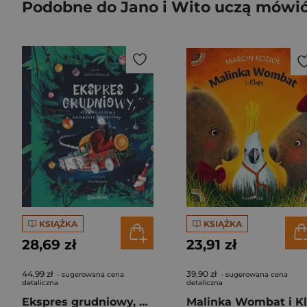
Podobne do Jano i Wito uczą mówić 
KSIĄŻKA
KSIĄŻKA
28,69 zł
23,91 zł
44,99 zł
39,90 zł
- sugerowana cena
- sugerowana cena
detaliczna
detaliczna
Ekspres grudniowy, czyli odjazdowy kalendarz adwentowy