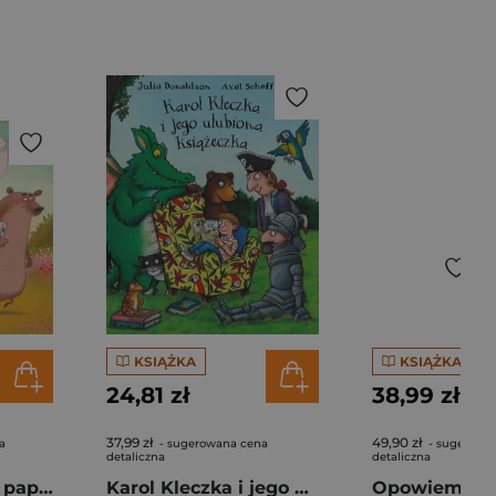
KSIĄŻKA
KSIĄŻKA
24,81 zł
38,99 zł
37,99 zł
49,90 zł
a
- sugerowana cena
- sugerowa
detaliczna
detaliczna
Gdzie się podział papier toaletowy
Karol Kleczka i jego ulubiona książeczka