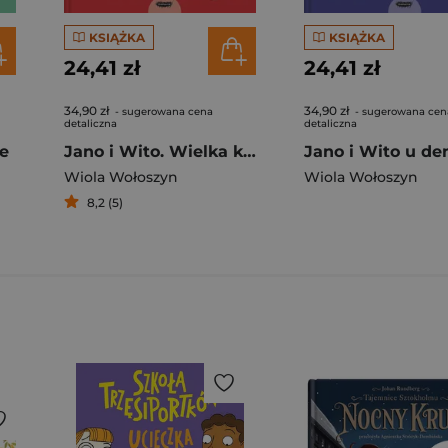
KSIĄŻKA
KSIĄŻKA
24,41 zł
24,41 zł
34,90 zł
34,90 zł
- sugerowana cena
- sugerowana cen
detaliczna
detaliczna
le
Jano i Wito. Wielka kłótnia
Wiola Wołoszyn
Wiola Wołoszyn
8,2 (5)