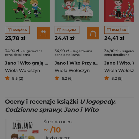
KSIĄŻKA
KSIĄŻKA
KSIĄŻKA
23,78 zł
24,41 zł
24,41 zł
34,90 zł
34,90 zł
34,90 zł
- sugerowana
- sugerowana
- sugerowa
cena detaliczna
cena detaliczna
cena detaliczna
Jano i Wito grają w piłkę
Jano i Wito Przy stole
Wiola Wołoszyn
Wiola Wołoszyn
Wiola Wołoszy
8,5 (2)
6,2 (6)
8,2 (5)
Oceny i recenzje książki
U logopedy.
Codzienne sprawy. Jano i Wito
Średnia ocen:
~
/10
Liczba ocen: