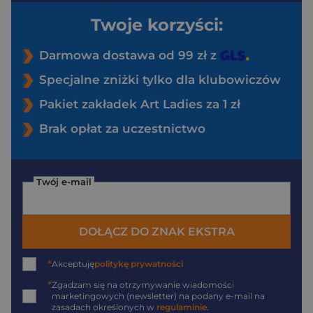
Twoje korzyści:
Darmowa dostawa od 99 zł z
Specjalne zniżki tylko dla klubowiczów
Pakiet zakładek Art Ladies za 1 zł
Brak opłat za uczestnictwo
Twój e-mail
DOŁĄCZ DO ZNAK EKSTRA
*
Akceptuję
politykę prywatności
*
Zgadzam się na otrzymywanie wiadomości
marketingowych (newsletter) na podany
e-mail
na
zasadach określonych w
regulaminie
.