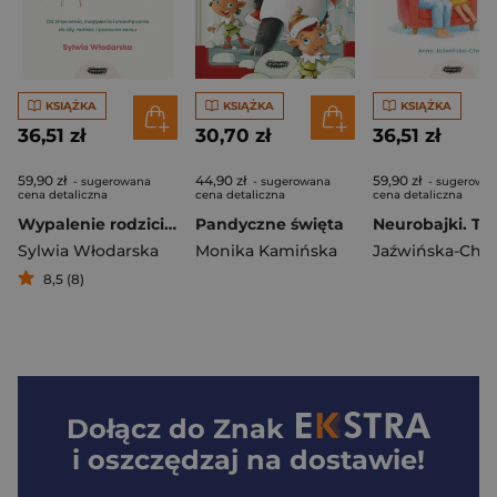
KSIĄŻKA
KSIĄŻKA
KSIĄŻKA
36,51 zł
30,70 zł
36,51 zł
59,90 zł
44,90 zł
59,90 zł
- sugerowana
- sugerowana
- sugerowa
cena detaliczna
cena detaliczna
cena detaliczna
Wypalenie rodzicielskie. Od zmęczenia, zwątpienia i zniechęcenia do siły, radości i poczucia sensu
Pandyczne święta
Sylwia Włodarska
Monika Kamińska
8,5 (8)
Dołącz do
Znak
i oszczędzaj na dostawie!