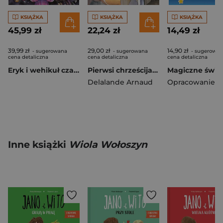
KSIĄŻKA
KSIĄŻKA
KSIĄŻKA
45,99 zł
22,24 zł
14,49 zł
39,99 zł
29,00 zł
14,90 zł
- sugerowana
- sugerowana
- sugerowan
cena detaliczna
cena detaliczna
cena detaliczna
Eryk i wehikuł czasu. To się czyta
Pierwsi chrześcijanie
Delalande Arnaud
Inne książki
Wiola Wołoszyn