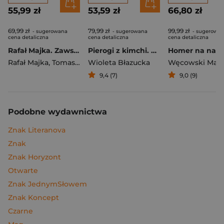
55,99 zł
53,59 zł
66,80 zł
69,99 zł
79,99 zł
99,99 zł
- sugerowana
- sugerowana
- sugerowa
cena detaliczna
cena detaliczna
cena detaliczna
Rafał Majka. Zawsze z przodu. Rozmawia Tomasz Kalemba - książka z autografem
Pierogi z kimchi. Moje ulubione azjatyckie przepisy
Rafał Majka
,
Tomasz Kalemba
Wioleta Błazucka
Węcowski Mar
9,4 (7)
9,0 (9)
Podobne wydawnictwa
Znak Literanova
Znak
Znak Horyzont
Otwarte
Znak JednymSłowem
Znak Koncept
Czarne