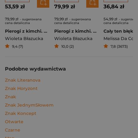
53,59 zł
79,99 zł
36,84 zł
79,99 zł
79,99 zł
54,99 zł
- sugerowana
- sugerowana
- sugerowa
cena detaliczna
cena detaliczna
cena detaliczna
Pierogi z kimchi. Moje ulubione azjatyckie przepisy
Pierogi z kimchi. Moje ulubione azjatyckie przepisy - książka z autografem
Cały ten błękit
Wioleta Błazucka
Wioleta Błazucka
Melissa Da Cos
9,4 (7)
10,0 (2)
7,8 (3673)
Podobne wydawnictwa
Znak Literanova
Znak Horyzont
Znak
Znak JednymSłowem
Znak Koncept
Otwarte
Czarne