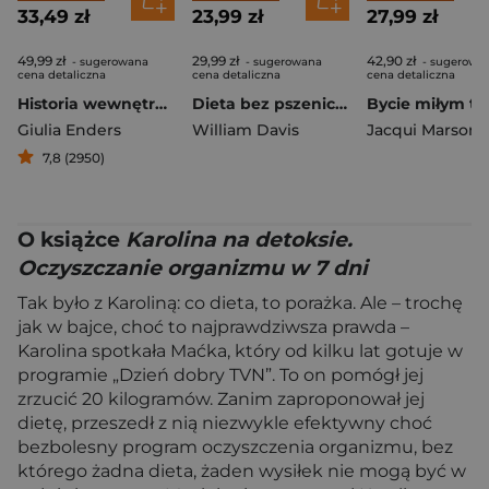
33,49 zł
23,99 zł
27,99 zł
49,99 zł
29,99 zł
42,90 zł
- sugerowana
- sugerowana
- sugerowa
cena detaliczna
cena detaliczna
cena detaliczna
Historia wewnętrzna. Jelita – najbardziej fascynujący organ naszego ciała
Dieta bez pszenicy. Jak pozbyć się pszennego brzucha i być zdrowym
Giulia Enders
William Davis
Jacqui Marson
7,8 (2950)
O książce
Karolina na detoksie.
Oczyszczanie organizmu w 7 dni
Tak było z Karoliną: co dieta, to porażka. Ale – trochę
jak w bajce, choć to najprawdziwsza prawda –
Karolina spotkała Maćka, który od kilku lat gotuje w
programie „Dzień dobry TVN”. To on pomógł jej
zrzucić 20 kilogramów. Zanim zaproponował jej
dietę, przeszedł z nią niezwykle efektywny choć
bezbolesny program oczyszczenia organizmu, bez
którego żadna dieta, żaden wysiłek nie mogą być w