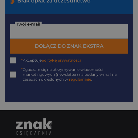
Brak opłat za uczestnictwo
Twój e-mail
DOŁĄCZ DO ZNAK EKSTRA
*
Akceptuję
politykę prywatności
*
Zgadzam się na otrzymywanie wiadomości
marketingowych (newsletter) na podany
e-mail
na
zasadach określonych w
regulaminie
.