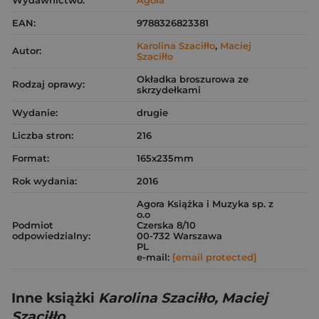
Wydawnictwo:
Agora
EAN:
9788326823381
Karolina Szaciłło
,
Maciej
Autor:
Szaciłło
Okładka broszurowa ze
Rodzaj oprawy:
skrzydełkami
Wydanie:
drugie
Liczba stron:
216
Format:
165x235mm
Rok wydania:
2016
Agora Książka i Muzyka sp. z
o.o
Podmiot
Czerska 8/10
odpowiedzialny:
00-732 Warszawa
PL
e-mail:
[email protected]
Inne książki
Karolina Szaciłło, Maciej
Szaciłło