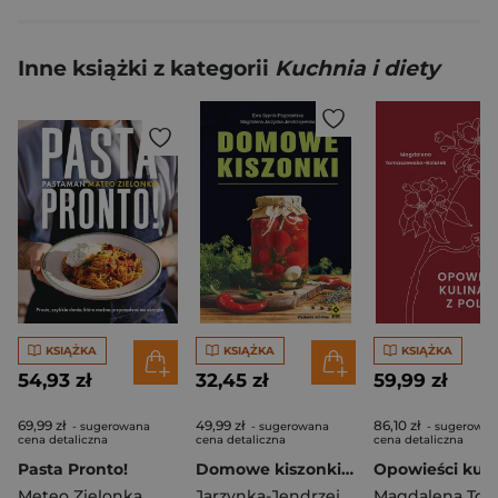
Inne książki z kategorii
Kuchnia i diety
KSIĄŻKA
KSIĄŻKA
KSIĄŻKA
54,93 zł
32,45 zł
59,99 zł
69,99 zł
49,99 zł
86,10 zł
- sugerowana
- sugerowana
- sugerowan
cena detaliczna
cena detaliczna
cena detaliczna
Pasta Pronto!
Domowe kiszonki które leczą wyd. 2026
Meteo Zielonka
Jarzynka-Jendrzejewska Magdalena
,