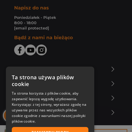
Napisz do nas
Poniedziałek - Piątek
8:00 - 18:00
[email protected]
Bądź z nami na bieżąco
O Księgarni Znak
Ta strona używa plików
cookie
Zakupy u nas
Ta strona korzysta z plików cookie, aby
Nasza oferta
zapewnić lepszą wygodę użytkowania.
Korzystając z tej strony, wyrażasz zgodę na
używanie przez nas wszystkich plików
Nasi autorzy
cookie zgodnie z warunkami naszej polityki
plików cookie.