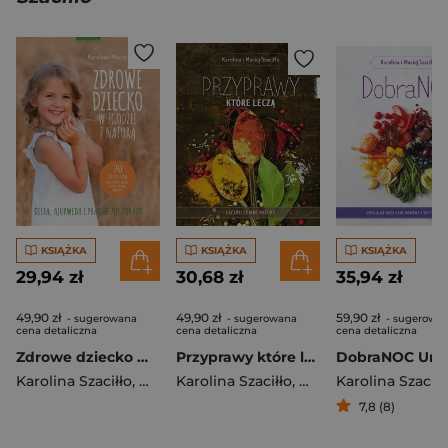
KSIĄŻKA
KSIĄŻKA
KSIĄŻKA
29,94 zł
30,68 zł
35,94 zł
49,90 zł
49,90 zł
59,90 zł
- sugerowana
- sugerowana
- sugerowa
cena detaliczna
cena detaliczna
cena detaliczna
Zdrowe dziecko w zgodzie z naturą 70 przepisów na zdrowe dania, które polubią maluchy
Przyprawy które leczą
Karolina Szaciłło
,
Maciej Szaciłło
Karolina Szaciłło
,
Maciej Szaciłło
Karolina Szaciłł
7,8 (8)