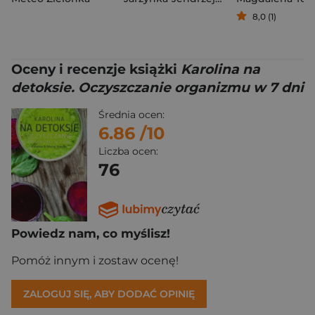
8,0 (1)
Oceny i recenzje książki
Karolina na
detoksie. Oczyszczanie organizmu w 7 dni
Średnia ocen:
6.86
/10
Liczba ocen:
76
Powiedz nam, co myślisz!
Pomóż innym i zostaw ocenę!
ZALOGUJ SIĘ, ABY DODAĆ OPINIĘ