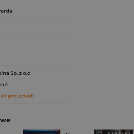
warda
ina Sp. z o.o
nań
ail protected]
owe