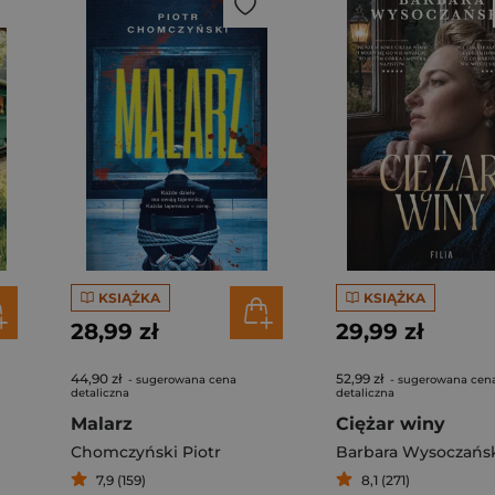
KSIĄŻKA
KSIĄŻKA
28,99 zł
29,99 zł
44,90 zł
52,99 zł
- sugerowana cena
- sugerowana cen
detaliczna
detaliczna
Malarz
Ciężar winy
Chomczyński Piotr
Barbara Wysoczańs
7,9 (159)
8,1 (271)