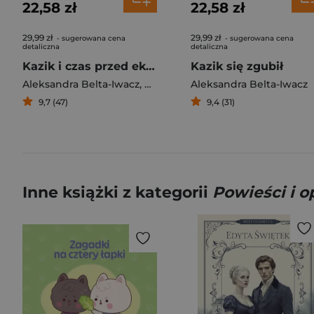
22,58 zł
22,58 zł
29,99 zł
29,99 zł
- sugerowana cena
- sugerowana cena
detaliczna
detaliczna
Kazik i czas przed ekranem
Kazik się zgubił
Aleksandra Belta-Iwacz
,
Michalska Ewa
Aleksandra Belta-Iwacz
9,7 (47)
9,4 (31)
Inne książki z kategorii
Powieści i 