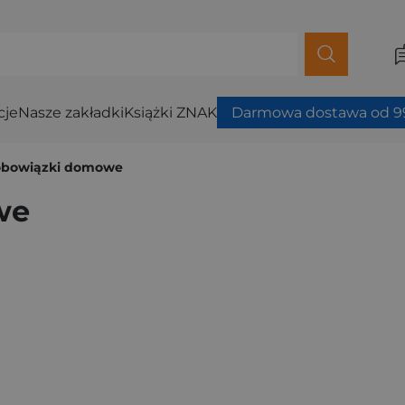
cje
Nasze zakładki
Książki ZNAK
Darmowa dostawa od 99
 obowiązki domowe
we