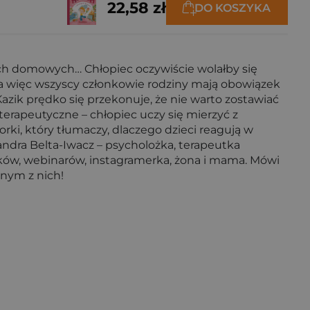
22,58 zł
DO KOSZYKA
acach domowych… Chłopiec oczywiście wolałby się
 a więc wszyscy członkowie rodziny mają obowiązek
azik prędko się przekonuje, że nie warto zostawiać
erapeutyczne – chłopiec uczy się mierzyć z
rki, który tłumaczy, dlaczego dzieci reagują w
andra Belta-Iwacz – psycholożka, terapeutka
ków, webinarów, instagramerka, żona i mama. Mówi
dnym z nich!