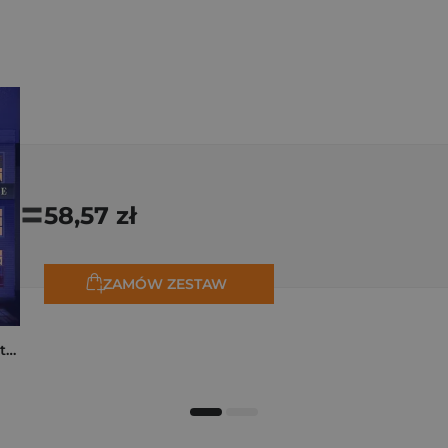
=
58,57 zł
ZAMÓW ZESTAW
Moja rodzina na piętrze