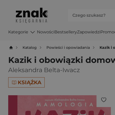
Kategorie
Nowości
Bestsellery
Zapowiedzi
Promo
Katalog
Powieści i opowiadania
Kazik i
Kazik i obowiązki domo
Aleksandra Belta-Iwacz
KSIĄŻKA