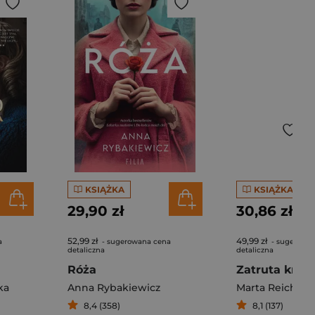
KSIĄŻKA
KSIĄŻKA
29,90 zł
30,86 zł
52,99 zł
49,99 zł
a
- sugerowana cena
- sugerowa
detaliczna
detaliczna
Róża
Zatruta krew
ka
Anna Rybakiewicz
Marta Reich
8,4 (358)
8,1 (137)