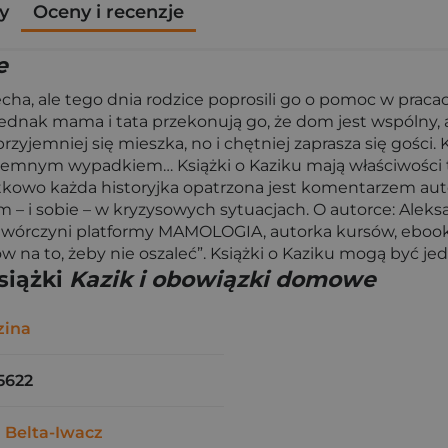
y
Oceny i recenzje
e
miecha, ale tego dnia rodzice poprosili go o pomoc w pr
Jednak mama i tata przekonują go, że dom jest wspólny,
emniej się mieszka, no i chętniej zaprasza się gości. K
yjemnym wypadkiem… Książki o Kaziku mają właściwości t
atkowo każda historyjka opatrzona jest komentarzem auto
 – i sobie – w kryzysowych sytuacjach. O autorce: Aleks
 twórczyni platformy MAMOLOGIA, autorka kursów, eboo
w na to, żeby nie oszaleć”. Książki o Kaziku mogą być je
siążki
Kazik i obowiązki domowe
zina
5622
 Belta-Iwacz