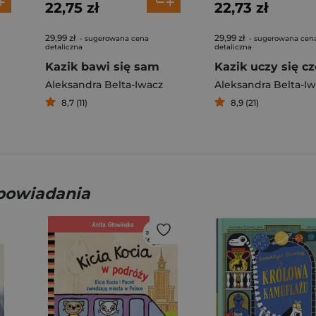
22,75 zł
22,73 zł
29,99 zł
29,99 zł
- sugerowana cena
- sugerowana cen
detaliczna
detaliczna
Kazik bawi się sam
Kazik uczy się c
Aleksandra Belta-Iwacz
Aleksandra Belta-I
8,7 (11)
8,9 (21)
opowiadania