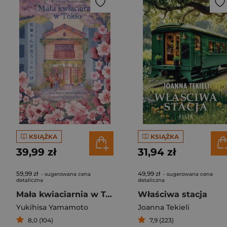
KSIĄŻKA
KSIĄŻKA
39,99 zł
31,94 zł
59,99 zł
49,99 zł
- sugerowana cena
- sugerowana cena
detaliczna
detaliczna
Mała kwiaciarnia w Tokio
Właściwa stacja
Yukihisa Yamamoto
Joanna Tekieli
8,0 (104)
7,9 (223)