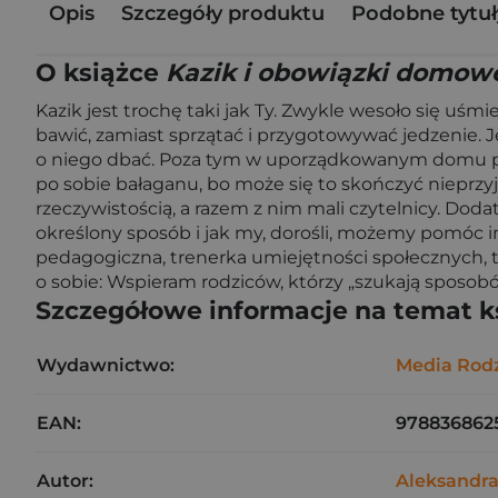
Opis
Szczegóły produktu
Podobne tytuł
O książce
Kazik i obowiązki domow
Kazik jest trochę taki jak Ty. Zwykle wesoło się uś
bawić, zamiast sprzątać i przygotowywać jedzenie. 
o niego dbać. Poza tym w uporządkowanym domu przyj
po sobie bałaganu, bo może się to skończyć nieprz
rzeczywistością, a razem z nim mali czytelnicy. Dod
określony sposób i jak my, dorośli, możemy pomóc im
pedagogiczna, trenerka umiejętności społecznych,
o sobie: Wspieram rodziców, którzy „szukają sposobó
Szczegółowe informacje na temat k
Wydawnictwo:
Media Rod
EAN:
978836862
Autor:
Aleksandra