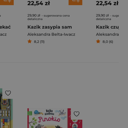
22,54 zł
22,54 zł
29,90 zł
29,90 zł
a
- sugerowana cena
- sugerowa
detaliczna
detaliczna
zekać
Kazik zasypia sam
Kazik czuje z
wacz
Aleksandra Belta-Iwacz
Aleksandra Bel
8,2 (11)
8,0 (6)