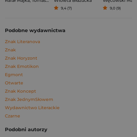
Rafał Majka
,
Tomasz Kalemba
Wioleta Błazucka
Węcowski Mar
9,4 (7)
9,0 (9)
Podobne wydawnictwa
Znak Literanova
Znak
Znak Horyzont
Znak Emotikon
Egmont
Otwarte
Znak Koncept
Znak JednymSłowem
Wydawnictwo Literackie
Czarne
Podobni autorzy