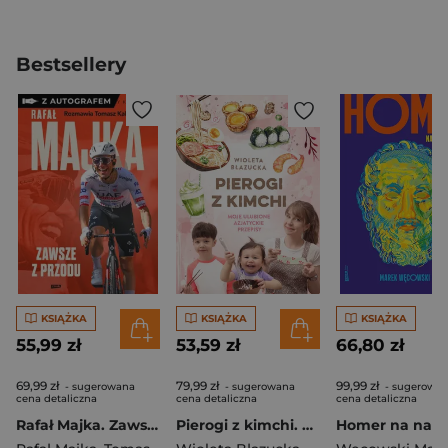
Bestsellery
KSIĄŻKA
KSIĄŻKA
KSIĄŻKA
55,99 zł
53,59 zł
66,80 zł
69,99 zł
79,99 zł
99,99 zł
- sugerowana
- sugerowana
- sugerowa
cena detaliczna
cena detaliczna
cena detaliczna
Rafał Majka. Zawsze z przodu. Rozmawia Tomasz Kalemba - książka z autografem
Pierogi z kimchi. Moje ulubione azjatyckie przepisy