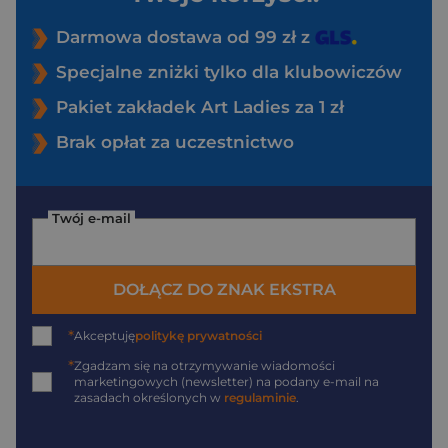
Darmowa dostawa od 99 zł z
Specjalne zniżki tylko dla klubowiczów
Pakiet zakładek Art Ladies za 1 zł
Brak opłat za uczestnictwo
Twój e-mail
DOŁĄCZ DO ZNAK EKSTRA
*
Akceptuję
politykę prywatności
*
Zgadzam się na otrzymywanie wiadomości
marketingowych (newsletter) na podany
e-mail
na
zasadach określonych w
regulaminie
.