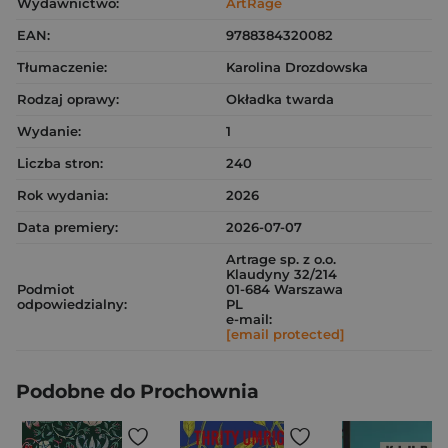
Wydawnictwo:
ArtRage
EAN:
9788384320082
Tłumaczenie:
Karolina Drozdowska
Rodzaj oprawy:
Okładka twarda
Wydanie:
1
Liczba stron:
240
Rok wydania:
2026
Data premiery:
2026-07-07
Artrage sp. z o.o.
Klaudyny 32/214
Podmiot
01-684 Warszawa
odpowiedzialny:
PL
e-mail:
[email protected]
Podobne do Prochownia