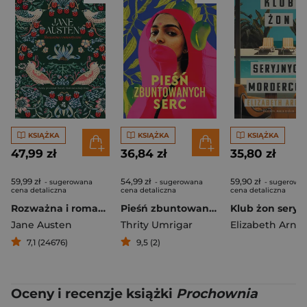
KSIĄŻKA
KSIĄŻKA
KSIĄŻKA
47,99 zł
36,84 zł
35,80 zł
59,99 zł
54,99 zł
59,90 zł
- sugerowana
- sugerowana
- sugerowa
cena detaliczna
cena detaliczna
cena detaliczna
Rozważna i romantyczna
Pieśń zbuntowanych serc
Jane Austen
Thrity Umrigar
Elizabeth Arnot
7,1 (24676)
9,5 (2)
Oceny i recenzje książki
Prochownia