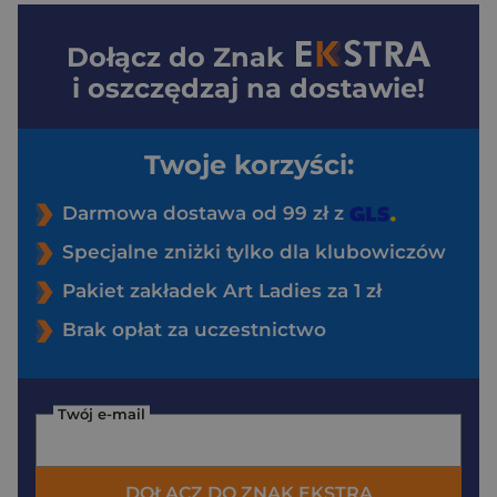
Dołącz do
Znak
i oszczędzaj na dostawie!
Twoje korzyści:
Darmowa dostawa od 99 zł z
Specjalne zniżki tylko dla klubowiczów
Pakiet zakładek Art Ladies za 1 zł
Brak opłat za uczestnictwo
Twój e-mail
DOŁĄCZ DO ZNAK EKSTRA