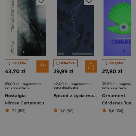
KSIĄŻKA
KSIĄŻKA
KSIĄŻKA
43,70 zł
29,99 zł
27,80 zł
69,00 zł
42,00 zł
39,90 zł
- sugerowana
- sugerowana
- sugerowa
cena detaliczna
cena detaliczna
cena detaliczna
Nostalgia
Epizod z życia malarza podróźnika
Ornament
Mircea Cartarescu
Cárdenas Juan
7,2 (153)
7,0 (82)
5,8 (136)