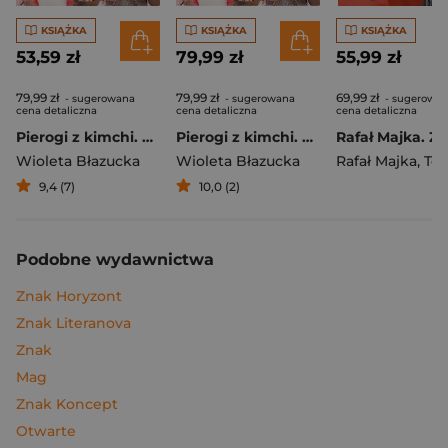
KSIĄŻKA
KSIĄŻKA
KSIĄŻKA
53,59 zł
79,99 zł
55,99 zł
79,99 zł
79,99 zł
69,99 zł
- sugerowana
- sugerowana
- sugerowa
cena detaliczna
cena detaliczna
cena detaliczna
Pierogi z kimchi. Moje ulubione azjatyckie przepisy
Pierogi z kimchi. Moje ulubione azjatyckie przepisy - książka z autografem
Wioleta Błazucka
Wioleta Błazucka
Rafał Majka
,
Tomasz 
9,4 (7)
10,0 (2)
Podobne wydawnictwa
Znak Horyzont
Znak Literanova
Znak
Mag
Znak Koncept
Otwarte