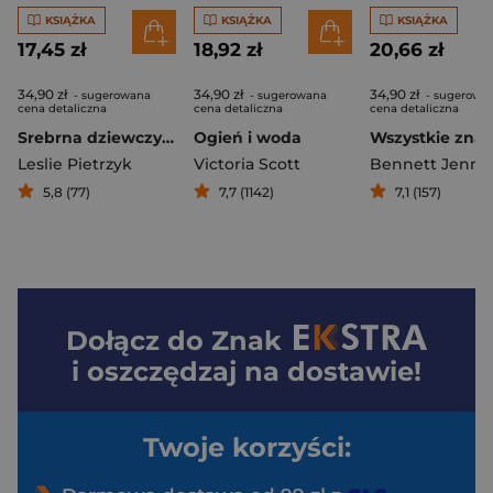
KSIĄŻKA
KSIĄŻKA
KSIĄŻKA
17,45 zł
18,92 zł
20,66 zł
34,90 zł
34,90 zł
34,90 zł
- sugerowana
- sugerowana
- sugerowa
cena detaliczna
cena detaliczna
cena detaliczna
Srebrna dziewczyna
Ogień i woda
Leslie Pietrzyk
Victoria Scott
Bennett Jenn
5,8 (77)
7,7 (1142)
7,1 (157)
Dołącz do
Znak
i oszczędzaj na dostawie!
Twoje korzyści: