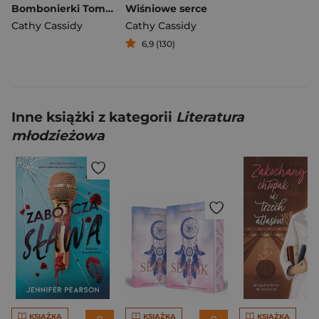
Bombonierki Tom 3 Letnie marzenie
Wiśniowe serce
Cathy Cassidy
Cathy Cassidy
6,9 (130)
Inne książki z kategorii
Literatura
młodzieżowa
KSIĄŻKA
KSIĄŻKA
KSIĄŻKA