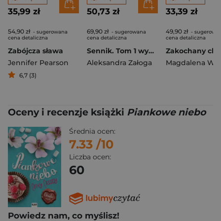
35,99 zł
50,73 zł
33,39 zł
54,90 zł
69,90 zł
49,90 zł
- sugerowana
- sugerowana
- sugerowa
cena detaliczna
cena detaliczna
cena detaliczna
Zabójcza sława
Sennik. Tom 1 wyd. 2
Jennifer Pearson
Aleksandra Załoga
6,7 (3)
Oceny i recenzje książki
Piankowe niebo
Średnia ocen:
7.33
/10
Liczba ocen:
60
Powiedz nam, co myślisz!