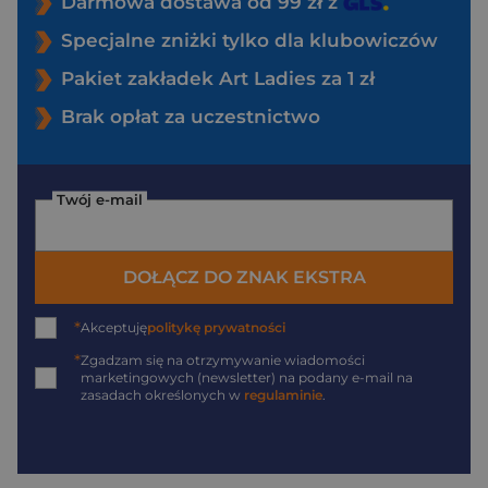
Darmowa dostawa od 99 zł z
Specjalne zniżki tylko dla klubowiczów
Pakiet zakładek Art Ladies za 1 zł
Brak opłat za uczestnictwo
Twój e-mail
DOŁĄCZ DO ZNAK EKSTRA
*
Akceptuję
politykę prywatności
*
Zgadzam się na otrzymywanie wiadomości
marketingowych (newsletter) na podany
e-mail
na
zasadach określonych w
regulaminie
.