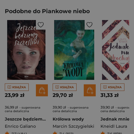
Podobne do Piankowe niebo
KSIĄŻKA
KSIĄŻKA
KSIĄŻKA
23,99 zł
29,70 zł
31,33 zł
36,99 zł
39,90 zł
39,90 zł
- sugerowana
- sugerowana
- sugerowa
cena detaliczna
cena detaliczna
cena detaliczna
Jeszcze będziemy szczęśliwi
Królowa wody
Enrico Galiano
Marcin Szczygielski
Kneidl Laura
7,7 (484)
7,4 (102)
7,6 (978)