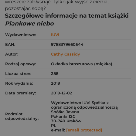
wreszcie zabłysnąć. Tylko jak wyjść z cienia,
pozostając sobą?
Szczegółowe informacje na temat książki
Piankowe niebo
Wydawnictwo:
IUVI
EAN:
9788379660544
Autor:
Cathy Cassidy
Rodzaj oprawy:
Okładka broszurowa (miękka)
Liczba stron:
288
Rok wydania:
2019
Data premiery:
2019-12-02
Wydawnictwo IUVI Spółka z
ograniczoną odpowiedzialnością
Spółka Jawna
Podmiot
Półłanki 12C
odpowiedzialny:
30-740 Kraków
PL
e-mail:
[email protected]