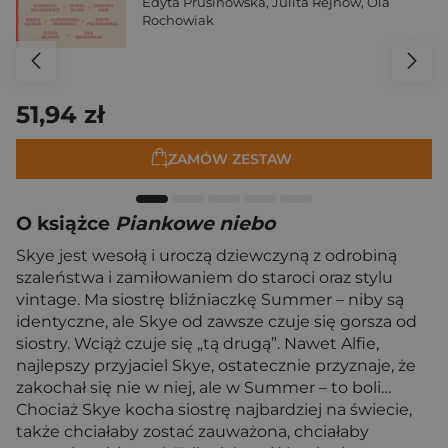
Edyta Prusinowska
,
Julita Rejnów
,
Ola
Rochowiak
51,94 zł
ZAMÓW ZESTAW
O książce
Piankowe niebo
Skye jest wesołą i uroczą dziewczyną z odrobiną
szaleństwa i zamiłowaniem do staroci oraz stylu
vintage. Ma siostrę bliźniaczkę Summer – niby są
identyczne, ale Skye od zawsze czuje się gorsza od
siostry. Wciąż czuje się „tą drugą”. Nawet Alfie,
najlepszy przyjaciel Skye, ostatecznie przyznaje, że
zakochał się nie w niej, ale w Summer – to boli…
Chociaż Skye kocha siostrę najbardziej na świecie,
także chciałaby zostać zauważona, chciałaby