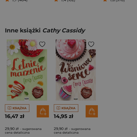
Inne książki
Cathy Cassidy
KSIĄŻKA
KSIĄŻKA
16,47 zł
14,95 zł
29,90 zł
29,90 zł
- sugerowana
- sugerowana
cena detaliczna
cena detaliczna