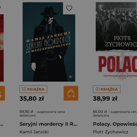
KSIĄŻKA
KSIĄŻKA
35,80 zł
38,99 zł
59,90 zł
65,00 zł
- sugerowana cena
- sugerowana cen
detaliczna
detaliczna
ice niemieckich obozów koncentracyjnych
Seryjni mordercy II Rzeczpospolitej
Kamil Janicki
Piotr Zychowicz