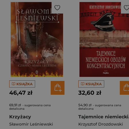
KSIĄŻKA
KSIĄŻKA
46,47 zł
32,60 zł
69,91 zł
54,90 zł
- sugerowana cena
- sugerowana cena
detaliczna
detaliczna
Krzyżacy
Tajemn
Sławomir Leśniewski
Krzysztof Drozdowski