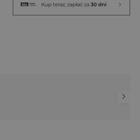
Kup teraz, zapłać za
30 dni