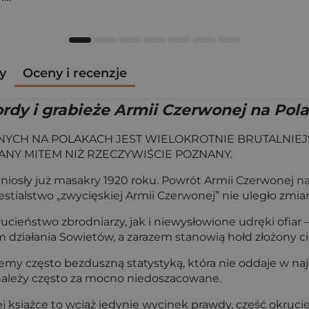
y
Oceny i recenzje
dy i grabieże Armii Czerwonej na Pola
CH NA POLAKACH JEST WIELOKROTNIE BRUTALNIEJSZ
ANY MITEM NIŻ RZECZYWIŚCIE POZNANY.
iosły już masakry 1920 roku. Powrót Armii Czerwonej na 
tialstwo „zwycięskiej Armii Czerwonej” nie uległo zmian
ucieństwo zbrodniarzy, jak i niewysłowione udręki ofiar –
zm działania Sowietów, a zarazem stanowią hołd złożony
jemy często bezduszną statystyką, która nie oddaje w n
należy często za mocno niedoszacowane.
książce to wciąż jedynie wycinek prawdy, część okrucień