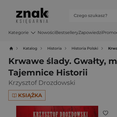
Kategorie
Nowości
Bestsellery
Zapowiedzi
Promo
Katalog
Historia
Historia Polski
Krwa
Krwawe ślady. Gwałty, m
Tajemnice Historii
Krzysztof Drozdowski
KSIĄŻKA