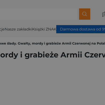
cje
Nasze zakładki
Książki ZNAK
Darmowa dostawa od 99
we ślady. Gwałty, mordy i grabieże Armii Czerwonej na Polak
ordy i grabieże Armii Czer