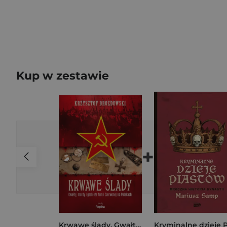
Kup w zestawie
+
Krwawe ślady. Gwałty, mordy i grabieże Armii Czerwonej na Polakach. Tajemnice Historii