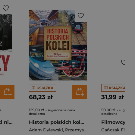
KSIĄŻKA
KSIĄŻKA
68,23 zł
31,99 zł
129,00 zł
50,00 zł
a
- sugerowana cena
- sugerowa
detaliczna
detaliczna
Polacy. Opowieści niepoprawne politycznie VII
Historia polskich kolei. 100-lecie Polskich Kolei Państwowych
Adam Dylewski
,
Przemysław Brych
Gańczak Filip