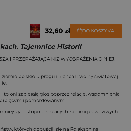
32,60 zł
DO KOSZYKA
kach. Tajemnice Historii
A I PRZERAŻAJĄCA NIŻ WYOBRAŻENIA O NIEJ.
ziemie polskie u progu i krańca II wojny światowej
ie.
 i to oni zabierają głos poprzez relacje, wspomnienia
 cierpiącym i pomordowanym.
ajmniejszym stopniu stojących za nimi prawdziwych
stw, których dopuścili się na Polakach na