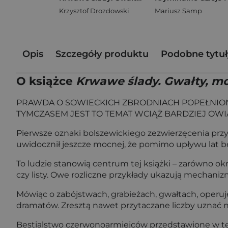
Krzysztof Drozdowski
Mariusz Samp
Opis
Szczegóły produktu
Podobne tytuł
O książce
Krwawe ślady. Gwałty, mor
PRAWDA O SOWIECKICH ZBRODNIACH POPEŁNIONY
TYMCZASEM JEST TO TEMAT WCIĄŻ BARDZIEJ OWI
Pierwsze oznaki bolszewickiego zezwierzęcenia przyn
uwidocznił jeszcze mocnej, że pomimo upływu lat bes
To ludzie stanowią centrum tej książki – zarówno okr
czy listy. Owe rozliczne przykłady ukazują mechani
Mówiąc o zabójstwach, grabieżach, gwałtach, operu
dramatów. Zresztą nawet przytaczane liczby uznać 
Bestialstwo czerwonoarmiejców przedstawione w tej 