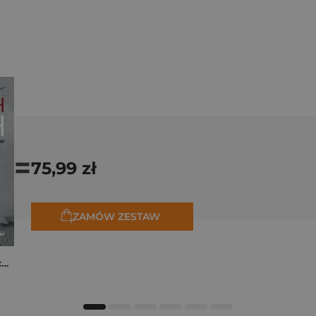
=
75,99 zł
ZAMÓW ZESTAW
Czterech zuchwałych. Od piasków Afryki do serca III Rzeszy