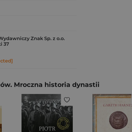
Wydawniczy Znak Sp. z o.o.
i 37
ected]
ów. Mroczna historia dynastii