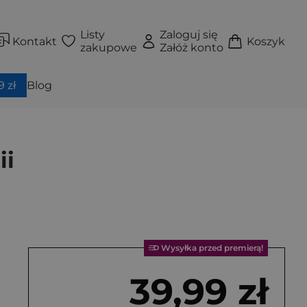
Listy
Zaloguj się
Kontakt
Koszyk
zakupowe
Załóż konto
 zł
Blog
ii
Wysyłka przed premierą!
39,99 zł