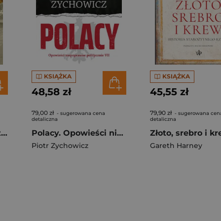
KSIĄŻKA
KSIĄŻKA
48,58 zł
45,55 zł
79,00 zł
79,90 zł
- sugerowana cena
- sugerowana cen
detaliczna
detaliczna
Poznań. Historie nieznane i zapomniane
Polacy. Opowieści niepoprawne politycznie VII
Piotr Zychowicz
Gareth Harney