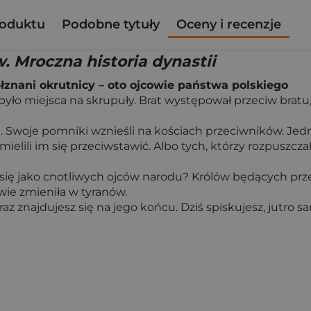
roduktu
Podobne tytuły
Oceny i recenzje
. Mroczna historia dynastii
ełznani okrutnicy – oto ojcowie państwa polskiego
było miejsca na skrupuły. Brat występował przeciw bratu,
i. Swoje pomniki wznieśli na kościach przeciwników. Jedni
śmielili im się przeciwstawić. Albo tych, którzy rozpuszcz
e się jako cnotliwych ojców narodu? Królów będących pr
wie zmieniła w tyranów.
raz znajdujesz się na jego końcu. Dziś spiskujesz, jutro 