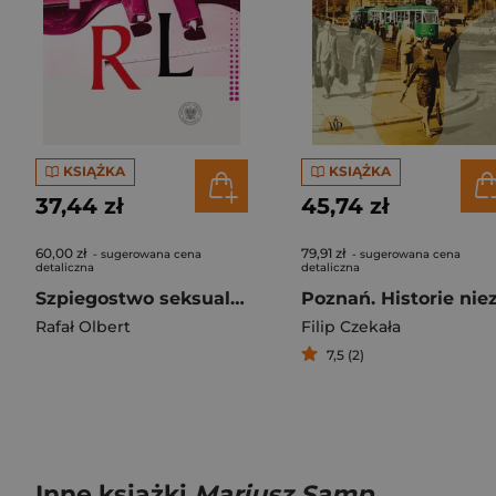
KSIĄŻKA
KSIĄŻKA
37,44 zł
45,74 zł
60,00 zł
79,91 zł
- sugerowana cena
- sugerowana cena
detaliczna
detaliczna
Szpiegostwo seksualne w PRL. Wykorzystywanie materiałów kompromitujących do prób werbunku dyplomatów zagranicznych przez SB
Rafał Olbert
Filip Czekała
7,5 (2)
Inne książki
Mariusz Samp