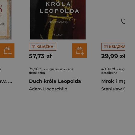
KSIĄŻKA
KSIĄŻKA
57,73 zł
29,99 zł
79,90 zł
49,90 zł
a
- sugerowana cena
- sugerowa
detaliczna
detaliczna
Złoto, srebro i krew. Historia starożytnego Rzymu
Duch króla Leopolda
Adam Hochschild
Stanisław Głow