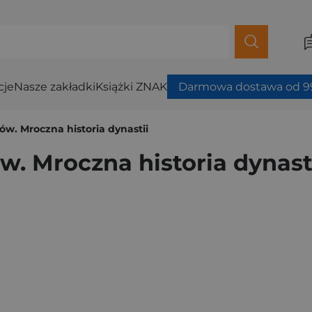
cje
Nasze zakładki
Książki ZNAK
Darmowa dostawa od 99
ów. Mroczna historia dynastii
w. Mroczna historia dynast