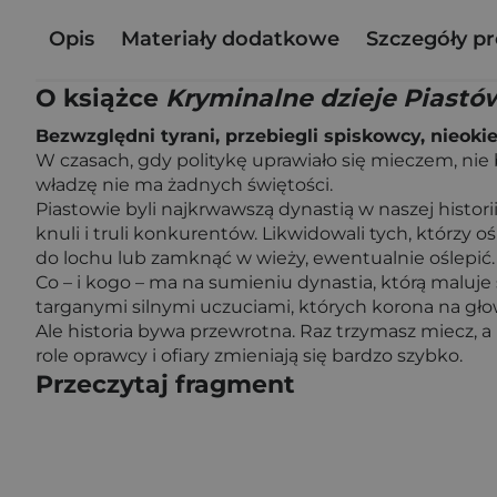
Opis
Materiały dodatkowe
Szczegóły p
O książce
Kryminalne dzieje Piastów
Bezwzględni tyrani, przebiegli spiskowcy, nieoki
W czasach, gdy politykę uprawiało się mieczem, nie 
władzę nie ma żadnych świętości.
Piastowie byli najkrwawszą dynastią w naszej histori
knuli i truli konkurentów. Likwidowali tych, którzy o
do lochu lub zamknąć w wieży, ewentualnie oślepić.
Co – i kogo – ma na sumieniu dynastia, którą maluj
targanymi silnymi uczuciami, których korona na gło
Ale historia bywa przewrotna. Raz trzymasz miecz, a 
role oprawcy i ofiary zmieniają się bardzo szybko.
Przeczytaj fragment