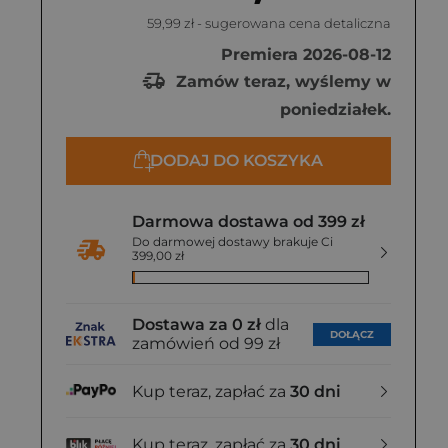
59,99 zł
- sugerowana cena detaliczna
Premiera 2026-08-12
Zamów teraz, wyślemy w
poniedziałek.
DODAJ DO KOSZYKA
Darmowa dostawa od 399 zł
Do darmowej dostawy brakuje Ci
399,00 zł
Dostawa za 0 zł
dla
DOŁĄCZ
zamówień od 99 zł
Kup teraz, zapłać za
30 dni
Kup teraz, zapłać za
30 dni