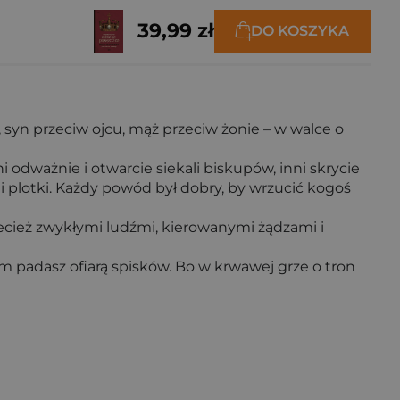
39,99 zł
DO KOSZYKA
 syn przeciw ojcu, mąż przeciw żonie – w walce o
 odważnie i otwarcie siekali biskupów, inni skrycie
ali plotki. Każdy powód był dobry, by wrzucić kogoś
zecież zwykłymi ludźmi, kierowanymi żądzami i
sam padasz ofiarą spisków. Bo w krwawej grze o tron