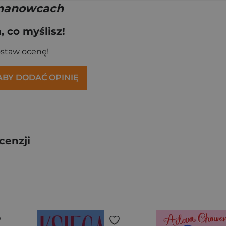
 manowcach
 co myślisz!
ostaw ocenę!
 ABY DODAĆ OPINIĘ
cenzji