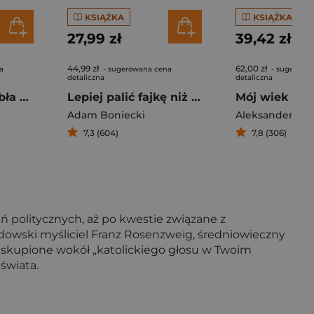
KSIĄŻKA
KSIĄŻKA
27,99 zł
39,42 zł
44,99 zł
62,00 zł
a
- sugerowana cena
- sugerowa
detaliczna
detaliczna
Listy starego diabła do młodego
Lepiej palić fajkę niż czarownice
Mój wiek
Adam Boniecki
Aleksander Wa
7,3 (604)
7,8 (306)
eń politycznych, aż po kwestie związane z
żydowski myśliciel Franz Rosenzweig, średniowieczny
ko skupione wokół „katolickiego głosu w Twoim
świata.