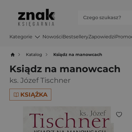
Kategorie
Nowości
Bestsellery
Zapowiedzi
Promo
Katalog
Ksiądz na manowcach
Ksiądz na manowcach
ks. Józef Tischner
KSIĄŻKA