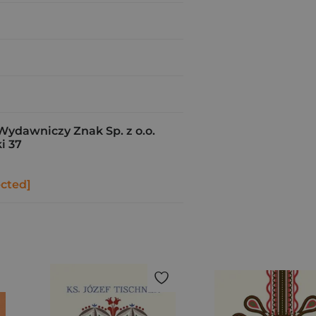
Wydawniczy Znak Sp. z o.o.
i 37
ected]