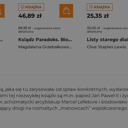
KSIĄŻKA
KSIĄŻKA
46,89 zł
25,35 zł
69,99 zł
35,00 zł
- sugerowana cena
- sugerowana cen
detaliczna
detaliczna
dpowiedź na zespół Downa
Ksiądz Paradoks. Biografia księdza Jana Twardowskiego [2025]
Magdalena Grzebałkowska
Clive Staples Lewis
ią, jaka się tu zarysowała: od spraw konkretnych, wydarz
i tej niezwykłej książki są m.in. papież Jan Paweł II i 
lor, schizmatycki arcybiskup Marcel Lefebvre i środowis
ający drogi na rozmaitych „manowcach” współczesnego 