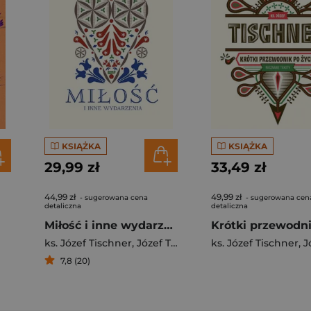
KSIĄŻKA
KSIĄŻKA
29,99 zł
33,49 zł
44,99 zł
49,99 zł
- sugerowana cena
- sugerowana cen
detaliczna
detaliczna
Miłość i inne wydarzenia
ks. Józef Tischner
,
Józef Tischner
ks. Józef Tischner
,
Józ
7,8 (20)