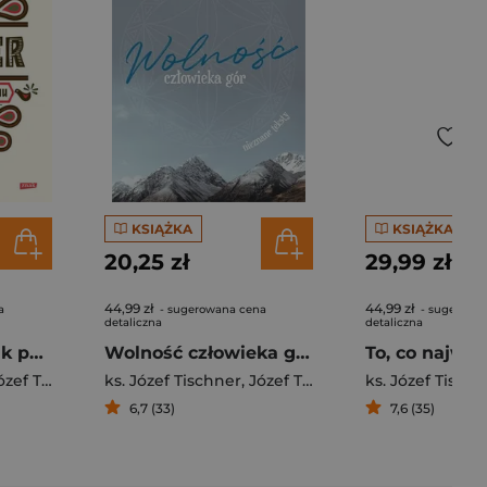
KSIĄŻKA
KSIĄŻKA
20,25 zł
29,99 zł
44,99 zł
44,99 zł
a
- sugerowana cena
- sugerowa
detaliczna
detaliczna
Krótki przewodnik po życiu (2022)
Wolność człowieka gór
To, co najważ
ef Tischner
ks. Józef Tischner
,
Józef Tischner
ks. Józef Tischn
6,7 (33)
7,6 (35)