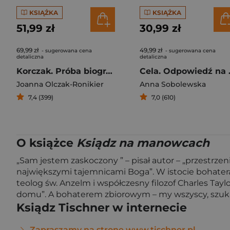
KSIĄŻKA
KSIĄŻKA
51,99 zł
30,99 zł
69,99 zł
49,99 zł
- sugerowana cena
- sugerowana cena
detaliczna
detaliczna
Korczak. Próba biografii
Cela. O
Joanna Olczak-Ronikier
Anna Sobolewska
7,4 (399)
7,0 (610)
O książce
Ksiądz na manowcach
„Sam jestem zaskoczony ” – pisał autor – „przestrzen
największymi tajemnicami Boga”. W istocie bohateram
teolog św. Anzelm i współczesny filozof Charles Tay
domu”. A bohaterem zbiorowym – my wszyscy, szuk
Ksiądz Tischner w internecie
Zapraszamy na stronę www.tischner.pl