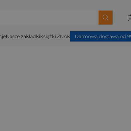
cje
Nasze zakładki
Książki ZNAK
Darmowa dostawa od 99