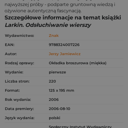
najwyższej próby - podparte gruntowną wiedzą i
ożywione autentyczną fascynacją.
Szczegółowe informacje na temat książki
Larkin. Odsłuchiwanie wierszy
Wydawnictwo:
Znak
EAN:
9788324007226
Autor:
Jerzy Jarniewicz
Rodzaj oprawy:
Okładka broszurowa (miękka)
Wydanie:
pierwsze
Liczba stron:
220
Format:
125 x 195 mm
Rok wydania:
2006
Data premiery:
2006-08-10
Język wydania:
polski
Społeczny Instytut Wydawniczy