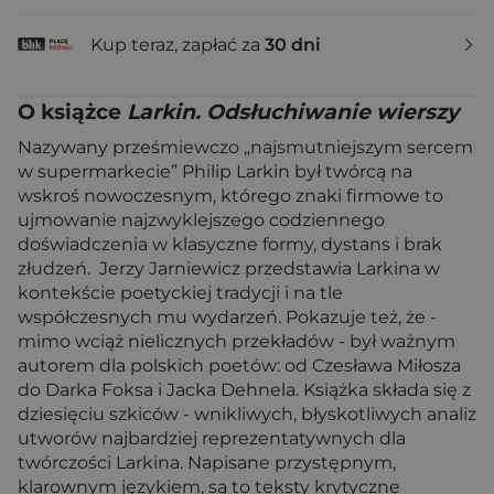
Kup teraz, zapłać za
30 dni
O książce
Larkin. Odsłuchiwanie wierszy
Nazywany prześmiewczo „najsmutniejszym sercem
w supermarkecie” Philip Larkin był twórcą na
wskroś nowoczesnym, którego znaki firmowe to
ujmowanie najzwyklejszego codziennego
doświadczenia w klasyczne formy, dystans i brak
złudzeń. Jerzy Jarniewicz przedstawia Larkina w
kontekście poetyckiej tradycji i na tle
współczesnych mu wydarzeń. Pokazuje też, że -
mimo wciąż nielicznych przekładów - był ważnym
autorem dla polskich poetów: od Czesława Miłosza
do Darka Foksa i Jacka Dehnela. Książka składa się z
dziesięciu szkiców - wnikliwych, błyskotliwych analiz
utworów najbardziej reprezentatywnych dla
twórczości Larkina. Napisane przystępnym,
klarownym językiem, są to teksty krytyczne