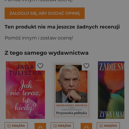
ZALOGUJ SIĘ, ABY DODAĆ OPINIĘ
Ten produkt nie ma jeszcze żadnych recenzji
Pomóż innym i zostaw ocenę!
Z tego samego wydawnictwa
KSIĄŻKA
KSIĄŻKA
KSIĄŻKA