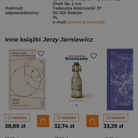
Znak Sp. z o.o.
Podmiot
Tadeusza Kościuszki 37
odpowiedzialny:
30-105 Kraków
PL
e-mail:
[email protected]
Inne książki
Jerzy Jarniewicz
KSIĄŻKA
KSIĄŻKA
KSIĄŻKA
38,89 zł
32,74 zł
33,39 zł