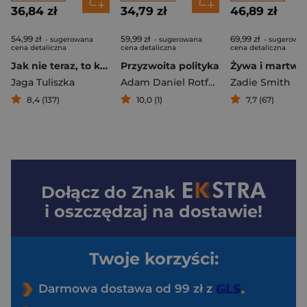
36,84 zł
34,79 zł
46,89 zł
54,99 zł
59,99 zł
69,99 zł
- sugerowana
- sugerowana
- sugerowa
cena detaliczna
cena detaliczna
cena detaliczna
Jak nie teraz, to kiedy?
Przyzwoita polityka
Żywa i martwa
Jaga Tuliszka
Adam Daniel Rotfeld
Zadie Smith
8,4 (137)
10,0 (1)
7,7 (67)
Dołącz do
Znak
i oszczędzaj na dostawie!
Twoje korzyści:
Darmowa dostawa od 99 zł z