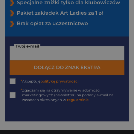
Specjalne zniżki tylko dla klubowiczów
Pakiet zakładek Art Ladies za 1 zł
Brak opłat za uczestnictwo
Twój e-mail
DOŁĄCZ DO ZNAK EKSTRA
*
Akceptuję
politykę prywatności
*
Zgadzam się na otrzymywanie wiadomości
marketingowych (newsletter) na podany
e-mail
na
zasadach określonych w
regulaminie
.