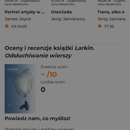
59,90 zł
47,00 zł
49,90 zł
- sugerowana
- sugerowana
- sugerowa
cena detaliczna
cena detaliczna
cena detaliczna
Portret artysty w wieku młodzieńczym
Oranżada
James Joyce
Jerzy Jarniewicz
Jerzy Jarniewic
6,9 (1423)
7,7 (6)
Oceny i recenzje książki
Larkin.
Odsłuchiwanie wierszy
Średnia ocen:
~
/10
Liczba ocen:
0
Powiedz nam, co myślisz!
Pomóż innym i zostaw ocenę!