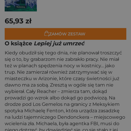
65,93 zł
ZAMÓW ZESTAW
O książce
Lepiej już umrzeć
Kiedy obudził się tego dnia, nie planował troszczyć
się o to, by grabarzom nie zabrakło pracy. Nie miał
też w planach spędzenia nocy w kostnicy… jako
trup. Nie zamierzał również zatrzymywać się w
miasteczku w Arizonie, które czasy świetności już
dawno ma za sobą. Zresztą w ogóle się tam nie
wybierał. Cały Reacher – zmierza tam, dokąd
prowadzi go wzrok albo dokąd go podwiozą. Na
drodze pod Los Gemelos na granicy z Meksykiem
spotyka Michaelę Fenton, która urządza zasadzkę
na ludzi tajemniczego Dendonckera – miejscowego
wcielenia zła. Michaela, była agentka FBI, musi do
niego dotrzeć, by dowiedzieć się, co się stało z jej