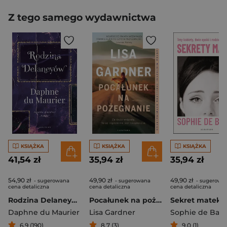
Z tego samego wydawnictwa
KSIĄŻKA
KSIĄŻKA
KSIĄŻKA
41,54 zł
35,94 zł
35,94 zł
54,90 zł
49,90 zł
49,90 zł
- sugerowana
- sugerowana
- sugerowa
cena detaliczna
cena detaliczna
cena detaliczna
Rodzina Delaneyów
Pocałunek na pożegnanie. Cykl z Frankie Elkin. Tom 4
Sekret matek
Daphne du Maurier
Lisa Gardner
Sophie de Bae
6,9 (190)
8,7 (3)
9,0 (1)