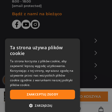
8:00 - 18:00
[email protected]
Bądź z nami na bieżąco
O Księgarni Znak
Ta strona używa plików
cookie
Zakupy u nas
Ta strona korzysta z plików cookie, aby
Nasza oferta
zapewnić lepszą wygodę użytkowania.
Korzystając z tej strony, wyrażasz zgodę na
używanie przez nas wszystkich plików
Nasi autorzy
cookie zgodnie z warunkami naszej polityki
plików cookie.
ZAAKCEPTUJ ZGODY
32,94 zł
DO KOSZYKA
ZARZĄDZAJ