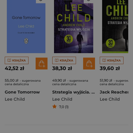
KSIĄŻKA
KSIĄŻKA
KSIĄŻKA
42,52 zł
38,30 zł
39,60 zł
55,00 zł
49,90 zł
51,90 zł
- sugerowana
- sugerowana
- sugerowan
cena detaliczna
cena detaliczna
cena detaliczna
Gone Tomorrow
Strategia wyjścia. Jack Reacher
Lee Child
Lee Child
Lee Child
7,0 (1)