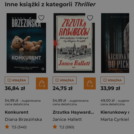
Inne książki z kategorii
Thriller
KSIĄŻKA
KSIĄŻKA
KSIĄŻKA
36,84 zł
24,75 zł
33,99 zł
54,99 zł
54,99 zł
49,00 zł
- sugerowana
- sugerowana
- sugerowa
cena detaliczna
cena detaliczna
cena detaliczna
Konkurent
Zrzutka Haywardów
Diana Brzezińska
Janice Hallett
Marta Cyrkiel
7,5 (340)
7,2 (260)