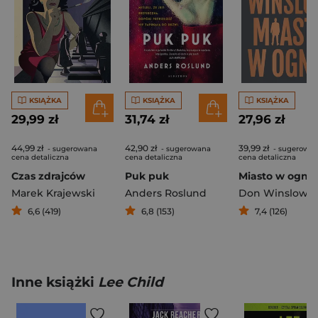
KSIĄŻKA
KSIĄŻKA
KSIĄŻKA
29,99 zł
31,74 zł
27,96 zł
44,99 zł
42,90 zł
39,99 zł
- sugerowana
- sugerowana
- sugerowa
cena detaliczna
cena detaliczna
cena detaliczna
Czas zdrajców
Puk puk
Miasto w ogniu
Marek Krajewski
Anders Roslund
Don Winslow
6,6 (419)
6,8 (153)
7,4 (126)
Inne książki
Lee Child