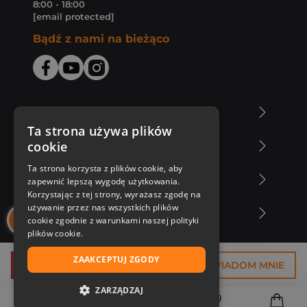
8:00 - 18:00
[email protected]
Bądź z nami na bieżąco
O Księgarni Znak
Ta strona używa plików
cookie
Zakupy u nas
Ta strona korzysta z plików cookie, aby
Nasza oferta
zapewnić lepszą wygodę użytkowania.
Korzystając z tej strony, wyrażasz zgodę na
używanie przez nas wszystkich plików
Nasi autorzy
cookie zgodnie z warunkami naszej polityki
plików cookie.
ZAAKCEPTUJ ZGODY
26,25 zł
POWIADOM MNIE
ZARZĄDZAJ