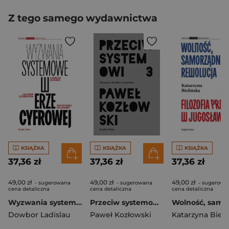
Z tego samego wydawnictwa
KSIĄŻKA
KSIĄŻKA
KSIĄŻKA
37,36 zł
37,36 zł
37,36 zł
49,00 zł
49,00 zł
49,00 zł
- sugerowana
- sugerowana
- sugerowa
cena detaliczna
cena detaliczna
cena detaliczna
Wyzwania systemowe w erze cyfrowej. Łączenie elementów społecznej układanki
Przeciw systemowi 3
Dowbor Ladislau
Paweł Kozłowski
Katarzyna Bieli