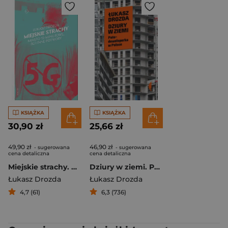
KSIĄŻKA
KSIĄŻKA
30,90 zł
25,66 zł
49,90 zł
46,90 zł
- sugerowana
- sugerowana
cena detaliczna
cena detaliczna
Miejskie strachy. Miasto 15-minutowe, 5G oraz inne potwory
Dziury w ziemi. Patodeweloperka w Polsce
Łukasz Drozda
Łukasz Drozda
4,7 (61)
6,3 (736)