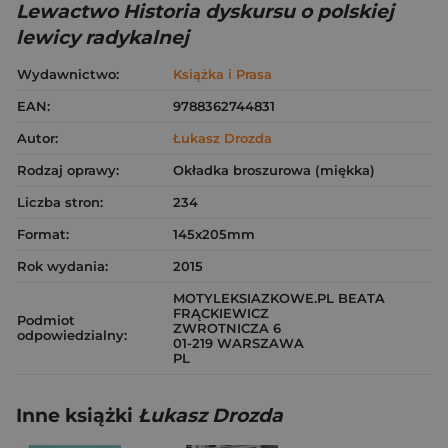
Lewactwo Historia dyskursu o polskiej
lewicy radykalnej
Wydawnictwo:
Książka i Prasa
EAN:
9788362744831
Autor:
Łukasz Drozda
Rodzaj oprawy:
Okładka broszurowa (miękka)
Liczba stron:
234
Format:
145x205mm
Rok wydania:
2015
MOTYLEKSIAZKOWE.PL BEATA
FRĄCKIEWICZ
Podmiot
ZWROTNICZA 6
odpowiedzialny:
01-219 WARSZAWA
PL
Inne książki
Łukasz Drozda