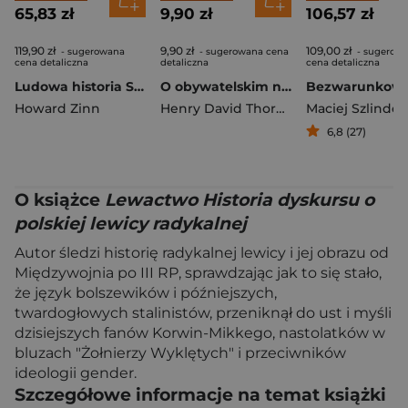
65,83 zł
9,90 zł
106,57 zł
119,90 zł
9,90 zł
109,00 zł
- sugerowana
- sugerowana cena
- sugerow
cena detaliczna
detaliczna
cena detaliczna
Ludowa historia Stanów Zjednoczonych. Od roku 1492 do dziś wyd. 2
O obywatelskim nieposłuszeństwie
Howard Zinn
Henry David Thoreau
Maciej Szlinder
6,8 (27)
O książce
Lewactwo Historia dyskursu o
polskiej lewicy radykalnej
Autor śledzi historię radykalnej lewicy i jej obrazu od
Międzywojnia po III RP, sprawdzając jak to się stało,
że język bolszewików i późniejszych,
twardogłowych stalinistów, przeniknął do ust i myśli
dzisiejszych fanów Korwin-Mikkego, nastolatków w
bluzach "Żołnierzy Wyklętych" i przeciwników
ideologii gender.
Szczegółowe informacje na temat książki