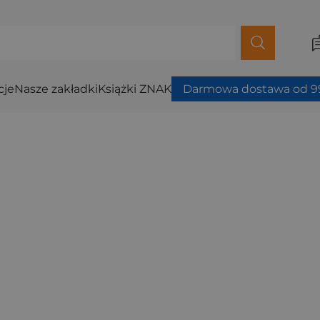
cje
Nasze zakładki
Książki ZNAK
Darmowa dostawa od 99