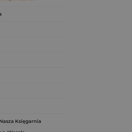
a
asza Księgarnia