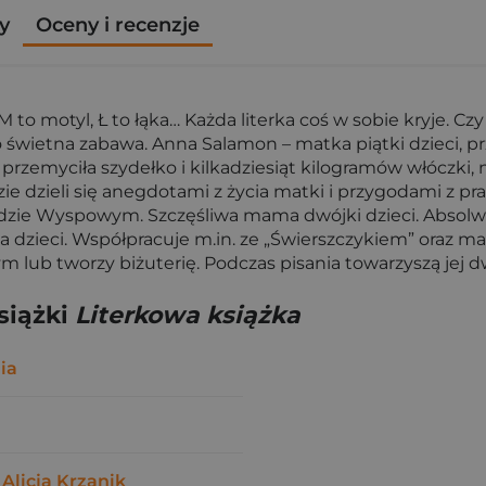
y
Oceny i recenzje
a, M to motyl, Ł to łąka… Każda literka coś w sobie kryje
świetna zabawa. Anna Salamon – matka piątki dzieci, prze
 przemyciła szydełko i kilkadziesiąt kilogramów włóczki, 
 dzieli się anegdotami z życia matki i przygodami z prac
Beskidzie Wyspowym. Szczęśliwa mama dwójki dzieci. Abs
dzieci. Współpracuje m.in. ze „Świerszczykiem” oraz ma
nym lub tworzy biżuterię. Podczas pisania towarzyszą jej 
siążki
Literkowa książka
ia
,
Alicja Krzanik