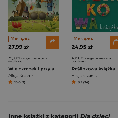
KSIĄŻKA
KSIĄŻKA
27,99 zł
24,95 zł
39,99 zł
49,90 zł
- sugerowana cena
- sugerowana cena
detaliczna
detaliczna
Wielokropek i przyjaciele. Opowieści o interpunkcji dla najmłodszych
Roślinkowa książka
Alicja Krzanik
Alicja Krzanik
10,0 (2)
8,7 (24)
Inne książki z kategorii
Dla dzieci