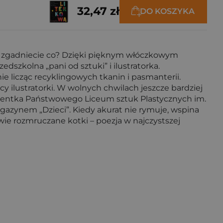
32,47 zł
DO KOSZYKA
. Czy zgadniecie co? Dzięki pięknym włóczkowym
dszkolna „pani od sztuki” i ilustratorka.
nie licząc recyklingowych tkanin i pasmanterii.
y ilustratorki. W wolnych chwilach jeszcze bardziej
olwentka Państwowego Liceum sztuk Plastycznych im.
gazynem „Dzieci”. Kiedy akurat nie rymuje, wspina
dwie rozmruczane kotki – poezja w najczystszej