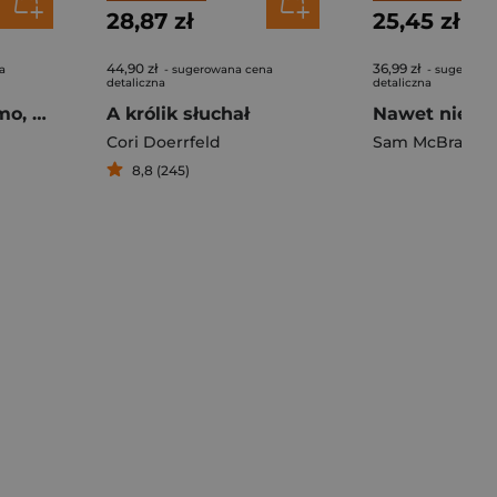
28,87 zł
25,45 zł
44,90 zł
36,99 zł
a
- sugerowana cena
- sugerowan
detaliczna
detaliczna
Opowiem ci, mamo, co robią konie
A królik słuchał
Cori Doerrfeld
Sam McBratne
8,8 (245)