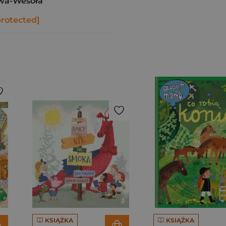
wa-Wesoła
protected]
KSIĄŻKA
KSIĄŻKA