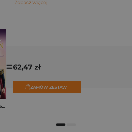
Zobacz więcej
=
62,47 zł
ZAMÓW ZESTAW
K-popowe łowczynie demonów. Mój golden journal. Oficjalny dziennik