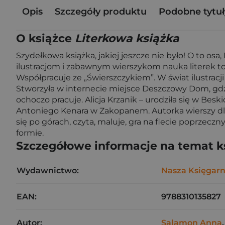
Opis
Szczegóły produktu
Podobne tytuł
O książce
Literkowa książka
Szydełkowa książka, jakiej jeszcze nie było! O to os
ilustracjom i zabawnym wierszykom nauka literek to 
Współpracuje ze „Świerszczykiem”. W świat ilustracji
Stworzyła w internecie miejsce Deszczowy Dom, gdzie
ochoczo pracuje. Alicja Krzanik – urodziła się w 
Antoniego Kenara w Zakopanem. Autorka wierszy dla 
się po górach, czyta, maluje, gra na flecie poprzecz
formie.
Szczegółowe informacje na temat k
Wydawnictwo:
Nasza Księgarn
EAN:
9788310135827
Autor:
Salamon Anna