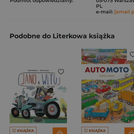
Podmiot odpowiedzialny:
05-075 Warsza
PL
e-mail:
[email 
Podobne do Literkowa książka
KSIĄŻKA
KSIĄŻKA