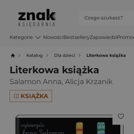
Kategorie
Nowości
Bestsellery
Zapowiedzi
Promo
Katalog
Dla dzieci
Literkowa książka
Literkowa książka
Salamon Anna
,
Alicja Krzanik
KSIĄŻKA