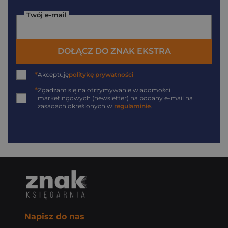
Twój e-mail
DOŁĄCZ DO ZNAK EKSTRA
*
Akceptuję
politykę prywatności
*
Zgadzam się na otrzymywanie wiadomości
marketingowych (newsletter) na podany
e-mail
na
zasadach określonych w
regulaminie
.
Napisz do nas