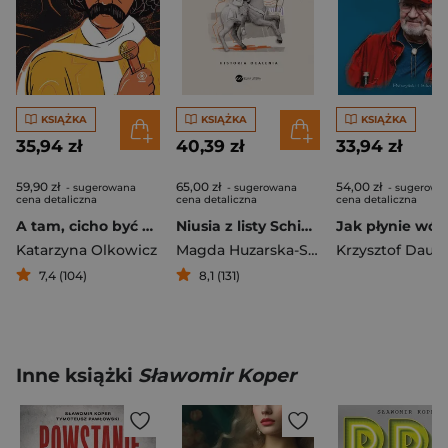
KSIĄŻKA
KSIĄŻKA
KSIĄŻKA
35,94 zł
40,39 zł
33,94 zł
59,90 zł
65,00 zł
54,00 zł
- sugerowana
- sugerowana
- sugerowa
cena detaliczna
cena detaliczna
cena detaliczna
A tam, cicho być Biografia Bohdana Smolenia
Niusia z listy Schindlera Historia ocalenia
Katarzyna Olkowicz
Magda Huzarska-Szumiec
7,4 (104)
8,1 (131)
Inne książki
Sławomir Koper