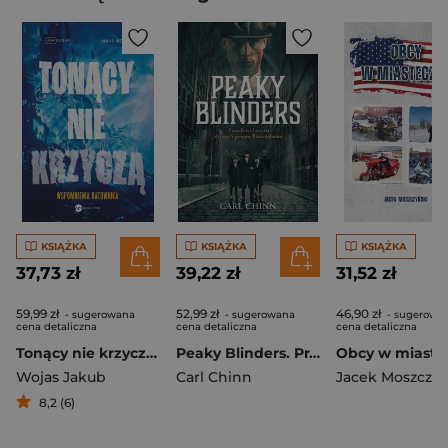
KSIĄŻKA
KSIĄŻKA
KSIĄŻKA
37,73 zł
39,22 zł
31,52 zł
59,99 zł
52,99 zł
46,90 zł
- sugerowana
- sugerowana
- sugerowa
cena detaliczna
cena detaliczna
cena detaliczna
Tonący nie krzyczą. Wspomnienia ratownika
Peaky Blinders. Prawdziwa historia słynnych gangów Birminghamu
Obcy w miaste
Wojas Jakub
Carl Chinn
Jacek Moszczyń
8,2 (6)