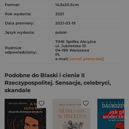
Format:
14.5x20.5cm
Rok wydania:
2021
Data premiery:
2021-03-19
Język wydania:
polski
TIME Spółka Akcyjna
ul. Jubilerska 10
Podmiot
04-190 Warszawa
odpowiedzialny:
PL
e-mail:
[email protected]
Podobne do Blaski i cienie II
Rzeczypospolitej. Sensacje, celebryci,
skandale