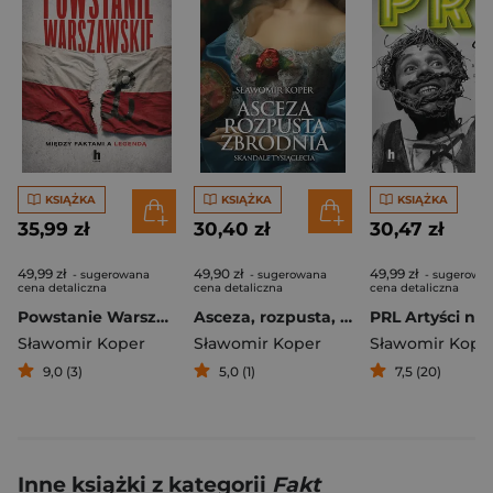
KSIĄŻKA
KSIĄŻKA
KSIĄŻKA
35,99 zł
30,40 zł
30,47 zł
49,99 zł
49,90 zł
49,99 zł
- sugerowana
- sugerowana
- sugerowa
cena detaliczna
cena detaliczna
cena detaliczna
Powstanie Warszawskie. Między faktami a legendą
Asceza, rozpusta, zbrodnia
Sławomir Koper
Sławomir Koper
Sławomir Kope
9,0 (3)
5,0 (1)
7,5 (20)
Inne książki z kategorii
Fakt