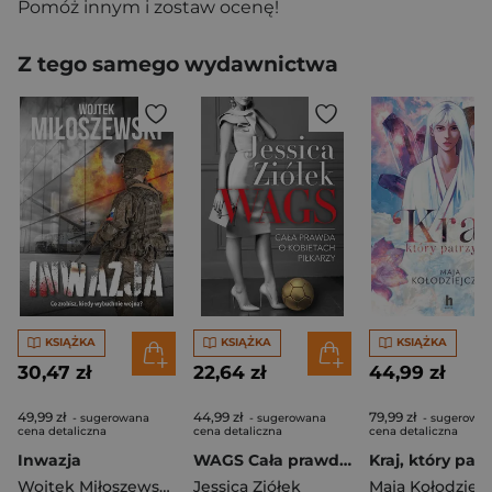
Pomóż innym i zostaw ocenę!
Z tego samego wydawnictwa
KSIĄŻKA
KSIĄŻKA
KSIĄŻKA
30,47 zł
22,64 zł
44,99 zł
49,99 zł
44,99 zł
79,99 zł
- sugerowana
- sugerowana
- sugerowa
cena detaliczna
cena detaliczna
cena detaliczna
Inwazja
WAGS Cała prawda o kobietach piłkarzy
Kraj, który patr
Wojtek Miłoszewski
,
Wojciech Miłoszewski
Jessica Ziółek
Maja Kołodziej