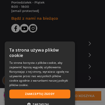
Poniedziałek - Piątek
8:00 - 18:00
[email protected]
Bądź z nami na bieżąco
O Księgarni Znak
Ta strona używa plików
cookie
Zakupy u nas
Ta strona korzysta z plików cookie, aby
Nasza oferta
zapewnić lepszą wygodę użytkowania.
Korzystając z tej strony, wyrażasz zgodę na
używanie przez nas wszystkich plików
Nasi autorzy
cookie zgodnie z warunkami naszej polityki
plików cookie.
ZAAKCEPTUJ ZGODY
26,99 zł
DO KOSZYKA
ZARZĄDZAJ