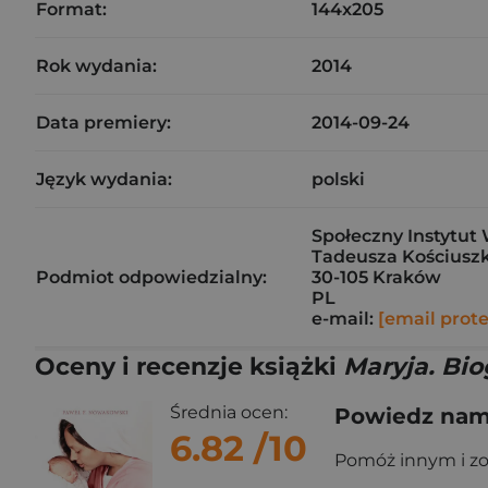
Format:
144x205
Rok wydania:
2014
Data premiery:
2014-09-24
Język wydania:
polski
Społeczny Instytut 
Tadeusza Kościuszk
Podmiot odpowiedzialny:
30-105 Kraków
PL
e-mail:
[email prot
Oceny i recenzje książki
Maryja. Bio
Średnia ocen:
Powiedz nam,
6.82
/10
Pomóż innym i z