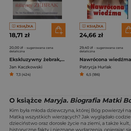
KSIĄŻKA
KSIĄŻKA
18,71 zł
24,66 zł
20,00 zł
29,40 zł
- sugerowana cena
- sugerowana cena
detaliczna
detaliczna
Ekskluzywny żebrak, czyli ks. Jan Kaczkowski o tym, co najważniejsze
Nawrócona wiedźm
Jan Kaczkowski
Patrycja Hurlak
7,3 (424)
6,5 (186)
O książce
Maryja. Biografia Matki B
Kim była młoda dziewczyna, której Bóg powierzył naj
Matką wszystkich wierzących? Jak wyglądało codzien
dzieciństwo oraz dorosłe życie na ziemi, a także kul
historyczne fakty i nieznane wydarzenia, opierając si