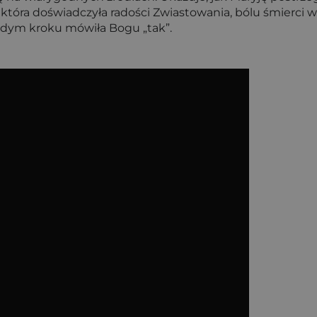
, która doświadczyła radości Zwiastowania, bólu śmierci
każdym kroku mówiła Bogu „tak”.