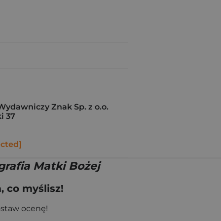
Wydawniczy Znak Sp. z o.o.
i 37
ected]
grafia Matki Bożej
 co myślisz!
ostaw ocenę!