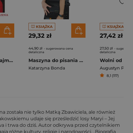
KSIĄŻKA
KSIĄŻKA
29,32 zł
27,42 zł
44,90 zł
27,50 zł
- sugerowana cena
- sugerowan
detaliczna
detaliczna
Jezu ty się tym zajmij. Modlitwa pełnego zawierzenia
Maszyna do pisania Kurs kreatywnego pisania
Wolni od ni
Katarzyna Bonda
Augustyn Pela
8,1 (117)
a została nie tylko Matką Zbawiciela, ale również
owskiemu udaje się prześledzić losy Maryi – Jej
wa i trwa do dziś. Autor odkrywa przed czytelnikiem
ją różne kultury, religie i narodowości. „Biografia