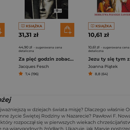
KSIĄŻKA
KSIĄŻKA
31,31 zł
10,61 zł
44,90 zł
10,61 zł
- sugerowana cena
- sugerowana cena
detaliczna
detaliczna
a
Za pięć godzin zobaczę Jezusa
Jacques Fesch
Joanna Piątek
7,4 (196)
8,8 (64)
ożej
ważniejszą w dziejach świata misję? Dlaczego właśnie On
ne życie Świętej Rodziny w Nazarecie? Pawłowi F. Nowak
t, który rozpoczął się w pierwszych wiekach chrześcijańst
ę na wiarygodnych źródłach. Ukazuje, jak Maryję postrzega