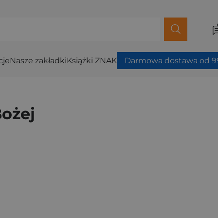
cje
Nasze zakładki
Książki ZNAK
Darmowa dostawa od 99
Bożej