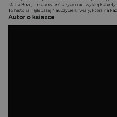
Matki Bożej” to opowieść o życiu niezwykłej kobiety
To historia najlepszej Nauczycielki wiary, która na 
Autor o książce