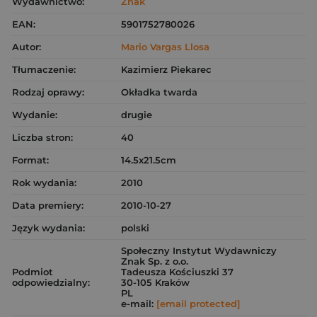
Wydawnictwo:
Znak
EAN:
5901752780026
Autor:
Mario Vargas Llosa
Tłumaczenie:
Kazimierz Piekarec
Rodzaj oprawy:
Okładka twarda
Wydanie:
drugie
Liczba stron:
40
Format:
14.5x21.5cm
Rok wydania:
2010
Data premiery:
2010-10-27
Język wydania:
polski
Społeczny Instytut Wydawniczy
Znak Sp. z o.o.
Podmiot
Tadeusza Kościuszki 37
odpowiedzialny:
30-105 Kraków
PL
e-mail:
[email protected]