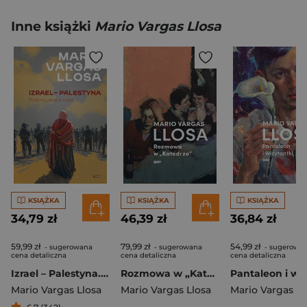
Inne książki
Mario Vargas Llosa
KSIĄŻKA
KSIĄŻKA
KSIĄŻKA
34,79 zł
46,39 zł
36,84 zł
59,99 zł
79,99 zł
54,99 zł
- sugerowana
- sugerowana
- sugerowa
cena detaliczna
cena detaliczna
cena detaliczna
Izrael – Palestyna. Pokój czy święta wojna
Rozmowa w „Katedrze” [2025]
Mario Vargas Llosa
Mario Vargas Llosa
Mario Vargas Ll