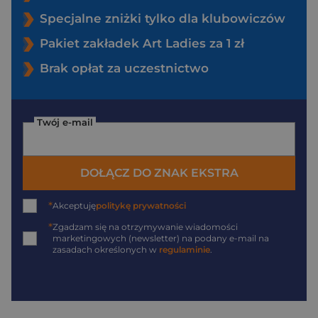
Specjalne zniżki tylko dla klubowiczów
Pakiet zakładek Art Ladies za 1 zł
Brak opłat za uczestnictwo
Twój e-mail
DOŁĄCZ DO ZNAK EKSTRA
*
Akceptuję
politykę prywatności
*
Zgadzam się na otrzymywanie wiadomości
marketingowych (newsletter) na podany
e-mail
na
zasadach określonych w
regulaminie
.