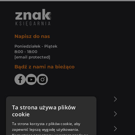
Napisz do nas
Poniedziałek - Piątek
8:00 - 18:00
[email protected]
Bądź z nami na bieżąco
O Księgarni Znak
Ta strona używa plików
cookie
Zakupy u nas
Ta strona korzysta z plików cookie, aby
Nasza oferta
zapewnić lepszą wygodę użytkowania.