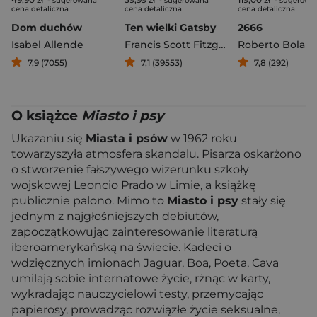
- sugerowana
- sugerowana
- sugerowa
cena detaliczna
cena detaliczna
cena detaliczna
Dom duchów
Ten wielki Gatsby
2666
Isabel Allende
Francis Scott Fitzgerald
Roberto Bolan
7,9 (7055)
7,1 (39553)
7,8 (292)
O książce
Miasto i psy
Ukazaniu się
Miasta i psów
w 1962 roku
towarzyszyła atmosfera skandalu. Pisarza oskarżono
o stworzenie fałszywego wizerunku szkoły
wojskowej Leoncio Prado w Limie, a książkę
publicznie palono. Mimo to
Miasto i psy
stały się
jednym z najgłośniejszych debiutów,
zapoczątkowując zainteresowanie literaturą
iberoamerykańską na świecie. Kadeci o
wdzięcznych imionach Jaguar, Boa, Poeta, Cava
umilają sobie internatowe życie, rżnąc w karty,
wykradając nauczycielowi testy, przemycając
papierosy, prowadząc rozwiązłe życie seksualne,