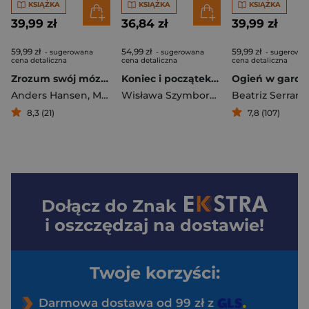
KSIĄŻKA
KSIĄŻKA
KSIĄŻKA
39,99 zł
36,84 zł
39,99 zł
59,99 zł
54,99 zł
59,99 zł
- sugerowana
- sugerowana
- sugerowa
cena detaliczna
cena detaliczna
cena detaliczna
Zrozum swój mózg. Skąd biorą się emocje i dlaczego są OK
Koniec i początek (2026)
Ogień w gardl
Anders Hansen
,
Mats Wänblad
Wisława Szymborska
Beatriz Serrano
8,3 (21)
7,8 (107)
Dołącz do
Znak
i oszczędzaj na dostawie!
Twoje korzyści:
Darmowa dostawa od 99 zł z