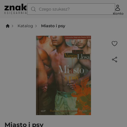
Czego szukasz?
Konto
Katalog
Miasto i psy
Miasto i psy