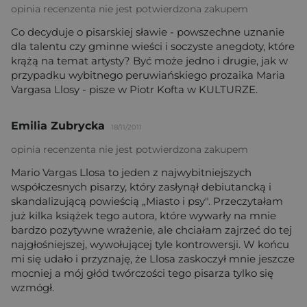
opinia recenzenta nie jest potwierdzona zakupem
Co decyduje o pisarskiej sławie - powszechne uznanie
dla talentu czy gminne wieści i soczyste anegdoty, które
krążą na temat artysty? Być może jedno i drugie, jak w
przypadku wybitnego peruwiańskiego prozaika Maria
Vargasa Llosy - pisze w Piotr Kofta w KULTURZE.
Emilia Zubrycka
18/11/2011
opinia recenzenta nie jest potwierdzona zakupem
Mario Vargas Llosa to jeden z najwybitniejszych
współczesnych pisarzy, który zasłynął debiutancką i
skandalizującą powieścią „Miasto i psy". Przeczytałam
już kilka książek tego autora, które wywarły na mnie
bardzo pozytywne wrażenie, ale chciałam zajrzeć do tej
najgłośniejszej, wywołującej tyle kontrowersji. W końcu
mi się udało i przyznaję, że Llosa zaskoczył mnie jeszcze
mocniej a mój głód twórczości tego pisarza tylko się
wzmógł.