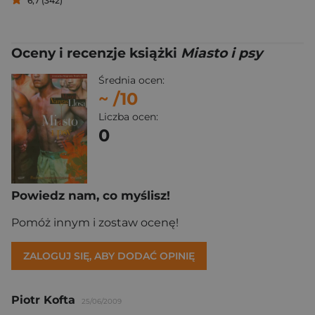
6,7 (342)
Oceny i recenzje książki
Miasto i psy
Średnia ocen:
~
/10
Liczba ocen:
0
Powiedz nam, co myślisz!
Pomóż innym i zostaw ocenę!
ZALOGUJ SIĘ, ABY DODAĆ OPINIĘ
Piotr Kofta
25/06/2009