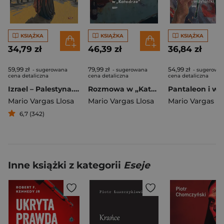
KSIĄŻKA
KSIĄŻKA
KSIĄŻKA
34,79 zł
46,39 zł
36,84 zł
59,99 zł
79,99 zł
54,99 zł
- sugerowana
- sugerowana
- sugerowa
cena detaliczna
cena detaliczna
cena detaliczna
Izrael – Palestyna. Pokój czy święta wojna
Rozmowa w „Katedrze” [2025]
Mario Vargas Llosa
Mario Vargas Llosa
Mario Vargas Ll
6,7 (342)
Inne książki z kategorii
Eseje