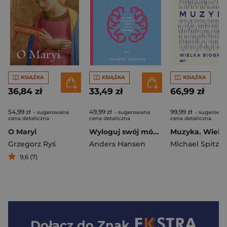
KSIĄŻKA
KSIĄŻKA
KSIĄŻKA
36,84 zł
33,49 zł
66,99 zł
54,99 zł
49,99 zł
99,99 zł
- sugerowana
- sugerowana
- sugerowa
cena detaliczna
cena detaliczna
cena detaliczna
O Maryi
Wyloguj swój mózg. Jak zadbać o swój mózg w dobie nowych technologii (2026)
Grzegorz Ryś
Anders Hansen
Michael Spitzer
9,6 (7)
Dołącz do
Znak