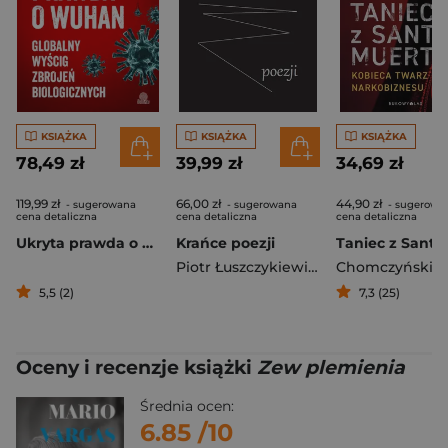
KSIĄŻKA
KSIĄŻKA
KSIĄŻKA
78,49 zł
39,99 zł
34,69 zł
119,99 zł
66,00 zł
44,90 zł
- sugerowana
- sugerowana
- sugerowa
cena detaliczna
cena detaliczna
cena detaliczna
Ukryta prawda o Wuhan. Globalny wyścig zbrojeń biologicznych
Krańce poezji
Piotr Łuszczykiewicz
Chomczyński Pi
5,5 (2)
7,3 (25)
Oceny i recenzje książki
Zew plemienia
Średnia ocen:
6.85
/10