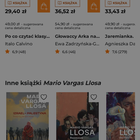
KSIĄŻKA
KSIĄŻKA
KSIĄŻKA
29,40 zł
36,52 zł
33,43 zł
49,00 zł
54,90 zł
49,90 zł
- sugerowana
- sugerowana
- sugerowa
cena detaliczna
cena detaliczna
cena detaliczna
Po co czytać klasyków
Głowaccy Arka na Manhattanie
Italo Calvino
Ewa Zadrzyńska-Głowacka
Agnieszka Dau
6,9 (48)
6,6 (46)
7,6 (279)
Inne książki
Mario Vargas Llosa