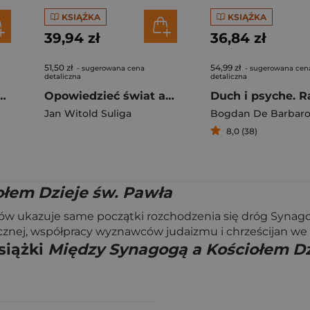
KSIĄŻKA
KSIĄŻKA
39,94 zł
36,84 zł
51,50 zł
54,99 zł
- sugerowana cena
- sugerowana cen
detaliczna
detaliczna
44. Będziesz miłował.
Opowiedzieć świat albo rzecz o symbolice Światowida ze Zbrucz i nie tylko
Jan Witold Suliga
Bogdan De Barbar
8,0 (38)
łem Dzieje św. Pawła
tów ukazuje same początki rozchodzenia się dróg Synagog
kutecznej, współpracy wyznawców judaizmu i chrześcijan w
siążki
Między Synagogą a Kościołem Dz