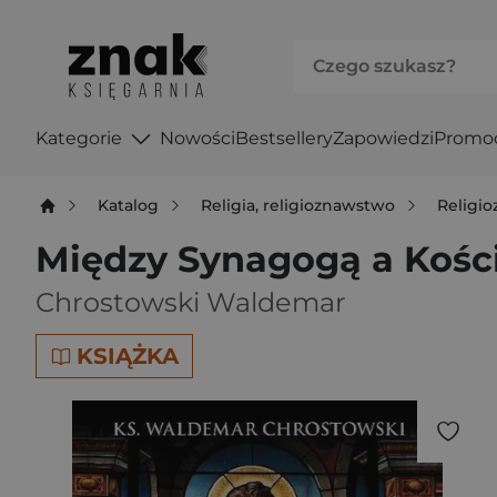
Kategorie
Nowości
Bestsellery
Zapowiedzi
Promo
Katalog
Religia, religioznawstwo
Religi
Między Synagogą a Kości
Chrostowski Waldemar
KSIĄŻKA