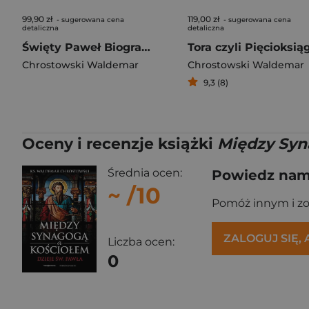
99,90 zł
119,00 zł
- sugerowana cena
- sugerowana cena
detaliczna
detaliczna
Święty Paweł Biografia
Chrostowski Waldemar
Chrostowski Waldemar
9,3 (8)
Oceny i recenzje książki
Między Syn
Średnia ocen:
Powiedz nam,
~
/10
Pomóż innym i z
ZALOGUJ SIĘ,
Liczba ocen:
0