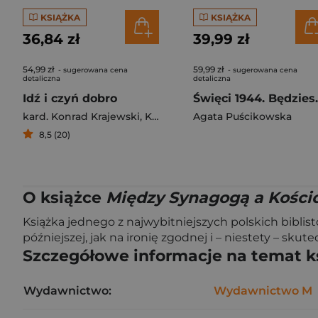
KSIĄŻKA
KSIĄŻKA
36,84 zł
39,99 zł
54,99 zł
59,99 zł
- sugerowana cena
- sugerowana cena
detaliczna
detaliczna
Idź i czyń dobro
Święci 19
kard. Konrad Krajewski
,
Krzysztof Tadej
Agata Puścikowska
8,5 (20)
O książce
Między Synagogą a Kościo
Książka jednego z najwybitniejszych polskich biblis
późniejszej, jak na ironię zgodnej i – niestety – s
Szczegółowe informacje na temat k
Wydawnictwo:
Wydawnictwo M