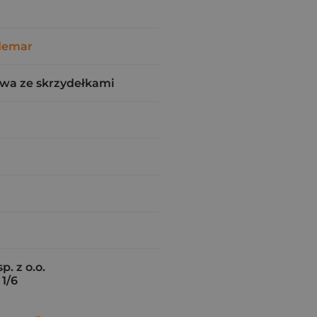
demar
wa ze skrzydełkami
. z o.o.
 1/6