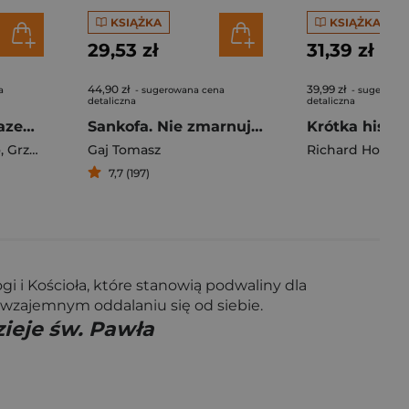
KSIĄŻKA
KSIĄŻKA
29,53 zł
31,39 zł
44,90 zł
39,99 zł
a
- sugerowana cena
- sugerowan
detaliczna
detaliczna
Duch i psyche. Razem czy osobno?
Sankofa. Nie zmarnuj życia
o
,
Grzegorz Strzelczyk
Gaj Tomasz
,
Dominika Tworek
Richard Hollow
7,7 (197)
i i Kościoła, które stanowią podwaliny dla
e wzajemnym oddalaniu się od siebie.
ieje św. Pawła