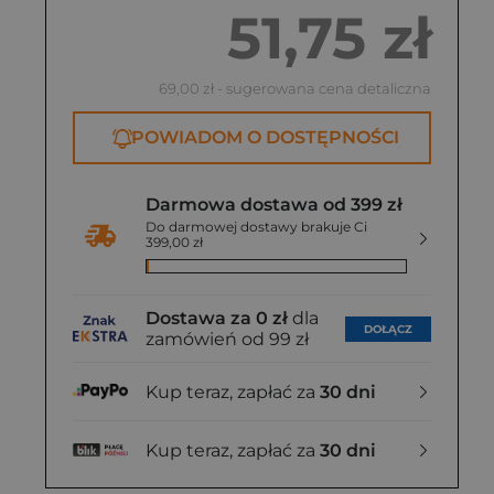
51,75 zł
69,00 zł
- sugerowana cena detaliczna
POWIADOM O DOSTĘPNOŚCI
Darmowa dostawa od 399 zł
Do darmowej dostawy brakuje Ci
399,00 zł
Dostawa za 0 zł
dla
DOŁĄCZ
zamówień od 99 zł
Kup teraz, zapłać za
30 dni
Kup teraz, zapłać za
30 dni