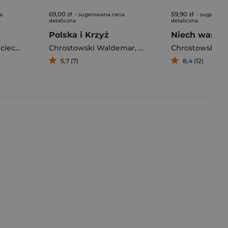
69,00 zł
59,90 zł
a
- sugerowana cena
- sugerowa
detaliczna
detaliczna
Polska i Krzyż
Roszkowski
Chrostowski Waldemar
,
Aleksander Nalaskowski
,
Andrzej Nowak
,
Chrostowski Wal
Chrostowski W
,
Ożóg Kr
5,7 (7)
8,4 (12)