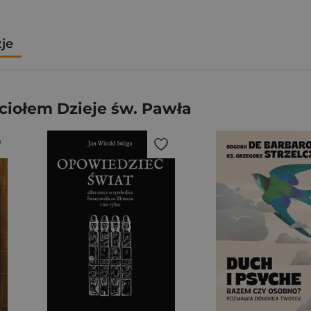
zje
iołem Dzieje św. Pawła