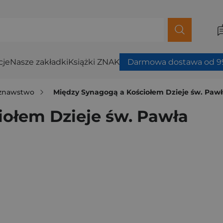
cje
Nasze zakładki
Książki ZNAK
Darmowa dostawa od 99
oznawstwo
Między Synagogą a Kościołem Dzieje św. Paw
ołem Dzieje św. Pawła