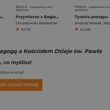
65,00 zł
79,00 zł
- sugerowana cena
- sugerowana cen
detaliczna
detaliczna
Tora czyli Pięcioksiąg Mojżesza
Przymierze z Bogiem Obrazy Kościoła w Piśmie Świętym
Tyrania postępu
Chrostowski Waldemar
Andrzej Nowak
,
Wojciech 
8,0 (3)
6,3 (26)
agogą a Kościołem Dzieje św. Pawła
 co myślisz!
ostaw ocenę!
 ABY DODAĆ OPINIĘ