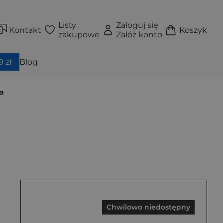
Listy
Zaloguj się
Kontakt
Koszyk
zakupowe
Załóż konto
 zł
Blog
ła
Chwilowo niedostępny