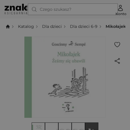
Czego szukasz?
Konto
Katalog
Dla dzieci
Dla dzieci 6-9
Mikołajek. 