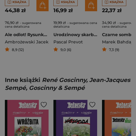
KSIĄŻKA
KSIĄŻKA
KSIĄŻKA
44,38 zł
16,99 zł
22,37 zł
76,90 zł
19,99 zł
34,90 zł
- sugerowana
- sugerowana cena
- sugerowa
cena detaliczna
detaliczna
cena detaliczna
Ale odlot! Rysunkowa historia lotnictwa
Urodzinowy skarb. Mały Sherlock
Ambrożewski Jacek
Pascal Prevot
Marek Bahdaj
,
Ad
8,9 (12)
9,0 (6)
7,3 (9)
Inne książki
René Goscinny, Jean-Jacques
Sempé, Goscinny & Sempé