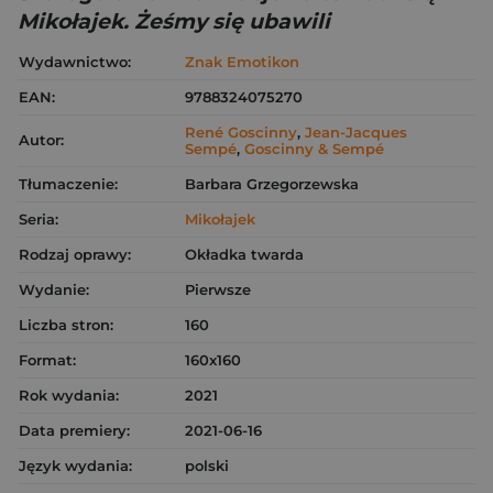
Mikołajek. Żeśmy się ubawili
Wydawnictwo:
Znak Emotikon
EAN:
9788324075270
René Goscinny
,
Jean-Jacques
Autor:
Sempé
,
Goscinny & Sempé
Tłumaczenie:
Barbara Grzegorzewska
Seria:
Mikołajek
Rodzaj oprawy:
Okładka twarda
Wydanie:
Pierwsze
Liczba stron:
160
Format:
160x160
Rok wydania:
2021
Data premiery:
2021-06-16
Język wydania:
polski