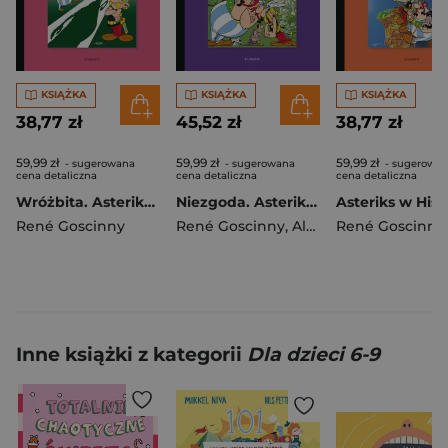
KSIĄŻKA
KSIĄŻKA
KSIĄŻKA
38,77 zł
45,52 zł
38,77 zł
59,99 zł
59,99 zł
59,99 zł
- sugerowana
- sugerowana
- sugerowa
cena detaliczna
cena detaliczna
cena detaliczna
Wróżbita. Asteriks. Tom 19
Niezgoda. Asteriks. Tom 15
René Goscinny
René Goscinny
,
Albert Uderzo
René Goscinny
Inne książki z kategorii
Dla dzieci 6-9