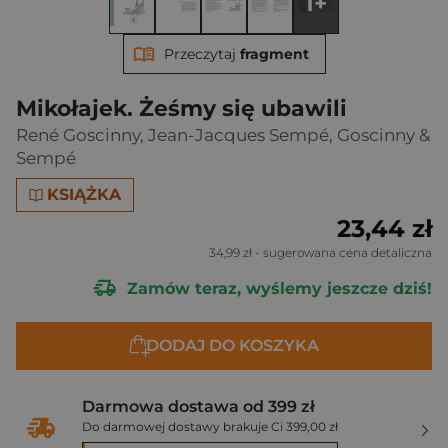
1+
Przeczytaj
fragment
Mikołajek. Żeśmy się ubawili
René Goscinny
,
Jean-Jacques Sempé
,
Goscinny &
Sempé
KSIĄŻKA
23,44 zł
34,99 zł
- sugerowana cena detaliczna
Zamów teraz, wyślemy jeszcze dziś!
DODAJ DO KOSZYKA
Darmowa dostawa od 399 zł
Do darmowej dostawy brakuje Ci 399,00 zł