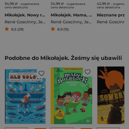
34,99 zł
34,99 zł
42,99 zł
- sugerowana
- sugerowana
- sugerowa
cena detaliczna
cena detaliczna
cena detaliczna
Mikołajek. Nowy rok szkolny
Mikołajek. Mama, tata i banda urwisów
René Goscinny
,
Jean-Jacques Sempé
René Goscinny
,
Jean-Jacques Sempé
René Goscinny
8,5 (29)
8,9 (15)
Podobne do Mikołajek. Żeśmy się ubawili