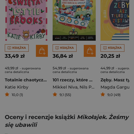
KSIĄŻKA
KSIĄŻKA
KSIĄŻKA
33,49 zł
36,84 zł
20,25 zł
49,99 zł
54,99 zł
44,99 zł
- sugerowana
- sugerowana
- sugerowa
cena detaliczna
cena detaliczna
cena detaliczna
Totalnie chaotyczne święta Lottie Brooks [2025]
101 rzeczy, które musisz zrobić, zanim skończą się wakacje
Katie Kirby
Mikkel Niva
,
Nils Petter Mørland
,
Fred
10,0 (1)
9,1 (55)
9,0 (49)
Oceny i recenzje książki
Mikołajek. Żeśmy
się ubawili