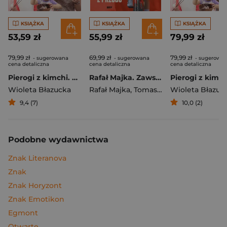
KSIĄŻKA
KSIĄŻKA
KSIĄŻKA
53,59 zł
55,99 zł
79,99 zł
79,99 zł
69,99 zł
79,99 zł
- sugerowana
- sugerowana
- sugerowa
cena detaliczna
cena detaliczna
cena detaliczna
Pierogi z kimchi. Moje ulubione azjatyckie przepisy
Rafał Majka. Zawsze z przodu. Rozmawia Tomasz Kalemba - książka z autografem
Wioleta Błazucka
Rafał Majka
,
Tomasz Kalemba
Wioleta Błazuc
9,4 (7)
10,0 (2)
Podobne wydawnictwa
Znak Literanova
Znak
Znak Horyzont
Znak Emotikon
Egmont
Otwarte