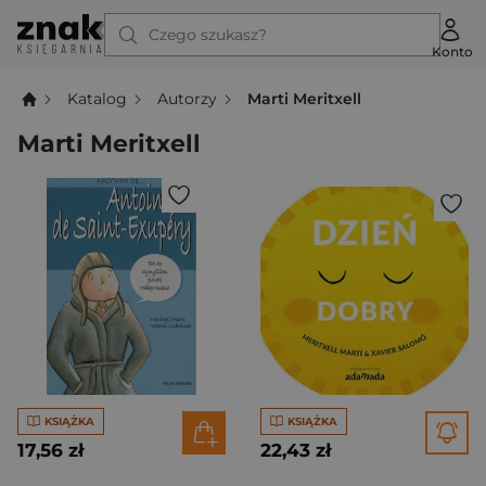
Czego szukasz?
Konto
Katalog
Autorzy
Marti Meritxell
Marti Meritxell
KSIĄŻKA
KSIĄŻKA
17,56 zł
22,43 zł