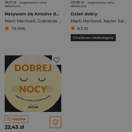
19,01 zł
29,90 zł
- sugerowana cena
- sugerowana cena
detaliczna
detaliczna
Nazywam się Antoine de Saint-Exupery
Dzień dobry
Marti Meritxell
,
Gubianas Valenti
Marti Meritxell
,
Xavier Salomo
7,9 (109)
8,3 (3)
Chwilowo niedostępny
KSIĄŻKA
22,43 zł