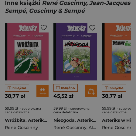
Inne książki
René Goscinny, Jean-Jacques
Sempé, Goscinny & Sempé
KSIĄŻKA
KSIĄŻKA
KSIĄŻKA
38,77 zł
45,52 zł
38,77 zł
59,99 zł
59,99 zł
59,99 zł
- sugerowana
- sugerowana
- sugerowa
cena detaliczna
cena detaliczna
cena detaliczna
Wróżbita. Asteriks. Tom 19
Niezgoda. Asteriks. Tom 15
René Goscinny
René Goscinny
,
Albert Uderzo
René Goscinny