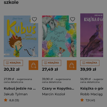
szkole
KSIĄŻKA
KSIĄŻKA
KSIĄŻKA
20,32 zł
27,49 zł
39,99 zł
27,99 zł
39,90 zł
56,99 zł
- sugerowana
- sugerowana
- sugerowa
cena detaliczna
cena detaliczna
cena detaliczna
Kubuś jedzie na wycieczkę
Czary w Kopytkowie
Książka o góra
Jakub Tylman
Marcin Kozioł
Robb Maciąg
8,8 (13)
7,9 (41)