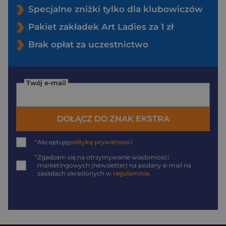
Specjalne zniżki tylko dla klubowiczów
Pakiet zakładek Art Ladies za 1 zł
Brak opłat za uczestnictwo
Twój e-mail
DOŁĄCZ DO ZNAK EKSTRA
*
Akceptuję
politykę prywatności
*
Zgadzam się na otrzymywanie wiadomości
marketingowych (newsletter) na podany
e-mail
na
zasadach określonych w
regulaminie
.