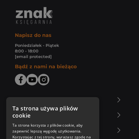
Napisz do nas
Poniedziałek - Piątek
8:00 - 18:00
[email protected]
Bądź z nami na bieżąco
O Księgarni Znak
Ta strona używa plików
cookie
Zakupy u nas
Ta strona korzysta z plików cookie, aby
Nasza oferta
zapewnić lepszą wygodę użytkowania.
Korzystając z tej strony, wyrażasz zgodę na