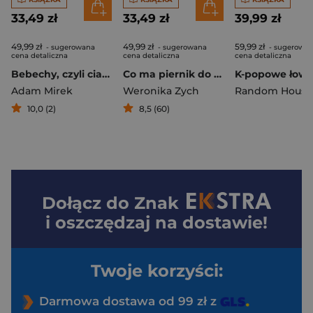
33,49 zł
33,49 zł
39,99 zł
49,99 zł
49,99 zł
59,99 zł
- sugerowana
- sugerowana
- sugerowa
cena detaliczna
cena detaliczna
cena detaliczna
Bebechy, czyli ciało człowieka pod lupą [2025]
Co ma piernik do wiatraka i inne językowe rozkminy
Adam Mirek
Weronika Zych
Random House
10,0 (2)
8,5 (60)
Dołącz do
Znak
i oszczędzaj na dostawie!
Twoje korzyści:
Darmowa dostawa od 99 zł z