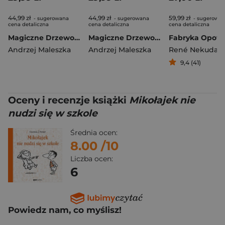
44,99 zł
44,99 zł
59,99 zł
- sugerowana
- sugerowana
- sugerowa
cena detaliczna
cena detaliczna
cena detaliczna
Magiczne Drzewo. Olbrzym. Nowe wydanie 2024
Magiczne Drzewo. Cień smoka [wydanie 2024]
Andrzej Maleszka
Andrzej Maleszka
René Nekuda
9,4 (41)
Oceny i recenzje książki
Mikołajek nie
nudzi się w szkole
Średnia ocen:
8.00
/10
Liczba ocen:
6
Powiedz nam, co myślisz!