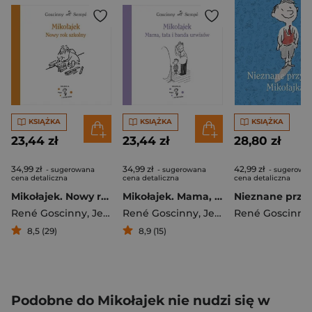
KSIĄŻKA
KSIĄŻKA
KSIĄŻKA
23,44 zł
23,44 zł
28,80 zł
34,99 zł
34,99 zł
42,99 zł
- sugerowana
- sugerowana
- sugerowa
cena detaliczna
cena detaliczna
cena detaliczna
Mikołajek. Nowy rok szkolny
Mikołajek. Mama, tata i banda urwisów
René Goscinny
,
Jean-Jacques Sempé
René Goscinny
,
Jean-Jacques Sempé
René Goscinny
8,5 (29)
8,9 (15)
Podobne do Mikołajek nie nudzi się w