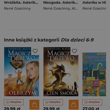
Wróżbita. Asteriks. Tom 19
Niezgoda. Asteriks. Tom 15
René Goscinny
René Goscinny
,
Albert Uderzo
René Goscinny
Inne książki z kategorii
Dla dzieci 6-9
KSIĄŻKA
KSIĄŻKA
KSIĄŻKA
29,99 zł
29,99 zł
27,00 zł