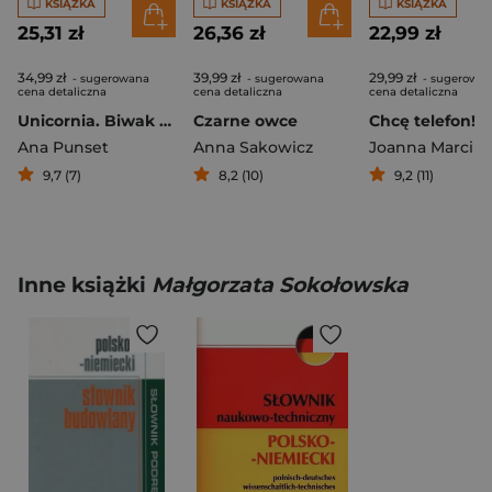
KSIĄŻKA
KSIĄŻKA
KSIĄŻKA
25,31 zł
26,36 zł
22,99 zł
34,99 zł
39,99 zł
29,99 zł
- sugerowana
- sugerowana
- sugerowa
cena detaliczna
cena detaliczna
cena detaliczna
Unicornia. Biwak w chmurach
Czarne owce
Ana Punset
Anna Sakowicz
9,7 (7)
8,2 (10)
9,2 (11)
Inne książki
Małgorzata Sokołowska