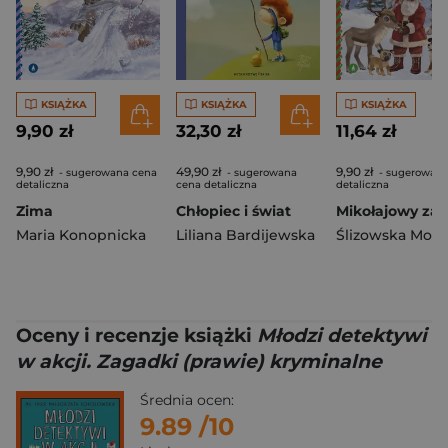
KSIĄŻKA
KSIĄŻKA
KSIĄŻKA
9,90 zł
32,30 zł
11,64 zł
9,90 zł
49,90 zł
9,90 zł
- sugerowana cena
- sugerowana
- sugerowana
detaliczna
cena detaliczna
detaliczna
Zima
Chłopiec i świat
Maria Konopnicka
Liliana Bardijewska
Ślizowska Moni
Oceny i recenzje książki
Młodzi detektywi
w akcji. Zagadki (prawie) kryminalne
Średnia ocen:
9.89
/10