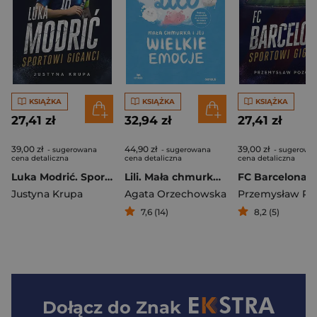
KSIĄŻKA
KSIĄŻKA
KSIĄŻKA
27,41 zł
32,94 zł
27,41 zł
39,00 zł
44,90 zł
39,00 zł
- sugerowana
- sugerowana
- sugerowa
cena detaliczna
cena detaliczna
cena detaliczna
Luka Modrić. Sportowi giganci
Lili. Mała chmurka i jej wielkie emocje. Bajkowy przewodnik po uczuciach dla dzieci i rodziców
Justyna Krupa
Agata Orzechowska
7,6 (14)
8,2 (5)
Dołącz do
Znak