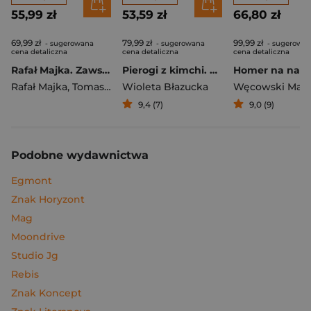
55,99 zł
53,59 zł
66,80 zł
69,99 zł
79,99 zł
99,99 zł
- sugerowana
- sugerowana
- sugerowa
cena detaliczna
cena detaliczna
cena detaliczna
Rafał Majka. Zawsze z przodu. Rozmawia Tomasz Kalemba - książka z autografem
Pierogi z kimchi. Moje ulubione azjatyckie przepisy
Rafał Majka
,
Tomasz Kalemba
Wioleta Błazucka
Węcowski Mar
9,4 (7)
9,0 (9)
Podobne wydawnictwa
Egmont
Znak Horyzont
Mag
Moondrive
Studio Jg
Rebis
Znak Koncept