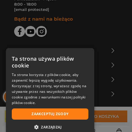
8:00 - 18:00
[email protected]
Bądź z nami na bieżąco
O Księgarni Znak
Ta strona używa plików
cookie
Zakupy u nas
Ta strona korzysta z plików cookie, aby
Nasza oferta
zapewnić lepszą wygodę użytkowania.
Korzystając z tej strony, wyrażasz zgodę na
używanie przez nas wszystkich plików
Nasi autorzy
cookie zgodnie z warunkami naszej polityki
plików cookie.
ZAAKCEPTUJ ZGODY
89,27 zł
DO KOSZYKA
ZARZĄDZAJ