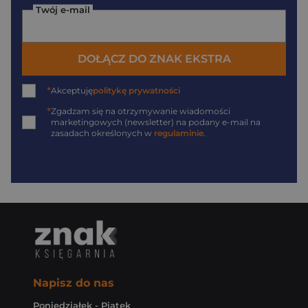
Twój e-mail
DOŁĄCZ DO ZNAK EKSTRA
*
Akceptuję
politykę prywatności
*
Zgadzam się na otrzymywanie wiadomości
marketingowych (newsletter) na podany
e-mail
na
zasadach określonych w
regulaminie
.
Napisz do nas
Poniedziałek - Piątek