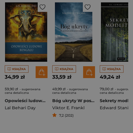
KSIĄŻKA
KSIĄŻKA
KSIĄŻKA
34,99 zł
33,59 zł
49,24 zł
59,90 zł
49,99 zł
79,00 zł
- sugerowana
- sugerowana
- sugerowa
cena detaliczna
cena detaliczna
cena detaliczna
Opowieści ludowe Bengalu. Wierzenia i zwyczaje
Bóg ukryty W poszukiwaniu ostatecznego sensu
Lal Behari Day
Viktor E. Frankl
Edward Stanie
7,2 (202)