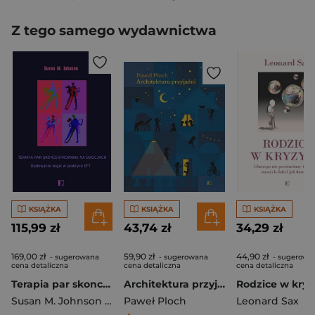
Z tego samego wydawnictwa
KSIĄŻKA
KSIĄŻKA
KSIĄŻKA
115,99 zł
43,74 zł
34,29 zł
169,00 zł
59,90 zł
44,90 zł
- sugerowana
- sugerowana
- sugerowa
cena detaliczna
cena detaliczna
cena detaliczna
Terapia par skoncentrowana na emocjach. Budowanie więzi w praktyce EFT
Architektura przyjaźni
Susan M. Johnson Susan M.
Paweł Ploch
Leonard Sax