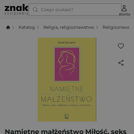
Czego szukasz?
Konto
Katalog
Religia, religioznawstwo
Religioznawst
Namiętne małżeństwo Miłość, seks