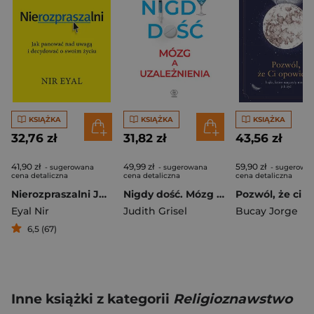
KSIĄŻKA
KSIĄŻKA
KSIĄŻKA
32,76 zł
31,82 zł
43,56 zł
41,90 zł
49,99 zł
59,90 zł
- sugerowana
- sugerowana
- sugerowa
cena detaliczna
cena detaliczna
cena detaliczna
Nierozpraszalni Jak panować nad uwagą i decydować o swoim życiu
Nigdy dość. Mózg a uzależnienia
Eyal Nir
Judith Grisel
Bucay Jorge
6,5 (67)
Inne książki z kategorii
Religioznawstwo