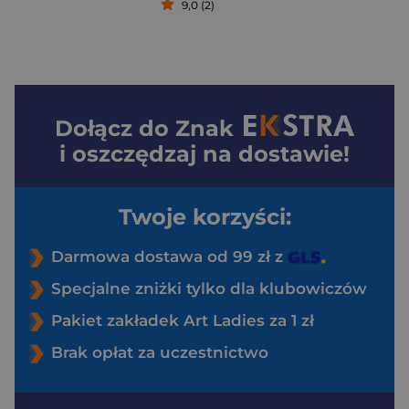
9,0 (2)
Dołącz do
Znak
i oszczędzaj na dostawie!
Twoje korzyści:
Darmowa dostawa od 99 zł z
Specjalne zniżki tylko dla klubowiczów
Pakiet zakładek Art Ladies za 1 zł
Brak opłat za uczestnictwo