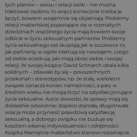
tych planów – seksu i relacji osób – nie można
traktować osobno, to wręcz koniecznie trzeba je
łączyć, bowiem wzajemnie się objaśniają. Problemy
relacji małżeńskiej pojawiające się w rozmaitych
dziedzinach wspólnego życia mają bowiem swoje
odbicie w życiu seksualnym partnerów. Problemy
życia seksualnego zaś skupiają jak w soczewce to,
jak partnerzy w ogóle traktują się nawzajem, czego
od siebie oczekują, jaki mają obraz siebie i swojej
relacji. W swojej książce David Schnarch obala kilka
solidnych – zdawało by się – powszechnych
przekonań i stereotypów, np. że stały, wieloletni
związek oznacza koniec namiętności, a pary w
średnim wieku nie mogą liczyć na satysfakcjonujące
życie seksualne. Autor dowodzi, że sprawy mają się
dokładnie odwrotnie: dopiero dojrzała, długotrwała
relacja może przynieść prawdziwą satysfakcję
seksualną, a dobrego związku nie buduje się
kosztem własnej indywidualności i odrębności.
Książka Namiętne małżeństwo stanowi rozwinięcie