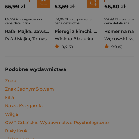
55,99 zł
53,59 zł
66,80 zł
69,99 zł
79,99 zł
99,99 zł
- sugerowana
- sugerowana
- sugerowa
cena detaliczna
cena detaliczna
cena detaliczna
Rafał Majka. Zawsze z przodu. Rozmawia Tomasz Kalemba - książka z autografem
Pierogi z kimchi. Moje ulubione azjatyckie przepisy
Rafał Majka
,
Tomasz Kalemba
Wioleta Błazucka
Węcowski Mar
9,4 (7)
9,0 (9)
Podobne wydawnictwa
Znak
Znak JednymSłowem
Filia
Nasza Księgarnia
Wilga
GWP Gdańskie Wydawnictwo Psychologiczne
Biały Kruk