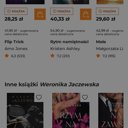
KSIĄŻKA
KSIĄŻKA
KSIĄŻKA
28,25 zł
40,33 zł
29,60 zł
41,90 zł
54,90 zł
42,99 zł
- sugerowana
- sugerowana
- sugerowa
cena detaliczna
cena detaliczna
cena detaliczna
Flip Trick
Rytm namiętności
Mała
Amo Jones
Kristen Ashley
Małgorzata Lisi
6,3 (533)
7,2 (251)
7,2 (915)
Inne książki
Weronika Jaczewska