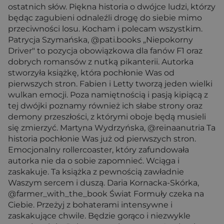
ostatnich słów. Piękna historia o dwójce ludzi, którzy
będąc zagubieni odnaleźli drogę do siebie mimo
przeciwności losu. Kocham i polecam wszystkim.
Patrycja Szymańska, @pati.books „Niepokorny
Driver" to pozycja obowiązkowa dla fanów F1 oraz
dobrych romansów z nutką pikanterii. Autorka
stworzyła książkę, która pochłonie Was od
pierwszych stron. Fabien i Letty tworzą jeden wielki
wulkan emocji. Poza namiętnością i pasją kipiącą z
tej dwójki poznamy również ich słabe strony oraz
demony przeszłości, z którymi oboje będą musieli
się zmierzyć. Martyna Wydrzyńska, @reinaanutria Ta
historia pochłonie Was już od pierwszych stron.
Emocjonalny rollercoaster, który zafundowała
autorka nie da o sobie zapomnieć. Wciąga i
zaskakuje. Ta książka z pewnością zawładnie
Waszym sercem i duszą. Daria Kornacka-Skórka,
@farmer_with_the_book Świat Formuły czeka na
Ciebie. Przeżyj z bohaterami intensywne i
zaskakujące chwile. Będzie gorąco i niezwykle