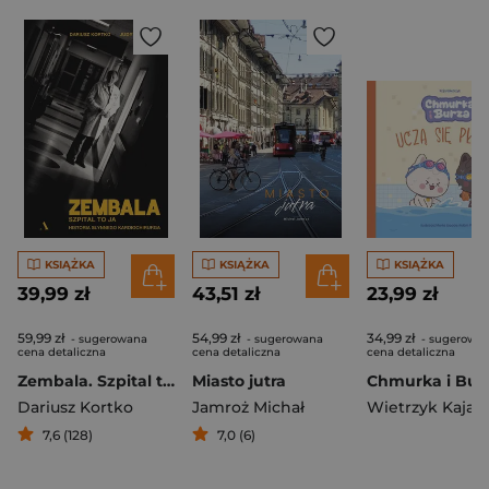
KSIĄŻKA
KSIĄŻKA
KSIĄŻKA
39,99 zł
43,51 zł
23,99 zł
59,99 zł
54,99 zł
34,99 zł
- sugerowana
- sugerowana
- sugerowa
cena detaliczna
cena detaliczna
cena detaliczna
Zembala. Szpital to ja. Historia słynnego kardiochirurga
Miasto jutra
Dariusz Kortko
Jamroż Michał
Wietrzyk Kaja
7,6 (128)
7,0 (6)