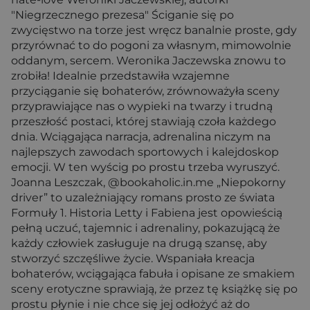
"Niegrzecznego prezesa" Ściganie się po
zwycięstwo na torze jest wręcz banalnie proste, gdy
przyrównać to do pogoni za własnym, mimowolnie
oddanym, sercem. Weronika Jaczewska znowu to
zrobiła! Idealnie przedstawiła wzajemne
przyciąganie się bohaterów, zrównoważyła sceny
przyprawiające nas o wypieki na twarzy i trudną
przeszłość postaci, której stawiają czoła każdego
dnia. Wciągająca narracja, adrenalina niczym na
najlepszych zawodach sportowych i kalejdoskop
emocji. W ten wyścig po prostu trzeba wyruszyć.
Joanna Leszczak, @bookaholic.in.me „Niepokorny
driver” to uzależniający romans prosto ze świata
Formuły 1. Historia Letty i Fabiena jest opowieścią
pełną uczuć, tajemnic i adrenaliny, pokazującą że
każdy człowiek zasługuje na drugą szansę, aby
stworzyć szczęśliwe życie. Wspaniała kreacja
bohaterów, wciągająca fabuła i opisane ze smakiem
sceny erotyczne sprawiają, że przez tę książkę się po
prostu płynie i nie chce się jej odłożyć aż do