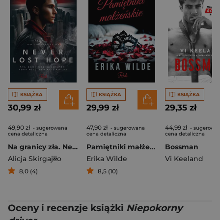
KSIĄŻKA
KSIĄŻKA
KSIĄŻKA
30,99 zł
29,99 zł
29,35 zł
49,90 zł
47,90 zł
44,99 zł
- sugerowana
- sugerowana
- sugerowa
cena detaliczna
cena detaliczna
cena detaliczna
Na granicy zła. Never Lost Hope. Tom 2
Pamiętniki małżeńskie
Bossman
Alicja Skirgajłło
Erika Wilde
Vi Keeland
8,0 (4)
8,5 (10)
Oceny i recenzje książki
Niepokorny