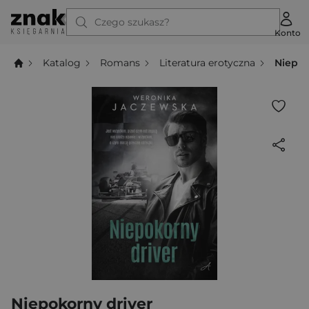
Czego szukasz?
Konto
Katalog
Romans
Literatura erotyczna
Niepok
Niepokorny driver