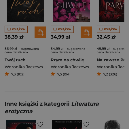
KSIĄŻKA
KSIĄŻKA
KSIĄŻKA
38,39 zł
34,99 zł
32,45 zł
56,99 zł
54,99 zł
49,99 zł
- sugerowana
- sugerowana
- sugerowa
cena detaliczna
cena detaliczna
cena detaliczna
Twój ruch
Rzym na chwilę
Na zawsze Par
Weronika Jaczewska
Weronika Jaczewska
7,3 (102)
7,5 (194)
7,2 (326)
Inne książki z kategorii
Literatura
erotyczna