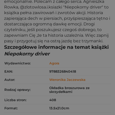
emocjonalnie. Polecam z całego serca. Agnieszka
Rowka, @zlotowlosa.i.ksiazki "Niepokorny driver" to
książka pełna zawirowań i zwrotów akcji. Historia
zapierająca dech w piersiach, przyśpieszająca tętno i
dostarczająca ogromną dawkę emocji. Drogi
czytelniku, jeśli poszukujesz czegoś dobrego, to
zapewniam Cię ,że ta historia uzależnia. Więc zapnij
pasy i przygotuj się na ostrą jazdę bez trzymanki.
Szczegółowe informacje na temat książki
Niepokorny driver
Wydawnictwo:
Agora
EAN:
9788326840418
Autor:
Weronika Jaczewska
Okładka broszurowa ze
Rodzaj oprawy:
skrzydełkami
Liczba stron:
408
Format:
13.5x21.0cm