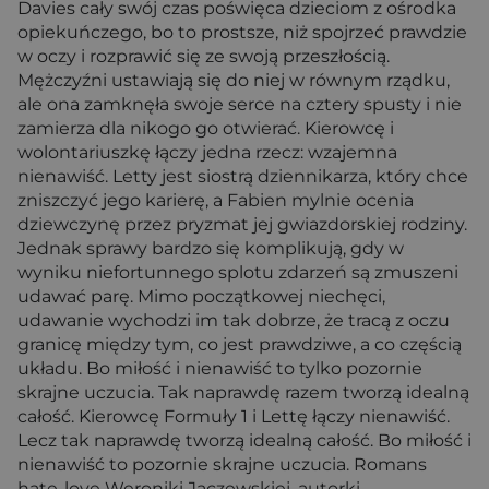
Davies cały swój czas poświęca dzieciom z ośrodka
opiekuńczego, bo to prostsze, niż spojrzeć prawdzie
w oczy i rozprawić się ze swoją przeszłością.
Mężczyźni ustawiają się do niej w równym rządku,
ale ona zamknęła swoje serce na cztery spusty i nie
zamierza dla nikogo go otwierać. Kierowcę i
wolontariuszkę łączy jedna rzecz: wzajemna
nienawiść. Letty jest siostrą dziennikarza, który chce
zniszczyć jego karierę, a Fabien mylnie ocenia
dziewczynę przez pryzmat jej gwiazdorskiej rodziny.
Jednak sprawy bardzo się komplikują, gdy w
wyniku niefortunnego splotu zdarzeń są zmuszeni
udawać parę. Mimo początkowej niechęci,
udawanie wychodzi im tak dobrze, że tracą z oczu
granicę między tym, co jest prawdziwe, a co częścią
układu. Bo miłość i nienawiść to tylko pozornie
skrajne uczucia. Tak naprawdę razem tworzą idealną
całość. Kierowcę Formuły 1 i Lettę łączy nienawiść.
Lecz tak naprawdę tworzą idealną całość. Bo miłość i
nienawiść to pozornie skrajne uczucia. Romans
hate-love Weroniki Jaczewskiej, autorki