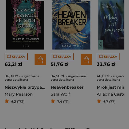
KSIĄŻKA
KSIĄŻKA
KSIĄŻKA
62,21 zł
51,76 zł
32,76 zł
86,90 zł
84,90 zł
40,01 zł
- sugerowana
- sugerowana
- sugerowa
cena detaliczna
cena detaliczna
cena detaliczna
Niezwykłe przypadki Bristol Keats
Heavenbreaker
Mrok jest miej
Mary Pearson
Sara Wolf
6,2 (172)
7,4 (171)
6,7 (77)