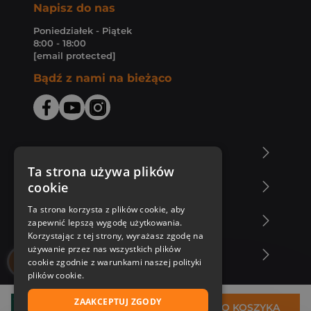
Napisz do nas
Poniedziałek - Piątek
8:00 - 18:00
[email protected]
Bądź z nami na bieżąco
O Księgarni Znak
Ta strona używa plików
cookie
Zakupy u nas
Ta strona korzysta z plików cookie, aby
Nasza oferta
zapewnić lepszą wygodę użytkowania.
Korzystając z tej strony, wyrażasz zgodę na
używanie przez nas wszystkich plików
Nasi autorzy
cookie zgodnie z warunkami naszej polityki
plików cookie.
ZAAKCEPTUJ ZGODY
30,66 zł
DO KOSZYKA