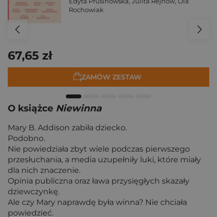
Edyta Prusinowska
,
Julita Rejnów
,
Ola
Rochowiak
67,65 zł
ZAMÓW ZESTAW
O książce
Niewinna
Mary B. Addison zabiła dziecko.
Podobno.
Nie powiedziała zbyt wiele podczas pierwszego
przesłuchania, a media uzupełniły luki, które miały
dla nich znaczenie.
Opinia publiczna oraz ława przysięgłych skazały
dziewczynkę.
Ale czy Mary naprawdę była winna? Nie chciała
powiedzieć.