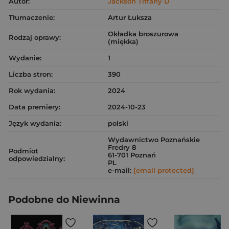
Autor:
Jackson Tiffany D
Tłumaczenie:
Artur Łuksza
Okładka broszurowa
Rodzaj oprawy:
(miękka)
Wydanie:
1
Liczba stron:
390
Rok wydania:
2024
Data premiery:
2024-10-23
Język wydania:
polski
Wydawnictwo Poznańskie
Fredry 8
Podmiot
61-701 Poznań
odpowiedzialny:
PL
e-mail:
[email protected]
Podobne do Niewinna