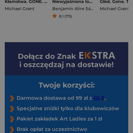
Kłamstwa. GONE. Tom 3
Niewyjaśniona logika mojego życia
Głód. Gone. To
Michael Grant
Benjamin Alire Sáenz
Michael Grant
8,1 (175)
Dołącz do
Znak
i oszczędzaj na dostawie!
Twoje korzyści:
Darmowa dostawa od 99 zł z
Specjalne zniżki tylko dla klubowiczów
Pakiet zakładek Art Ladies za 1 zł
Brak opłat za uczestnictwo