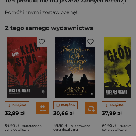
Ten produkt nie ma jeszcze żadnych recenzji
Pomóż innym i zostaw ocenę!
Z tego samego wydawnictwa
KSIĄŻKA
KSIĄŻKA
KSIĄŻKA
32,99 zł
30,66 zł
37,99 zł
54,90 zł
49,90 zł
64,90 zł
- sugerowana
- sugerowana
- sugerowa
cena detaliczna
cena detaliczna
cena detaliczna