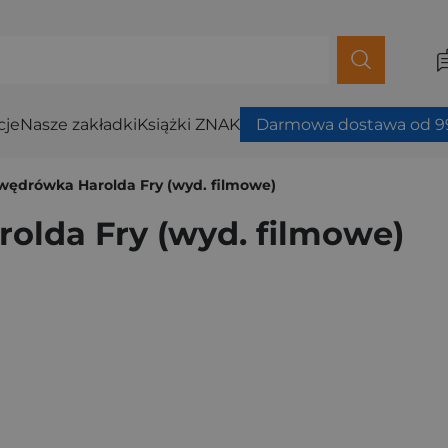
cje
Nasze zakładki
Książki ZNAK
Darmowa dostawa od 99
wędrówka Harolda Fry (wyd. filmowe)
olda Fry (wyd. filmowe)