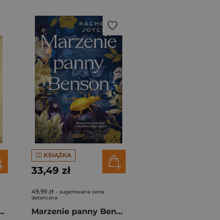
KSIĄŻKA
33,49 zł
49,99 zł
- sugerowana cena
detaliczna
 of Harold Fry. Penguin Readers Level 5 wer. angielska
Marzenie panny Benson