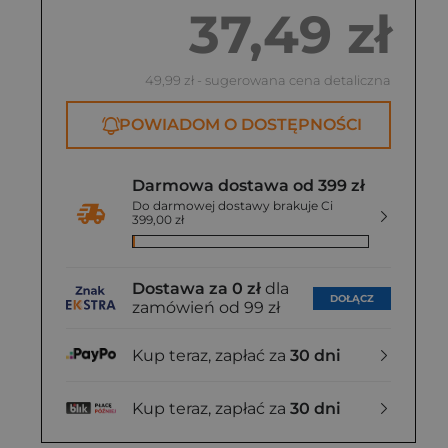
37,49 zł
49,99 zł
- sugerowana cena detaliczna
POWIADOM O DOSTĘPNOŚCI
Darmowa dostawa od 399 zł
Do darmowej dostawy brakuje Ci
399,00 zł
Dostawa za 0 zł
dla
DOŁĄCZ
zamówień od 99 zł
Kup teraz, zapłać za
30 dni
Kup teraz, zapłać za
30 dni