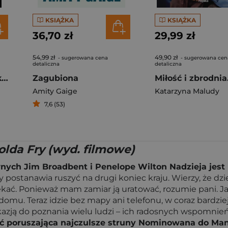
KSIĄŻKA
KSIĄŻKA
36,70 zł
29,99 zł
54,99 zł
49,90 zł
- sugerowana cena
- sugerowana cen
detaliczna
detaliczna
I wszystko stało się księżycem
Zagubiona
Amity Gaige
Katarzyna Maludy
7,6 (53)
lda Fry (wyd. filmowe)
wnych Jim Broadbent i Penelope Wilton Nadzieja jest
 postanawia ruszyć na drugi koniec kraju. Wierzy, że dzi
zekać. Ponieważ mam zamiar ją uratować, rozumie pani. J
domu. Teraz idzie bez mapy ani telefonu, w coraz bardzie
zją do poznania wielu ludzi – ich radosnych wspomnień i
ść poruszająca najczulsze struny Nominowana do Man