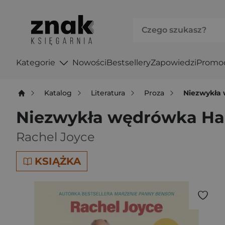
Kategorie
Nowości
Bestsellery
Zapowiedzi
Promo
Katalog
Literatura
Proza
Niezwykła 
Niezwykła wędrówka Har
Rachel Joyce
KSIĄŻKA