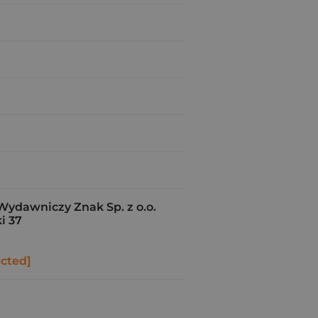
Wydawniczy Znak Sp. z o.o.
i 37
ected]