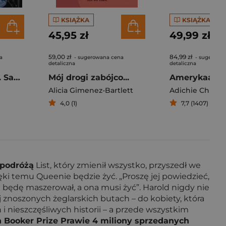
KSIĄŻKA
KSIĄŻKA
45,95 zł
49,99 zł
59,00 zł
84,99 zł
a
- sugerowana cena
- sugerowa
detaliczna
detaliczna
Miłość i zbrodnia. Saga warszawska. Tom 8
Mój drogi zabójco...
Amerykaana
Alicia Gimenez-Bartlett
4,0 (1)
7,7 (1407)
 podróżą
List, który zmienił wszystko, przyszedł we
ęki temu Queenie będzie żyć. „Proszę jej powiedzieć,
a będę maszerował, a ona musi żyć”. Harold nigdy nie
j znoszonych żeglarskich butach – do kobiety, która
 nieszczęśliwych historii – a przede wszystkim
 Booker Prize Prawie 4 miliony sprzedanych