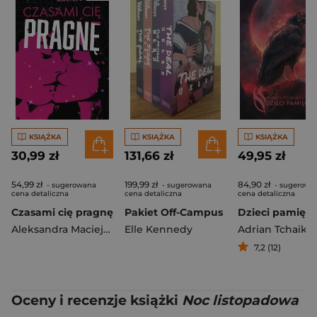
KSIĄŻKA
KSIĄŻKA
KSIĄŻKA
30,99 zł
131,66 zł
49,95 zł
54,99 zł
199,99 zł
84,90 zł
- sugerowana
- sugerowana
- sugerowa
cena detaliczna
cena detaliczna
cena detaliczna
Czasami cię pragnę
Pakiet Off-Campus
Dzieci pamięci
Aleksandra Maciejowska
Elle Kennedy
Adrian Tchaiko
7,2 (12)
Oceny i recenzje książki
Noc listopadowa