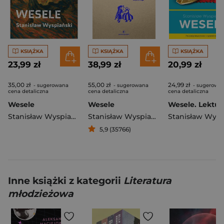
KSIĄŻKA
KSIĄŻKA
KSIĄŻKA
23,99 zł
38,99 zł
20,99 zł
35,00 zł
55,00 zł
24,99 zł
- sugerowana
- sugerowana
- sugerowa
cena detaliczna
cena detaliczna
cena detaliczna
Wesele
Wesele
Stanisław Wyspiański
Stanisław Wyspiański
5,9 (35766)
Inne książki z kategorii
Literatura
młodzieżowa