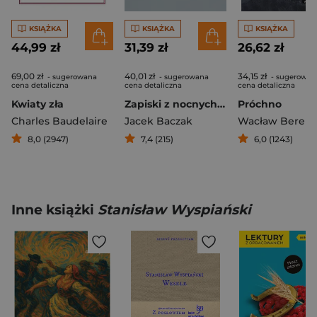
KSIĄŻKA
KSIĄŻKA
KSIĄŻKA
44,99 zł
31,39 zł
26,62 zł
69,00 zł
40,01 zł
34,15 zł
- sugerowana
- sugerowana
- sugerowan
cena detaliczna
cena detaliczna
cena detaliczna
Kwiaty zła
Zapiski z nocnych dyżurów
Próchno
Charles Baudelaire
Jacek Baczak
Wacław Berent
8,0 (2947)
7,4 (215)
6,0 (1243)
Inne książki
Stanisław Wyspiański