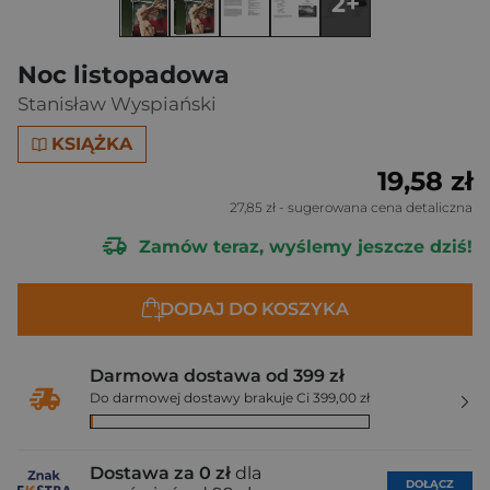
2+
Noc listopadowa
Stanisław Wyspiański
KSIĄŻKA
19,58 zł
27,85 zł
- sugerowana cena detaliczna
Zamów teraz, wyślemy jeszcze dziś!
DODAJ DO KOSZYKA
Darmowa dostawa od 399 zł
Do darmowej dostawy brakuje Ci 399,00 zł
Dostawa za 0 zł
dla
DOŁĄCZ