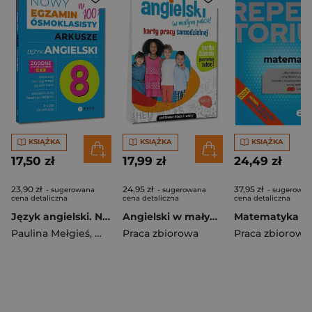
KSIĄŻKA
KSIĄŻKA
KSIĄŻKA
17,50 zł
17,99 zł
24,49 zł
23,90 zł
24,95 zł
37,95 zł
- sugerowana
- sugerowana
- sugerowan
cena detaliczna
cena detaliczna
cena detaliczna
Język angielski. Nowy Egzamin ósmoklasisty. Arkusze 2024-2026
Angielski w małym palcu. Karty pracy samodzielnej
Paulina Mełgieś
,
Wioleta Antecka
Praca zbiorowa
Praca zbiorowa