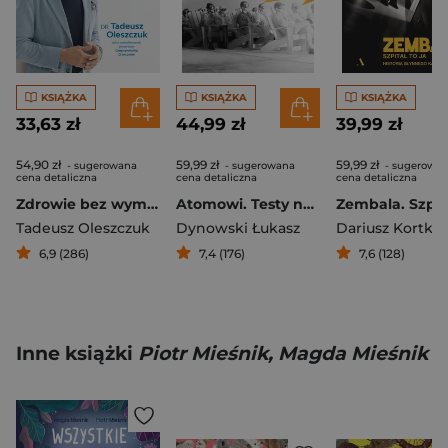
KSIĄŻKA
KSIĄŻKA
KSIĄŻKA
33,63 zł
44,99 zł
39,99 zł
54,90 zł
59,99 zł
59,99 zł
- sugerowana
- sugerowana
- sugerowa
cena detaliczna
cena detaliczna
cena detaliczna
Zdrowie bez wymówek. Przewodnik po diecie, badaniach i terapii hormonalnej dla kobiet i mężczyzn
Atomowi. Testy nuklearne na ludziach
Tadeusz Oleszczuk
Dynowski Łukasz
Dariusz Kortko
6,9 (286)
7,4 (176)
7,6 (128)
Inne książki
Piotr Mieśnik, Magda Mieśnik