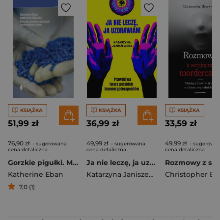
KSIĄŻKA
KSIĄŻKA
KSIĄŻKA
51,99 zł
36,99 zł
33,59 zł
76,90 zł
49,99 zł
49,99 zł
- sugerowana
- sugerowana
- sugerowa
cena detaliczna
cena detaliczna
cena detaliczna
Gorzkie pigułki. Mroczna prawda o tańszych zamiennikach leków
Ja nie leczę, ja uzdrawiam. Prawdziwa twarz polskich bioenergoterapeutów
Katherine Eban
Katarzyna Janiszewska
7,0 (1)