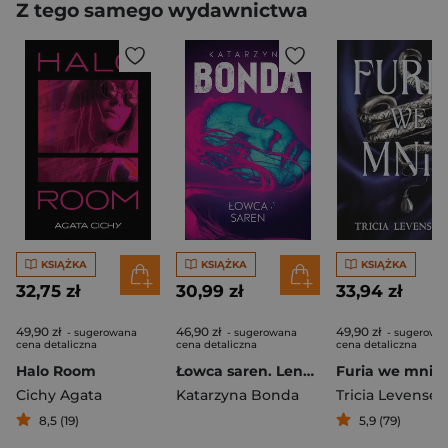
Z tego samego wydawnictwa
KSIĄŻKA
KSIĄŻKA
KSIĄŻKA
32,75 zł
30,99 zł
33,94 zł
49,90 zł
46,90 zł
49,90 zł
- sugerowana
- sugerowana
- sugerowa
cena detaliczna
cena detaliczna
cena detaliczna
Halo Room
Łowca saren. Lena. Tom 4
Furia we mnie
Cichy Agata
Katarzyna Bonda
Tricia Levensell
8,5 (19)
5,9 (79)