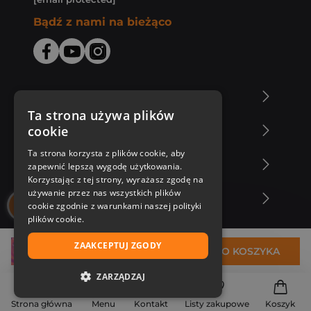
Bądź z nami na bieżąco
O Księgarni Znak
Ta strona używa plików
cookie
Zakupy u nas
Ta strona korzysta z plików cookie, aby
Nasza oferta
zapewnić lepszą wygodę użytkowania.
Korzystając z tej strony, wyrażasz zgodę na
używanie przez nas wszystkich plików
Nasi autorzy
cookie zgodnie z warunkami naszej polityki
plików cookie.
ZAAKCEPTUJ ZGODY
31,75 zł
DO KOSZYKA
ZARZĄDZAJ
NIEZBĘDNE
Strona główna
Menu
Kontakt
Listy zakupowe
Koszyk