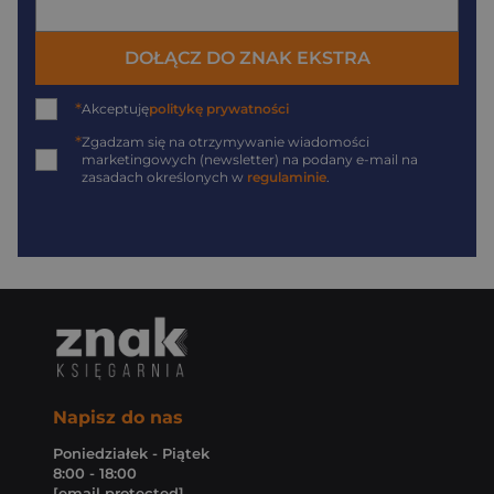
DOŁĄCZ DO ZNAK EKSTRA
*
Akceptuję
politykę prywatności
*
Zgadzam się na otrzymywanie wiadomości
marketingowych (newsletter) na podany
e-mail
na
zasadach określonych w
regulaminie
.
Napisz do nas
Poniedziałek - Piątek
8:00 - 18:00
[email protected]