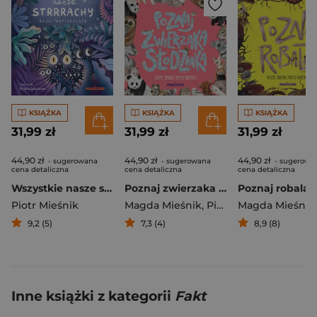
KSIĄŻKA
KSIĄŻKA
KSIĄŻKA
31,99 zł
31,99 zł
31,99 zł
44,90 zł
44,90 zł
44,90 zł
- sugerowana
- sugerowana
- sugerowa
cena detaliczna
cena detaliczna
cena detaliczna
Wszystkie nasze strrrachy! Bajki wspierające
Poznaj zwierzaka słodziaka
Poznaj robala
Piotr Mieśnik
Magda Mieśnik
,
Piotr Mieśnik
Magda Mieśnik
9,2 (5)
7,3 (4)
8,9 (8)
Inne książki z kategorii
Fakt