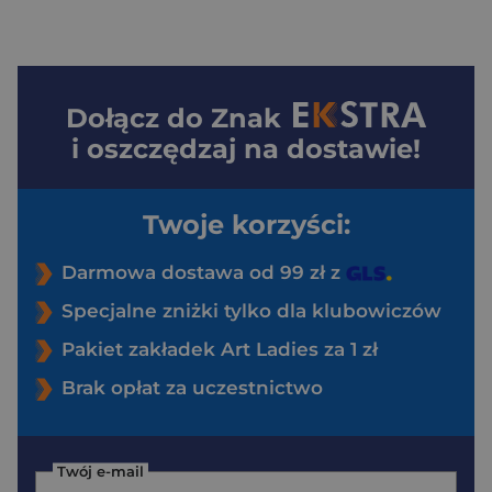
Dołącz do
Znak
i oszczędzaj na dostawie!
Twoje korzyści:
Darmowa dostawa od 99 zł z
Specjalne zniżki tylko dla klubowiczów
Pakiet zakładek Art Ladies za 1 zł
Brak opłat za uczestnictwo
Twój e-mail