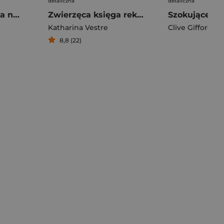
detaliczna
detaliczna
Pani bibliotekarka na tropie
Zwierzęca księga rekordów
Szokujące li
Katharina Vestre
Clive Gifford
8,8 (22)