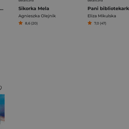
detaliczna
detaliczna
lek i Lolek ratują święta
Sikorka Mela
Agnieszka Olejnik
Eliza Mikulska
8,6 (20)
7,0 (47)