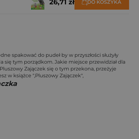
26,71 zł
DO KOSZYKA
edne spakować do pudeł by w przyszłości służyły
a się tym porządkom. Jakie miejsce przewidział dla
luszowy Zajączek się o tym przekona, przeżyje
z w książce ",Pluszowy Zajączek",
ączka