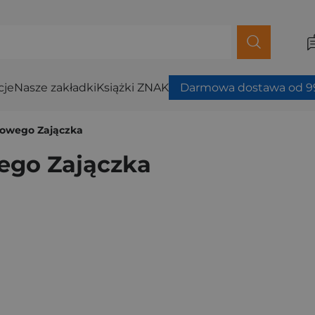
cje
Nasze zakładki
Książki ZNAK
Darmowa dostawa od 99
zowego Zajączka
ego Zajączka