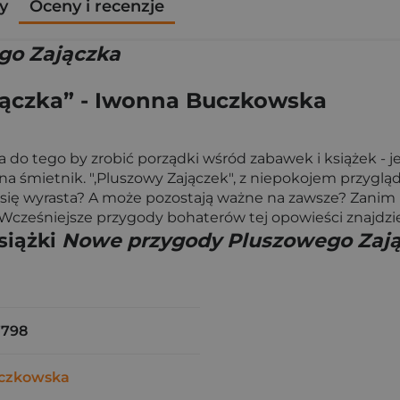
y
Oceny i recenzje
go Zajączka
ączka” - Iwonna Buczkowska
 do tego by zrobić porządki wśród zabawek i książek - j
a śmietnik. ",Pluszowy Zajączek", z niepokojem przygląd
ę wyrasta? A może pozostają ważne na zawsze? Zanim P
cześniejsze przygody bohaterów tej opowieści znajdzies
siążki
Nowe przygody Pluszowego Zaj
7798
czkowska