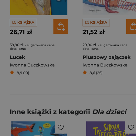
KSIĄŻKA
KSIĄŻKA
26,71 zł
21,52 zł
39,90 zł
29,90 zł
- sugerowana cena
- sugerowana cena
detaliczna
detaliczna
Lucek
Pluszowy zajączek
Iwonna Buczkowska
Iwonna Buczkowska
8,9 (10)
8,6 (26)
Inne książki z kategorii
Dla dzieci