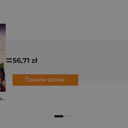
=
56,71 zł
ZAMÓW ZESTAW
K-popowe łowczynie demonów. Mój golden journal. Oficjalny dziennik