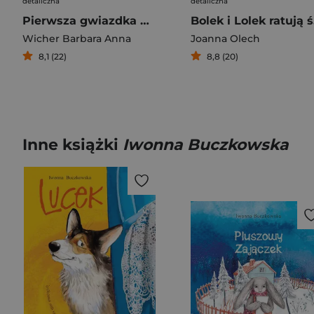
detaliczna
detaliczna
Pierwsza gwiazdka w cichej dolinie
Bo
Wicher Barbara Anna
Joanna Olech
8,1 (22)
8,8 (20)
Inne książki
Iwonna Buczkowska