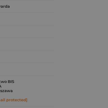
warda
wo BIS
A
rszawa
ail protected]