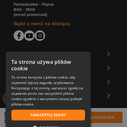
Poniedziałek - Piątek
8:00 - 18:00
[email protected]
Bądź z nami na bieżąco
O Księgarni Znak
Ta strona używa plików
cookie
Zakupy u nas
Ta strona korzysta z plików cookie, aby
Nasza oferta
zapewnić lepszą wygodę użytkowania.
Korzystając z tej strony, wyrażasz zgodę na
używanie przez nas wszystkich plików
Nasi autorzy
cookie zgodnie z warunkami naszej polityki
plików cookie.
ZAAKCEPTUJ ZGODY
21,27 zł
DO KOSZYKA