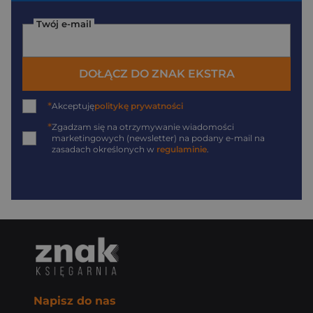
Twój e-mail
DOŁĄCZ DO ZNAK EKSTRA
*
Akceptuję
politykę prywatności
*
Zgadzam się na otrzymywanie wiadomości
marketingowych (newsletter) na podany
e-mail
na
zasadach określonych w
regulaminie
.
Napisz do nas