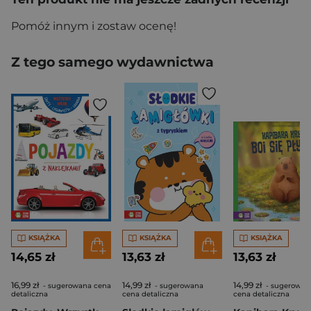
Pomóż innym i zostaw ocenę!
Z tego samego wydawnictwa
KSIĄŻKA
KSIĄŻKA
KSIĄŻKA
14,65 zł
13,63 zł
13,63 zł
16,99 zł
14,99 zł
14,99 zł
- sugerowana cena
- sugerowana
- sugerowan
detaliczna
cena detaliczna
cena detaliczna