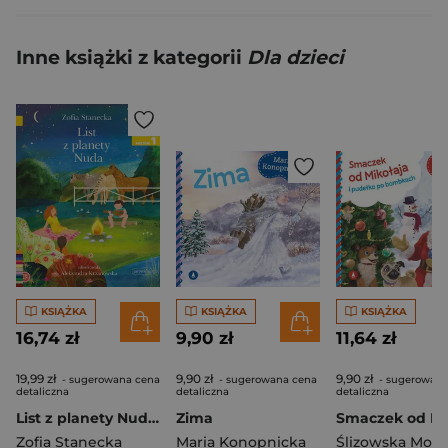
Inne książki z kategorii
Dla dzieci
KSIĄŻKA
KSIĄŻKA
KSIĄŻKA
16,74 zł
9,90 zł
11,64 zł
19,99 zł
9,90 zł
9,90 zł
- sugerowana cena
- sugerowana cena
- sugerowana
detaliczna
detaliczna
detaliczna
List z planety Nuda. Czytam sobie. Poziom 1
Zima
Zofia Stanecka
Maria Konopnicka
Ślizowska Moni