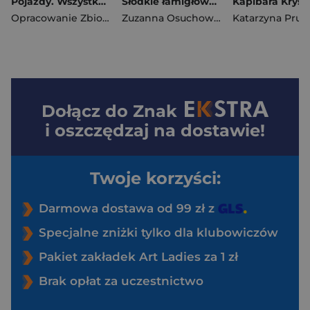
Pojazdy. Wszystko wiem!
Słodkie łamigłówki z tygryskiem
Opracowanie Zbiorowe
Zuzanna Osuchowska
Dołącz do
Znak
i oszczędzaj na dostawie!
Twoje korzyści:
Darmowa dostawa od 99 zł z
Specjalne zniżki tylko dla klubowiczów
Pakiet zakładek Art Ladies za 1 zł
Brak opłat za uczestnictwo