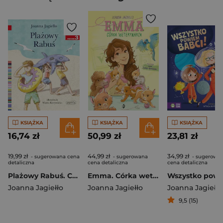
KSIĄŻKA
KSIĄŻKA
KSIĄŻKA
16,74 zł
50,99 zł
23,81 zł
19,99 zł
44,99 zł
34,99 zł
- sugerowana cena
- sugerowana
- sugerowa
detaliczna
cena detaliczna
cena detaliczna
Plażowy Rabuś. Czytam sobie. Poziom 3
Emma. Córka weterynarza. Emma, Tom 1
Joanna Jagiełło
Joanna Jagiełło
Joanna Jagiełło
9,5 (15)