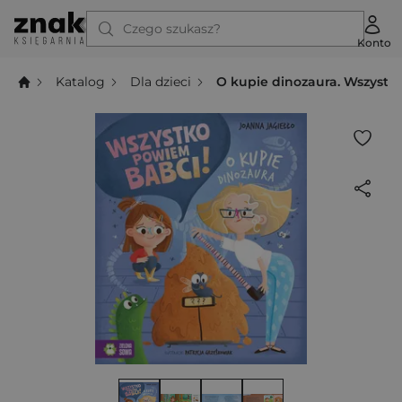
Czego szukasz?
Konto
Katalog
Dla dzieci
O kupie dinozaura. Wszystk