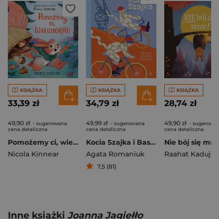
KSIĄŻKA
KSIĄŻKA
KSIĄŻKA
33,39 zł
34,79 zł
28,74 zł
49,90 zł
49,99 zł
49,90 zł
- sugerowana
- sugerowana
- sugerowa
cena detaliczna
cena detaliczna
cena detaliczna
Pomożemy ci, wiewiórko
Kocia Szajka i Baszta Siedmiu Płaszczy
Nie bój się mni
Nicola Kinnear
Agata Romaniuk
Raahat Kaduji
7,5 (81)
Inne książki
Joanna Jagiełło