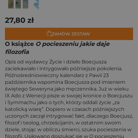
27,80 zł
ZAMÓW ZESTAW
O książce
O pocieszeniu jakie daje
filozofia
Opis od wydawcy Życie i dzieło Boecjusza
zaciekawiało i intrygowało późniejsze pokolenia.
Późnośredniowieczny kalendarz z Pawii 23
października wspomina Boecjusza pod imieniem
świętego Seweryna jako męczennika. Już w wieku
IX Ado z Wenecji pisze w swojej kronice o Boecjuszu
i Symmachu jako o tych, którzy oddali życie „za
katolicką wiarę”. Dopiero w czasach późniejszych
uczonych zaczął intrygować fakt, dlaczego Boecjusz,
filozof i teolog, chrześcijanin, w ostatnim swoim
dziele, stojąc w obliczu śmierci, szuka pocieszenia w
filozofii. Usiłowano doszukać się w O pocieszeniu