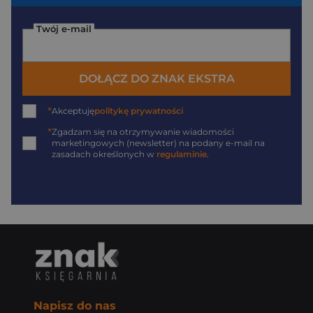
Twój e-mail
DOŁĄCZ DO ZNAK EKSTRA
*
Akceptuję
politykę prywatności
*
Zgadzam się na otrzymywanie wiadomości
marketingowych (newsletter) na podany
e-mail
na
zasadach określonych w
regulaminie
.
Napisz do nas