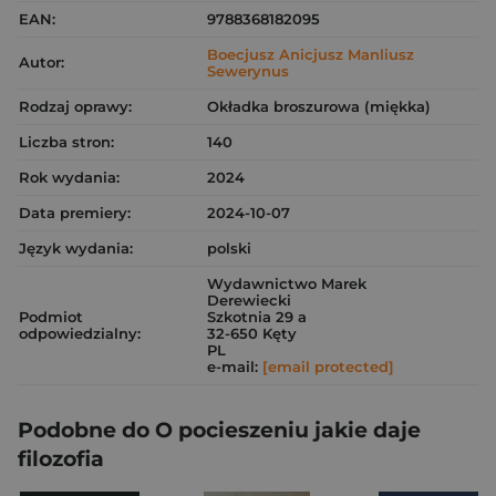
EAN:
9788368182095
Boecjusz Anicjusz Manliusz
Autor:
Sewerynus
Rodzaj oprawy:
Okładka broszurowa (miękka)
Liczba stron:
140
Rok wydania:
2024
Data premiery:
2024-10-07
Język wydania:
polski
Wydawnictwo Marek
Derewiecki
Podmiot
Szkotnia 29 a
odpowiedzialny:
32-650 Kęty
PL
e-mail:
[email protected]
Podobne do O pocieszeniu jakie daje
filozofia