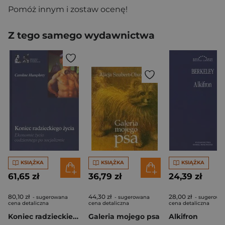
Pomóż innym i zostaw ocenę!
Z tego samego wydawnictwa
KSIĄŻKA
KSIĄŻKA
KSIĄŻKA
61,65 zł
36,79 zł
24,39 zł
80,10 zł
44,30 zł
28,00 zł
- sugerowana
- sugerowana
- sugerowa
cena detaliczna
cena detaliczna
cena detaliczna
Koniec radzieckiego życia Ekonomie życia codziennego po socjalizmie
Galeria mojego psa
Alkifron