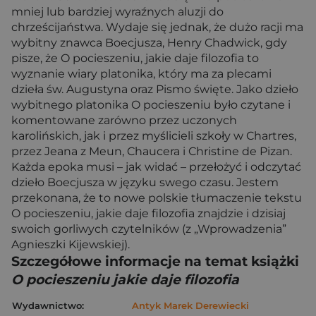
mniej lub bardziej wyraźnych aluzji do
chrześcijaństwa. Wydaje się jednak, że dużo racji ma
wybitny znawca Boecjusza, Henry Chadwick, gdy
pisze, że O pocieszeniu, jakie daje filozofia to
wyznanie wiary platonika, który ma za plecami
dzieła św. Augustyna oraz Pismo święte. Jako dzieło
wybitnego platonika O pocieszeniu było czytane i
komentowane zarówno przez uczonych
karolińskich, jak i przez myślicieli szkoły w Chartres,
przez Jeana z Meun, Chaucera i Christine de Pizan.
Każda epoka musi – jak widać – przełożyć i odczytać
dzieło Boecjusza w języku swego czasu. Jestem
przekonana, że to nowe polskie tłumaczenie tekstu
O pocieszeniu, jakie daje filozofia znajdzie i dzisiaj
swoich gorliwych czytelników (z „Wprowadzenia”
Agnieszki Kijewskiej).
Szczegółowe informacje na temat książki
O pocieszeniu jakie daje filozofia
Wydawnictwo:
Antyk Marek Derewiecki