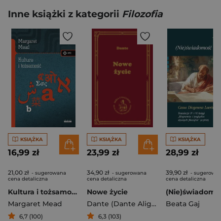
Inne książki z kategorii
Filozofia
KSIĄŻKA
KSIĄŻKA
KSIĄŻKA
16,99 zł
23,99 zł
28,99 zł
21,00 zł
34,90 zł
39,90 zł
- sugerowana
- sugerowana
- sugerowa
cena detaliczna
cena detaliczna
cena detaliczna
Kultura i tożsamość. Studium dystansu międzypokoleniowego
Nowe życie
Margaret Mead
Dante (Dante Alighieri)
Beata Gaj
6,7 (100)
6,3 (103)