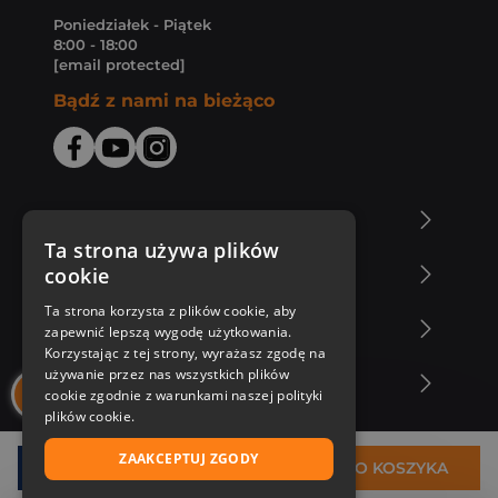
Poniedziałek - Piątek
8:00 - 18:00
[email protected]
Bądź z nami na bieżąco
O Księgarni Znak
Ta strona używa plików
cookie
Zakupy u nas
Ta strona korzysta z plików cookie, aby
Nasza oferta
zapewnić lepszą wygodę użytkowania.
Korzystając z tej strony, wyrażasz zgodę na
używanie przez nas wszystkich plików
Nasi autorzy
cookie zgodnie z warunkami naszej polityki
plików cookie.
ZAAKCEPTUJ ZGODY
18,90 zł
DO KOSZYKA