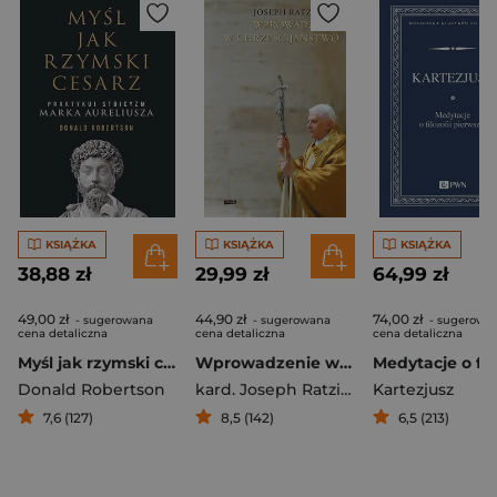
KSIĄŻKA
KSIĄŻKA
KSIĄŻKA
38,88 zł
29,99 zł
64,99 zł
49,00 zł
44,90 zł
74,00 zł
- sugerowana
- sugerowana
- sugerowa
cena detaliczna
cena detaliczna
cena detaliczna
Myśl jak rzymski cesarz Praktykuj stoicyzm Marka Aureliusza
Wprowadzenie w chrześcijaństwo
Donald Robertson
kard. Joseph Ratzinger
Kartezjusz
7,6 (127)
8,5 (142)
6,5 (213)