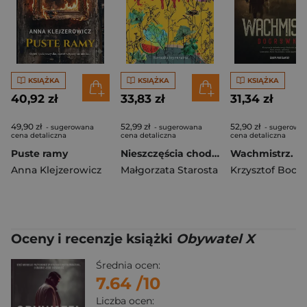
KSIĄŻKA
KSIĄŻKA
KSIĄŻKA
40,92 zł
33,83 zł
31,34 zł
49,90 zł
52,99 zł
52,90 zł
- sugerowana
- sugerowana
- sugerowa
cena detaliczna
cena detaliczna
cena detaliczna
Puste ramy
Nieszczęścia chodzą czwórkami. W siedlisku. Tom 4
Anna Klejzerowicz
Małgorzata Starosta
Krzysztof Boch
Oceny i recenzje książki
Obywatel X
Średnia ocen:
7.64
/10
Liczba ocen: