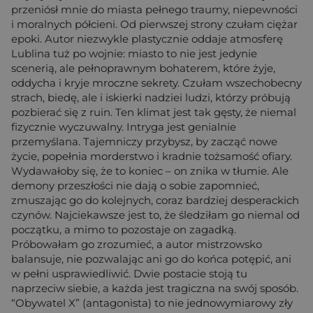
przeniósł mnie do miasta pełnego traumy, niepewności
i moralnych półcieni. Od pierwszej strony czułam ciężar
epoki. Autor niezwykle plastycznie oddaje atmosferę
Lublina tuż po wojnie: miasto to nie jest jedynie
scenerią, ale pełnoprawnym bohaterem, które żyje,
oddycha i kryje mroczne sekrety. Czułam wszechobecny
strach, biedę, ale i iskierki nadziei ludzi, którzy próbują
pozbierać się z ruin. Ten klimat jest tak gęsty, że niemal
fizycznie wyczuwalny. Intryga jest genialnie
przemyślana. Tajemniczy przybysz, by zacząć nowe
życie, popełnia morderstwo i kradnie tożsamość ofiary.
Wydawałoby się, że to koniec – on znika w tłumie. Ale
demony przeszłości nie dają o sobie zapomnieć,
zmuszając go do kolejnych, coraz bardziej desperackich
czynów. Najciekawsze jest to, że śledziłam go niemal od
początku, a mimo to pozostaje on zagadką.
Próbowałam go zrozumieć, a autor mistrzowsko
balansuje, nie pozwalając ani go do końca potępić, ani
w pełni usprawiedliwić. Dwie postacie stoją tu
naprzeciw siebie, a każda jest tragiczna na swój sposób.
“Obywatel X” (antagonista) to nie jednowymiarowy zły