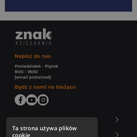
Napisz do nas
Poniedziałek - Piątek
8:00 - 18:00
[email protected]
Bądź z nami na bieżąco
O Księgarni Znak
Ta strona używa plików
cookie
Zakupy u nas