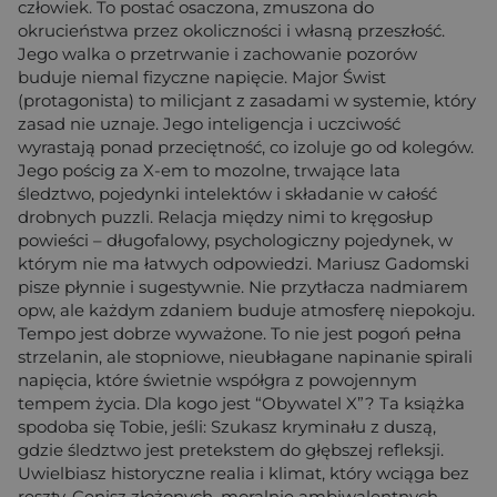
człowiek. To postać osaczona, zmuszona do
okrucieństwa przez okoliczności i własną przeszłość.
Jego walka o przetrwanie i zachowanie pozorów
buduje niemal fizyczne napięcie. Major Świst
(protagonista) to milicjant z zasadami w systemie, który
zasad nie uznaje. Jego inteligencja i uczciwość
wyrastają ponad przeciętność, co izoluje go od kolegów.
Jego pościg za X-em to mozolne, trwające lata
śledztwo, pojedynki intelektów i składanie w całość
drobnych puzzli. Relacja między nimi to kręgosłup
powieści – długofalowy, psychologiczny pojedynek, w
którym nie ma łatwych odpowiedzi. Mariusz Gadomski
pisze płynnie i sugestywnie. Nie przytłacza nadmiarem
opw, ale każdym zdaniem buduje atmosferę niepokoju.
Tempo jest dobrze wyważone. To nie jest pogoń pełna
strzelanin, ale stopniowe, nieubłagane napinanie spirali
napięcia, które świetnie współgra z powojennym
tempem życia. Dla kogo jest “Obywatel X”? Ta książka
spodoba się Tobie, jeśli: Szukasz kryminału z duszą,
gdzie śledztwo jest pretekstem do głębszej refleksji.
Uwielbiasz historyczne realia i klimat, który wciąga bez
reszty. Cenisz złożonych, moralnie ambiwalentnych