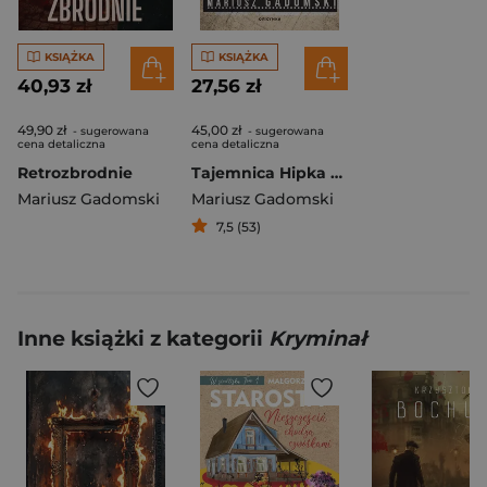
KSIĄŻKA
KSIĄŻKA
40,93 zł
27,56 zł
49,90 zł
45,00 zł
- sugerowana
- sugerowana
cena detaliczna
cena detaliczna
Retrozbrodnie
Tajemnica Hipka Wariata
Mariusz Gadomski
Mariusz Gadomski
7,5 (53)
Inne książki z kategorii
Kryminał