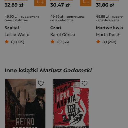
32,89 zł
30,47 zł
31,86 zł
49,90 zł
49,99 zł
49,99 zł
- sugerowana
- sugerowana
- sugerowa
cena detaliczna
cena detaliczna
cena detaliczna
Szpital
Czort
Martwe kwiaty
Leslie Wolfe
Karol Górski
Marta Reich
6,1 (335)
6,7 (66)
8,1 (268)
Inne książki
Mariusz Gadomski