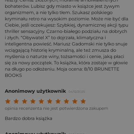
bohaterów. Lubisz gdy miasto w książce jest żywym
organizmem, a nie tylko tłem. Szukasz polskiego
kryminału retro na wysokim poziomie. Może nie być dla
Ciebie, jeśli oczekujesz: Szybkiej, dynamicznej akcji typu
thriller sensacyjny. Czarno-białego podziału na dobrych
i złych. “Obywatel X” to dojrzała, klimatyczna i
inteligentna powieść. Mariusz Gadomski nie tylko snuje
wciągającą historię kryminalną, ale też zmusza do
myślenia o naturze winy, tożsamości i cenie, jaką płaci
się za nowy początek. To książka, która zostaje w głowie
na długo po odłożeniu. Moja ocena: 8/10 BRUNETTE
BOOKS
Anonimowy użytkownik
04/12/2025
Twoja ocena: Beznadziejna 1/10"
Twoja ocena: Bardzo słaba 2/10"
Twoja ocena: Słaba 3/10"
Twoja ocena: Może być 4/10"
Twoja ocena: Przeciętna 5/10"
Twoja ocena: Dobra 6/10"
Twoja ocena: Bardzo dobra 7/10"
Twoja ocena: Rewelacyjna 8/10
Twoja ocena: Wybitna 9/10
Twoja ocena: Arcydzieło
opinia recenzenta nie jest potwierdzona zakupem
Bardzo dobra książka