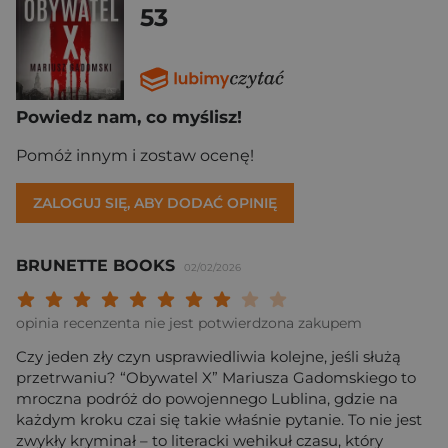
53
Powiedz nam, co myślisz!
Pomóż innym i zostaw ocenę!
ZALOGUJ SIĘ, ABY DODAĆ OPINIĘ
BRUNETTE BOOKS
02/02/2026
Twoja ocena: Beznadziejna 1/10"
Twoja ocena: Bardzo słaba 2/10"
Twoja ocena: Słaba 3/10"
Twoja ocena: Może być 4/10"
Twoja ocena: Przeciętna 5/10"
Twoja ocena: Dobra 6/10"
Twoja ocena: Bardzo dobra 7/10"
Twoja ocena: Rewelacyjna 8/10
Twoja ocena: Wybitna 9/10
Twoja ocena: Arcydzieło
opinia recenzenta nie jest potwierdzona zakupem
Czy jeden zły czyn usprawiedliwia kolejne, jeśli służą
przetrwaniu? “Obywatel X” Mariusza Gadomskiego to
mroczna podróż do powojennego Lublina, gdzie na
każdym kroku czai się takie właśnie pytanie. To nie jest
zwykły kryminał – to literacki wehikuł czasu, który