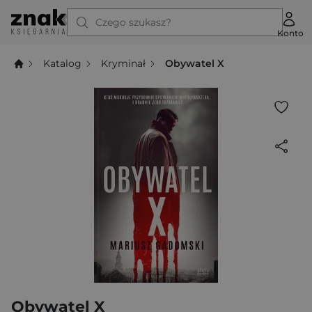
Czego szukasz?
Konto
Katalog
Kryminał
Obywatel X
Obywatel X