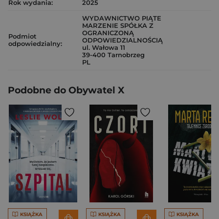
Rok wydania:
2025
WYDAWNICTWO PIĄTE
MARZENIE SPÓŁKA Z
OGRANICZONĄ
Podmiot
ODPOWIEDZIALNOŚCIĄ
odpowiedzialny:
ul. Wałowa 11
39-400 Tarnobrzeg
PL
Podobne do Obywatel X
KSIĄŻKA
KSIĄŻKA
KSIĄŻKA