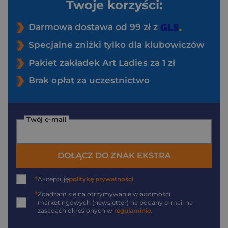
Twoje korzyści:
Darmowa dostawa od 99 zł z
Specjalne zniżki tylko dla klubowiczów
Pakiet zakładek Art Ladies za 1 zł
Brak opłat za uczestnictwo
Twój e-mail
DOŁĄCZ DO ZNAK EKSTRA
*
Akceptuję
politykę prywatności
*
Zgadzam się na otrzymywanie wiadomości
marketingowych (newsletter) na podany
e-mail
na
zasadach określonych w
regulaminie
.