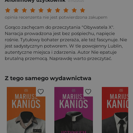
Anonimowy użytkownik
07/12/2025
Twoja ocena: Beznadziejna 1/10"
Twoja ocena: Bardzo słaba 2/10"
Twoja ocena: Słaba 3/10"
Twoja ocena: Może być 4/10"
Twoja ocena: Przeciętna 5/10"
Twoja ocena: Dobra 6/10"
Twoja ocena: Bardzo dobra 7/10"
Twoja ocena: Rewelacyjna 8/10
Twoja ocena: Wybitna 9/10
Twoja ocena: Arcydzieło
opinia recenzenta nie jest potwierdzona zakupem
Gorąco zachęcam do przeczytania "Obywatela X".
Narracja prowadzona jest bez pośpiechu, napięcie
rośnie. Tytułowy bohater przeraża, ale też fascynuje. Nie
jest sadystycznyn potworem. W tle powojenny Lublin,
autentyczne miejsca i zdarzenia. Autor Nie epatuje
brutalną przemocą. Naprawdę warto przeczytać.
Z tego samego wydawnictwa