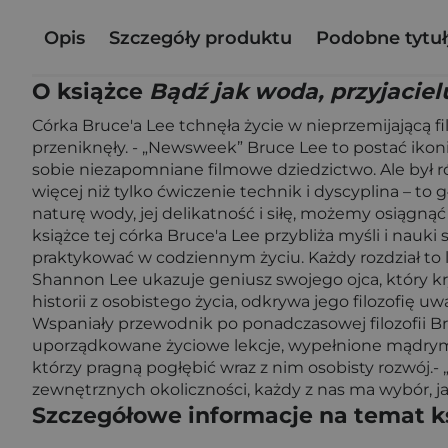
Opis
Szczegóły produktu
Podobne tytuł
O książce
Bądź jak woda, przyjaciel
Córka Bruce'a Lee tchnęła życie w nieprzemijającą fi
przeniknęły. - „Newsweek” Bruce Lee to postać ikoni
sobie niezapomniane filmowe dziedzictwo. Ale był ró
więcej niż tylko ćwiczenie technik i dyscyplina – to
naturę wody, jej delikatność i siłę, możemy osiągną
książce tej córka Bruce'a Lee przybliża myśli i nauki
praktykować w codziennym życiu. Każdy rozdział to l
Shannon Lee ukazuje geniusz swojego ojca, który kr
historii z osobistego życia, odkrywa jego filozofię uw
Wspaniały przewodnik po ponadczasowej filozofii Bru
uporządkowane życiowe lekcje, wypełnione mądrymi i
którzy pragną pogłębić wraz z nim osobisty rozwój.
zewnętrznych okoliczności, każdy z nas ma wybór, ja
Szczegółowe informacje na temat k