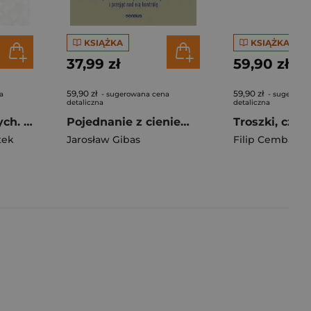
KSIĄŻKA
KSIĄŻKA
37,99 zł
59,90 zł
59,90 zł
59,90 zł
a
- sugerowana cena
- sugerowa
detaliczna
detaliczna
Autyzm u dorosłych. Jak działa mózg
Pojednanie z cieniem. Jak zaakceptować i przejąć kontrolę nad mroczną stroną naszej osobowości, którą skrywamy przed światem i samym sobą
tek
Jarosław Gibas
Filip Cembala