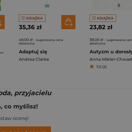
KSIĄŻKA
KSIĄŻKA
35,36 zł
23,82 zł
49,00 zł
39,00 zł
- sugerowana cena
- sugerowana cen
detaliczna
detaliczna
 zdobyć przyjaciół i zjednać sobie ludzi
Adaptuj się
Andrea Clarke
Anna Mikler-Chwas
7,0 (2)
da, przyjacielu
 co myślisz!
ostaw ocenę!