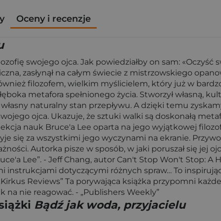
y
Oceny i recenzje
u
lozofię swojego ojca. Jak powiedziałby on sam: «Oczyść s
czna, zasłynął na całym świecie z mistrzowskiego opanow
wnież filozofem, wielkim myślicielem, który już w bardz
 głęboka metafora spełnionego życia. Stworzył własną, kult
ć własny naturalny stan przepływu. A dzięki temu zyskam
 swojego ojca. Ukazuje, że sztuki walki są doskonałą meta
ekcja nauk Bruce'a Lee oparta na jego wyjątkowej filozof
yje się za wszystkimi jego wyczynami na ekranie. Przyw
ażności. Autorka pisze w sposób, w jaki poruszał się jej o
ce'a Lee”. - Jeff Chang, autor Can't Stop Won't Stop: A 
nstrukcjami dotyczącymi różnych spraw… To inspirująca p
- „Kirkus Reviews” Ta porywająca książka przypomni każ
k na nie reagować. - „Publishers Weekly”
siążki
Bądź jak woda, przyjacielu