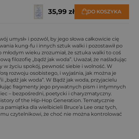
35,99 zł
DO KOSZYKA
wój umysł» i pozwól, by jego słowa całkowicie cię
ania kung-fu i innych sztuk walki i pozostawił po
o młodym wieku zrozumiał, że sztuka walki to coś
ową filozofię „bądź jak woda”. Uważał, że naśladując
y w życiu spokój, pewność siebie i wolność. W
forą rozwoju osobistego, i wyjaśnia, jak można je
ii „bądź jak woda”. W Bądź jak woda, przyjacielu
ołując fragmenty jego prywatnych pism i intymnych
jciec – bezpośredni, poetycki i charyzmatyczny.
History of the Hip-Hop Generation. Tematycznie
amiątka dla wielbicieli Bruce’a Lee oraz tych,
demu czytelnikowi, że choć nie można kontrolować