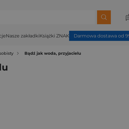
cje
Nasze zakładki
Książki ZNAK
Darmowa dostawa od 99
sobisty
Bądź jak woda, przyjacielu
lu