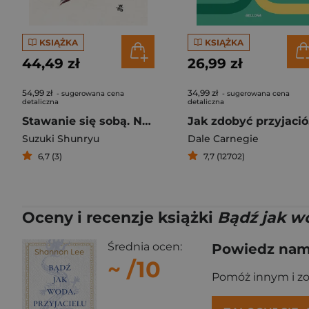
KSIĄŻKA
KSIĄŻKA
44,49 zł
26,99 zł
54,99 zł
34,99 zł
- sugerowana cena
- sugerowana cena
detaliczna
detaliczna
Stawanie się sobą. Nauki o ścieżce życia zen
Jak
Suzuki Shunryu
Dale Carnegie
6,7 (3)
7,7 (12702)
Oceny i recenzje książki
Bądź jak wo
Średnia ocen:
Powiedz nam,
~
/10
Pomóż innym i z