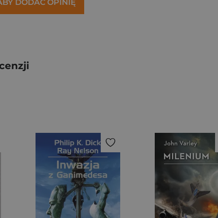
 ABY DODAĆ OPINIĘ
cenzji