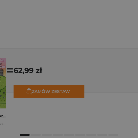
=
62,99 zł
ZAMÓW ZESTAW
Polishcore. Nasza cozy kolorowanka
Zofia Ejsymont-Stępniak „Timka.ink”