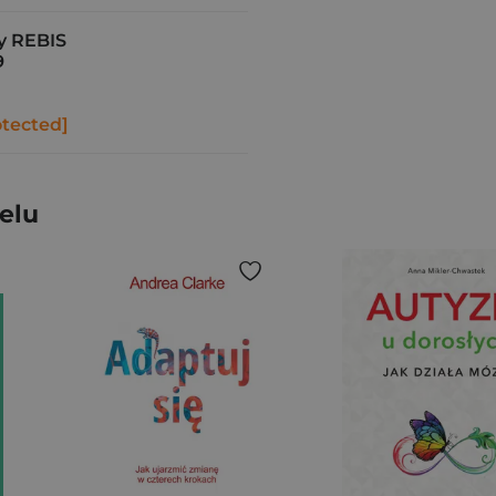
 REBIS
9
otected]
elu