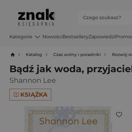
Kategorie
Nowości
Bestsellery
Zapowiedzi
Promo
Katalog
Czas wolny i poradniki
Rozwój o
Bądź jak woda, przyjacie
Shannon Lee
KSIĄŻKA