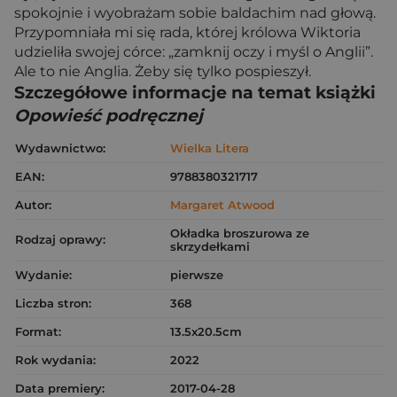
spokojnie i wyobrażam sobie baldachim nad głową.
Przypomniała mi się rada, której królowa Wiktoria
udzieliła swojej córce: „zamknij oczy i myśl o Anglii”.
Ale to nie Anglia. Żeby się tylko pospieszył.
Szczegółowe informacje na temat książki
Opowieść podręcznej
Wydawnictwo:
Wielka Litera
EAN:
9788380321717
Autor:
Margaret Atwood
Okładka broszurowa ze
Rodzaj oprawy:
skrzydełkami
Wydanie:
pierwsze
Liczba stron:
368
Format:
13.5x20.5cm
Rok wydania:
2022
Data premiery:
2017-04-28