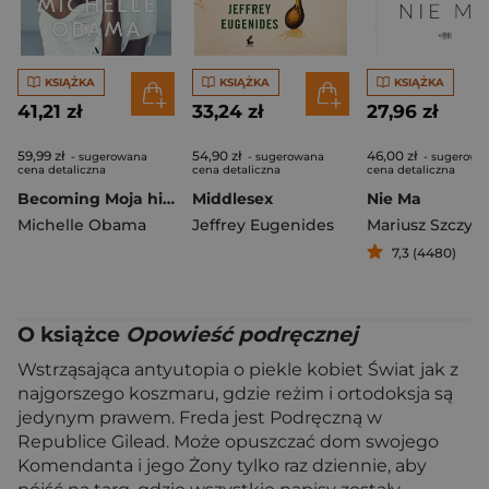
KSIĄŻKA
KSIĄŻKA
KSIĄŻKA
41,21 zł
33,24 zł
27,96 zł
59,99 zł
54,90 zł
46,00 zł
- sugerowana
- sugerowana
- sugerowa
cena detaliczna
cena detaliczna
cena detaliczna
Becoming Moja historia
Middlesex
Nie Ma
Michelle Obama
Jeffrey Eugenides
Mariusz Szczygi
7,3 (4480)
O książce
Opowieść podręcznej
Wstrząsająca antyutopia o piekle kobiet Świat jak z
najgorszego koszmaru, gdzie reżim i ortodoksja są
jedynym prawem. Freda jest Podręczną w
Republice Gilead. Może opuszczać dom swojego
Komendanta i jego Żony tylko raz dziennie, aby