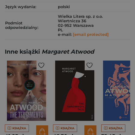
Język wydania:
polski
Wielka Litera sp. z o.o.
Wiertnicza 36
Podmiot
02-952 Warszawa
odpowiedzialny:
PL
e-mail:
[email protected]
Inne książki
Margaret Atwood
KSIĄŻKA
KSIĄŻKA
KSIĄŻKA