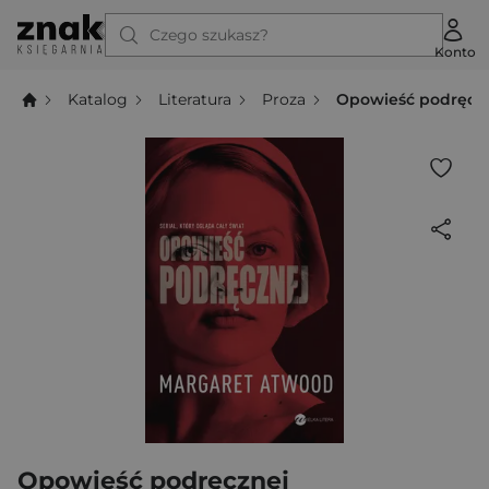
Czego szukasz?
Konto
Katalog
Literatura
Proza
Opowieść podręcz
Opowieść podręcznej