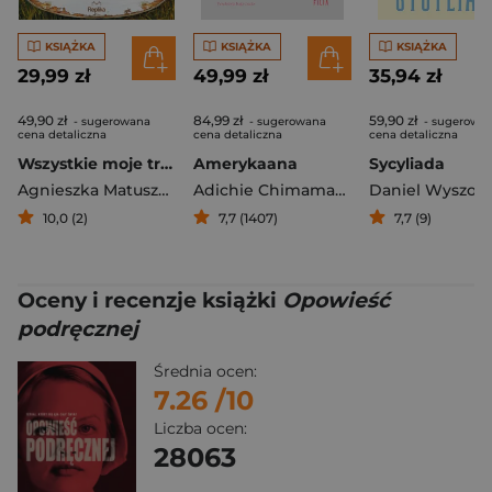
KSIĄŻKA
KSIĄŻKA
KSIĄŻKA
29,99 zł
49,99 zł
35,94 zł
49,90 zł
84,99 zł
59,90 zł
- sugerowana
- sugerowana
- sugerowa
cena detaliczna
cena detaliczna
cena detaliczna
Wszystkie moje troski
Amerykaana
Sycyliada
Agnieszka Matuszewska
Adichie Chimamanda Ngozi
10,0 (2)
7,7 (1407)
7,7 (9)
Oceny i recenzje książki
Opowieść
podręcznej
Średnia ocen:
7.26
/10
Liczba ocen:
28063