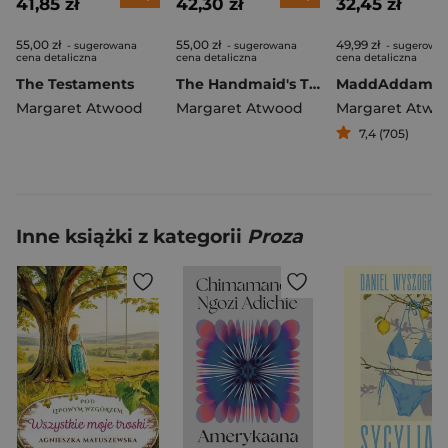
41,85 zł
42,30 zł
32,45 zł
55,00 zł
55,00 zł
49,99 zł
- sugerowana
- sugerowana
- sugerowa
cena detaliczna
cena detaliczna
cena detaliczna
The Testaments
The Handmaid's Tale wer. angielska
MaddAddam
Margaret Atwood
Margaret Atwood
Margaret Atwo
7,4 (705)
Inne książki z kategorii
Proza