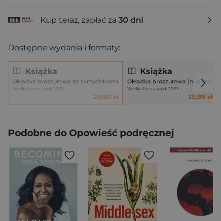
Kup teraz, zapłać za
30 dni
Dostępne wydania i formaty:
Książka
Książka
Okładka broszurowa ze skrzydełkami
Okładka broszurowa (miękka)
Wielka Litera, wyd. 2022
Wielka Litera, wyd. 2023
29,93 zł
35,99 zł
Podobne do Opowieść podręcznej