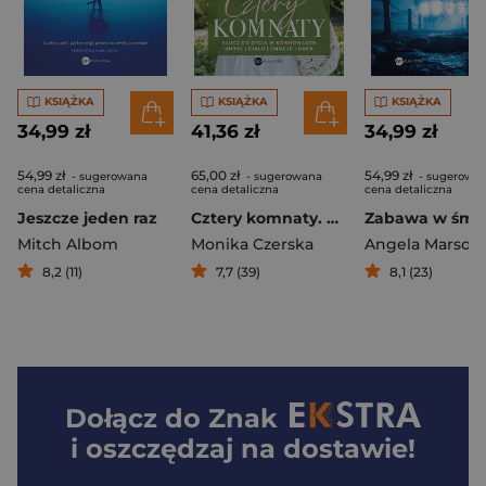
KSIĄŻKA
KSIĄŻKA
KSIĄŻKA
34,99 zł
41,36 zł
34,99 zł
54,99 zł
65,00 zł
54,99 zł
- sugerowana
- sugerowana
- sugerowa
cena detaliczna
cena detaliczna
cena detaliczna
Jeszcze jeden raz
Cztery komnaty. Klucz do życia w równowadze
Zabawa w śmie
Mitch Albom
Monika Czerska
Angela Marson
8,2 (11)
7,7 (39)
8,1 (23)
Dołącz do
Znak
i oszczędzaj na dostawie!