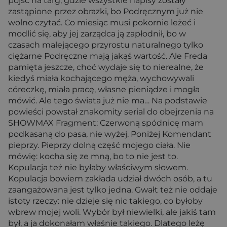
pójść na targ, gdzie wszystkie napisy zostały
zastąpione przez obrazki, bo Podręcznym już nie
wolno czytać. Co miesiąc musi pokornie leżeć i
modlić się, aby jej zarządca ją zapłodnił, bo w
czasach malejącego przyrostu naturalnego tylko
ciężarne Podręczne mają jakąś wartość. Ale Freda
pamięta jeszcze, choć wydaje się to nierealne, że
kiedyś miała kochającego męża, wychowywali
córeczkę, miała pracę, własne pieniądze i mogła
mówić. Ale tego świata już nie ma… Na podstawie
powieści powstał znakomity serial do obejrzenia na
SHOWMAX Fragment: Czerwoną spódnicę mam
podkasaną do pasa, nie wyżej. Poniżej Komendant
pieprzy. Pieprzy dolną część mojego ciała. Nie
mówię: kocha się ze mną, bo to nie jest to.
Kopulacja też nie byłaby właściwym słowem.
Kopulacja bowiem zakłada udział dwóch osób, a tu
zaangażowana jest tylko jedna. Gwałt też nie oddaje
istoty rzeczy: nie dzieje się nic takiego, co byłoby
wbrew mojej woli. Wybór był niewielki, ale jakiś tam
był, a ja dokonałam właśnie takiego. Dlatego leżę