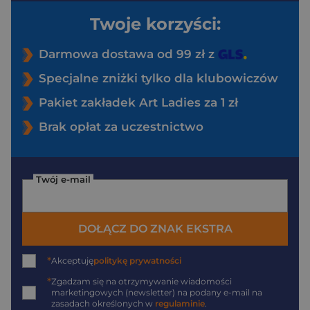
Twoje korzyści:
Darmowa dostawa od 99 zł z
Specjalne zniżki tylko dla klubowiczów
Pakiet zakładek Art Ladies za 1 zł
Brak opłat za uczestnictwo
Twój e-mail
DOŁĄCZ DO ZNAK EKSTRA
*
Akceptuję
politykę prywatności
*
Zgadzam się na otrzymywanie wiadomości
marketingowych (newsletter) na podany
e-mail
na
zasadach określonych w
regulaminie
.