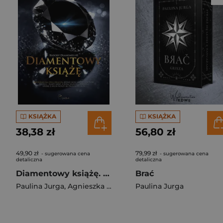
KSIĄŻKA
KSIĄŻKA
38,38 zł
56,80 zł
49,90 zł
79,99 zł
- sugerowana cena
- sugerowana cena
detaliczna
detaliczna
Diamentowy książę. Bloody diamonds. Tom 1
Brać
Paulina Jurga
,
Agnieszka Lingas-Łoniewska
Paulina Jurga