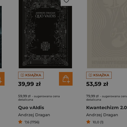
KSIĄŻKA
KSIĄŻKA
39,99 zł
53,59 zł
59,99 zł
79,99 zł
- sugerowana cena
- sugerowana cen
detaliczna
detaliczna
Quo vAIdis
Andrzej Dragan
Andrzej Dragan
7,6 (1756)
10,0 (1)