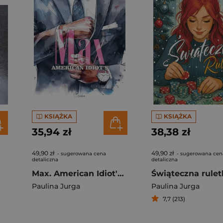
KSIĄŻKA
KSIĄŻKA
35,94 zł
38,38 zł
49,90 zł
49,90 zł
- sugerowana cena
- sugerowana cen
detaliczna
detaliczna
Max. American Idiot's. Tom 3
Świąteczna rulet
Paulina Jurga
Paulina Jurga
7,7 (213)