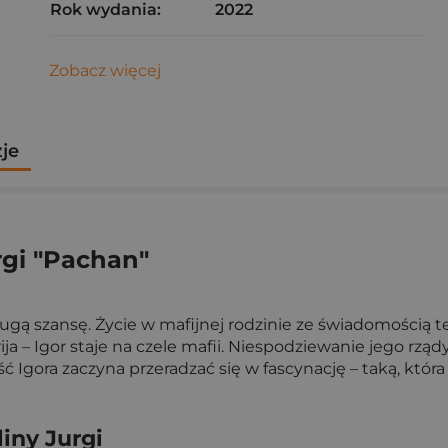
Rok wydania:
2022
Zobacz więcej
zje
rgi "Pachan"
ą szansę. Życie w mafijnej rodzinie ze świadomością tego
ja – Igor staje na czele mafii. Niespodziewanie jego rząd
ć Igora zaczyna przeradzać się w fascynację – taką, któ
iny Jurgi