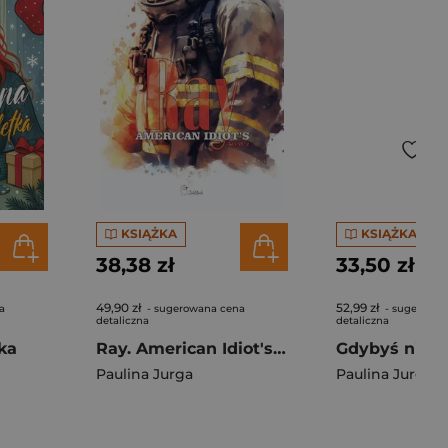
KSIĄŻKA
KSIĄŻKA
38,38 zł
33,50 zł
49,90 zł
52,99 zł
a
- sugerowana cena
- sugerowan
detaliczna
detaliczna
ka
Ray. American Idiot's. Tom 2
Paulina Jurga
Paulina Jurga