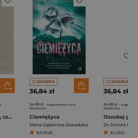
KSIĄŻKA
KSIĄŻKA
36,84 zł
36,84 zł
54,99 zł
54,99 zł
a
- sugerowana cena
- sugerowa
detaliczna
detaliczna
Kwantechizm 2.0, czyli klatka na ludzi (twarda oprawa)
Ciemiężyca
Maria Gąsienica-Zawadzka
Dr Dorota N. K
8,0 (549)
8,1 (124)