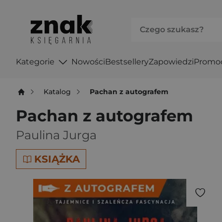
Kategorie
Nowości
Bestsellery
Zapowiedzi
Promo
Katalog
Pachan z autografem
Pachan z autografem
Paulina Jurga
KSIĄŻKA