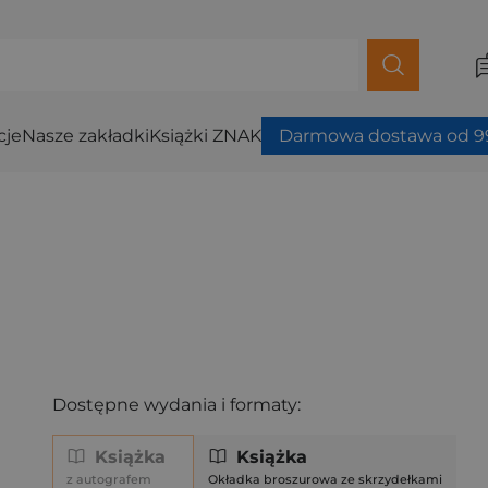
cje
Nasze zakładki
Książki ZNAK
Darmowa dostawa od 99
Dostępne wydania i formaty:
Książka
Książka
z autografem
Okładka broszurowa ze skrzydełkami