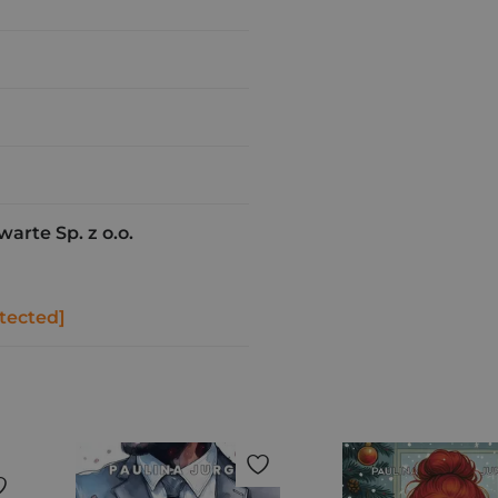
rte Sp. z o.o.
tected]