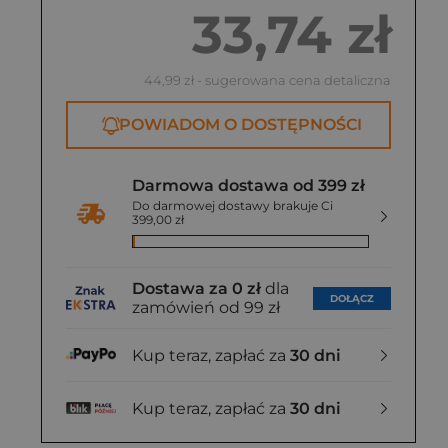
33,74 zł
44,99 zł
- sugerowana cena detaliczna
POWIADOM O DOSTĘPNOŚCI
Darmowa dostawa od 399 zł
Do darmowej dostawy brakuje Ci
399,00 zł
Dostawa za 0 zł
dla
DOŁĄCZ
zamówień od 99 zł
Kup teraz, zapłać za
30 dni
Kup teraz, zapłać za
30 dni