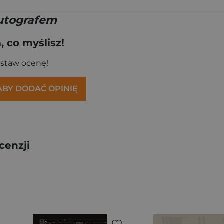
utografem
 co myślisz!
ostaw ocenę!
 ABY DODAĆ OPINIĘ
cenzji